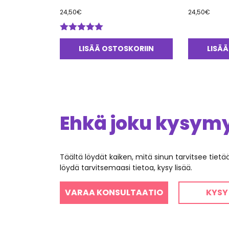
24,50
€
24,50
€
Arvostelu
tuotteesta:
LISÄÄ OSTOSKORIIN
LISÄÄ
5.00
/ 5
Ehkä joku kysymys
Täältä löydät kaiken, mitä sinun tarvitsee tiet
löydä tarvitsemaasi tietoa, kysy lisää.
VARAA KONSULTAATIO
KYSY