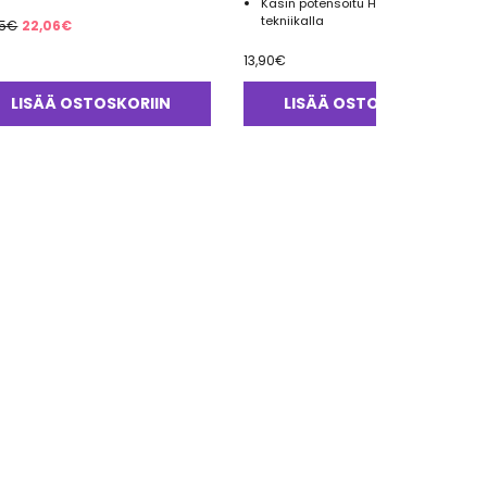
Käsin potensoitu Hahnemannin
Alkuperäinen
Nykyinen
tekniikalla
5
€
22,06
€
hinta
hinta
13,90
€
oli:
on:
25,95€.
22,06€.
LISÄÄ OSTOSKORIIN
LISÄÄ OSTOSKORIIN