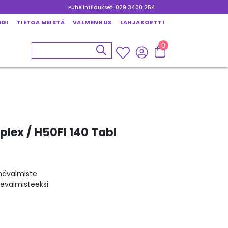
Puhelintilaukset: 029 3400 254
OGI
TIETOA MEISTÄ
VALMENNUS
LAHJAKORTTI
0
plex / H50FI 140 Tabl
mävalmiste
kevalmisteeksi