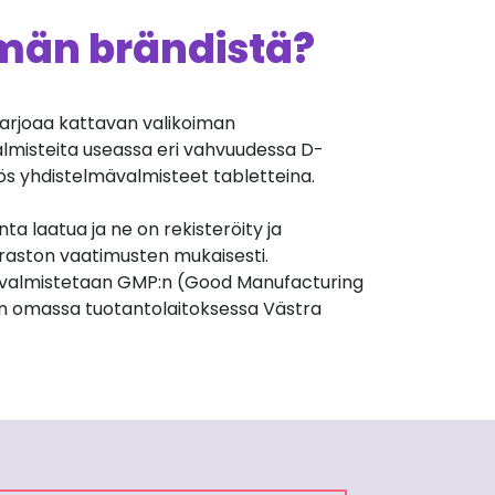
ämän brändistä?
arjoaa kattavan valikoiman
almisteita useassa eri vahvuudessa D-
ös yhdistelmävalmisteet tabletteina.
nta laatua ja ne on rekisteröity ja
iraston vaatimusten mukaisesti.
valmistetaan GMP:n (Good Manufacturing
n omassa tuotantolaitoksessa Västra