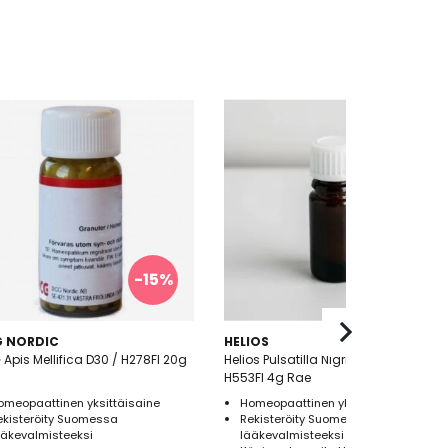
-15%
 NORDIC
HELIOS
Apis Mellifica D30 / H278FI 20g
Helios Pulsatilla Nigricans C30 /
H553FI 4g Rae
omeopaattinen yksittäisaine
Homeopaattinen yksittäisaine
ekisteröity Suomessa
Rekisteröity Suomessa
ääkevalmisteeksi
lääkevalmisteeksi