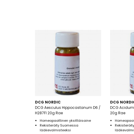
DCG NORDIC
DCG NORDI
DCG Aesculus Hippocastanum D6 /
DCG Acidum F
H287FI 20g Rae
20g Rae
Homeopaattinen yksittäisaine
Homeopaatt
Rekisteröity Suomessa
Rekisteröi
lääkevalmisteeksi
lääkevalmi