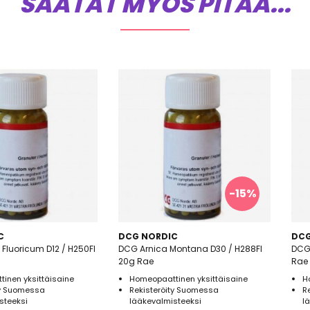
SAATAT MYÖS PITÄÄ...
-15%
C
DCG NORDIC
DCG
luoricum D12 / H250FI
DCG Arnica Montana D30 / H288FI
DCG 
20g Rae
Rae
inen yksittäisaine
Homeopaattinen yksittäisaine
H
ty Suomessa
Rekisteröity Suomessa
R
steeksi
lääkevalmisteeksi
l