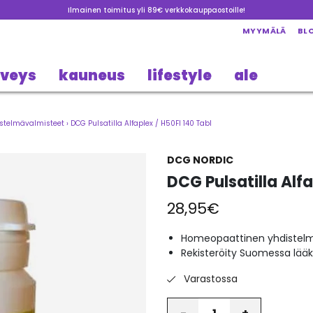
Ilmainen toimitus yli 89€ verkkokauppaostoille!
MYYMÄLÄ
BL
rveys
kauneus
lifestyle
ale
stelmävalmisteet
›
DCG Pulsatilla Alfaplex / H50FI 140 Tabl
DCG NORDIC
DCG Pulsatilla Alfa
28,95
€
Homeopaattinen yhdistel
Rekisteröity Suomessa lää
Varastossa
Määrä