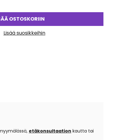
SÄÄ OSTOSKORIIN
Lisää suosikkeihin
o myymälässä,
etäkonsultaation
kautta tai