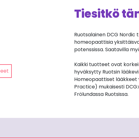
Tiesitkö t
Ruotsalainen DCG Nordic t
homeopaattisia yksittäisv
potenssissa. Saatavilla my
Kaikki tuotteet ovat korkei
teet
hyväksytty Ruotsin lääkev
Homeopaattiset lääkkeet 
Practice) mukaisesti DCG:
Frölundassa Ruotsissa.