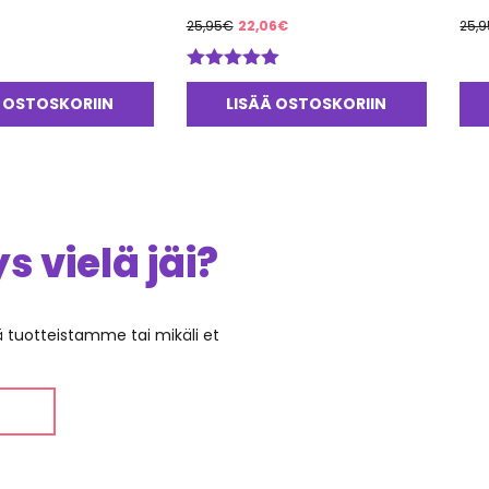
Alkuperäinen
Nykyinen
25,95
€
22,06
€
25,9
hinta
hinta
oli:
on:
Arvostelu
25,95€.
22,06€.
tuotteesta:
 OSTOSKORIIN
LISÄÄ OSTOSKORIIN
5.00
/ 5
 vielä jäi?
ää tuotteistamme tai mikäli et