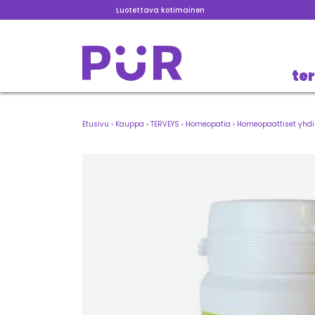
Luotettava kotimainen
te
Etusivu
›
Kauppa
›
TERVEYS
›
Homeopatia
›
Homeopaattiset yhdi