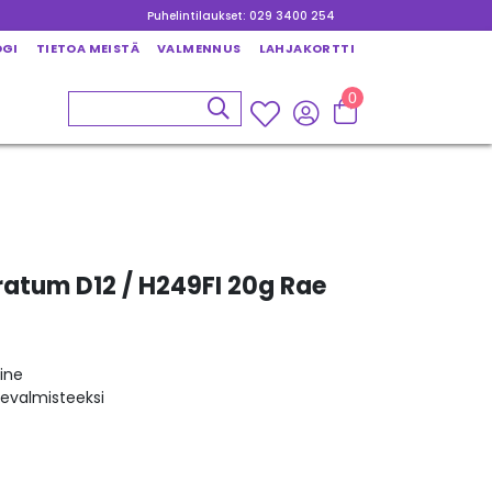
Puhelintilaukset: 029 3400 254
OGI
TIETOA MEISTÄ
VALMENNUS
LAHJAKORTTI
0
atum D12 / H249FI 20g Rae
ine
kevalmisteeksi