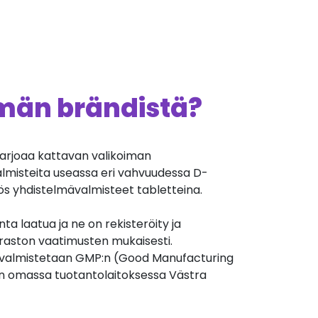
ämän brändistä?
arjoaa kattavan valikoiman
almisteita useassa eri vahvuudessa D-
ös yhdistelmävalmisteet tabletteina.
nta laatua ja ne on rekisteröity ja
iraston vaatimusten mukaisesti.
valmistetaan GMP:n (Good Manufacturing
n omassa tuotantolaitoksessa Västra