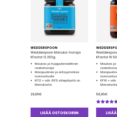
WEDDERSPOON
WEDDERSP
Wedderspoon Manuka-hunaja
Wedderspoo
KFactor 12 250g
KFactor 16 5
Maukas ja huipputerveellinen
Maukas ja 
raakahunaja
raakahuna
Monipuolinen ja entsyymirikas
Monipuolin
luonnontuote
luonnontuo
KF12 = väh. 65% siitepölystä on
KF16 = väh.
Manukasta.
Manukast
29,95
€
56,95
€
Arvostelu
tuotteesta:
LISÄÄ OSTOSKORIIN
LISÄÄ
5.00
/ 5