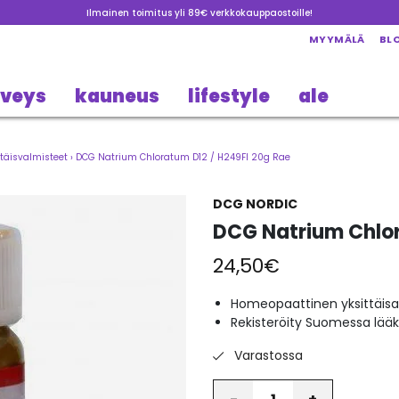
Ilmainen toimitus yli 89€ verkkokauppaostoille!
MYYMÄLÄ
BL
rveys
kauneus
lifestyle
ale
täisvalmisteet
›
DCG Natrium Chloratum D12 / H249FI 20g Rae
DCG NORDIC
DCG Natrium Chlor
24,50
€
Homeopaattinen yksittäisa
Rekisteröity Suomessa lää
Varastossa
Määrä