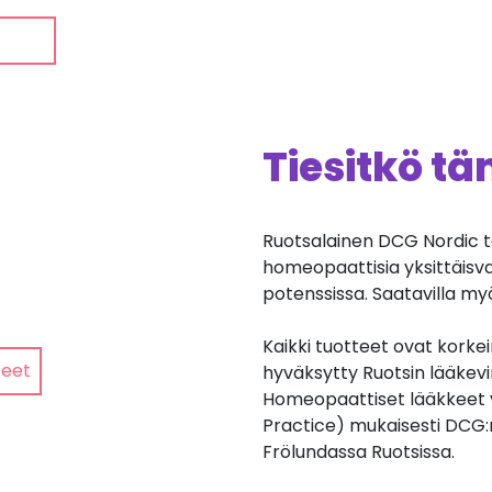
Tiesitkö t
Ruotsalainen DCG Nordic t
homeopaattisia yksittäisv
potenssissa. Saatavilla my
Kaikki tuotteet ovat korkei
teet
hyväksytty Ruotsin lääkev
Homeopaattiset lääkkeet 
Practice) mukaisesti DCG:
Frölundassa Ruotsissa.