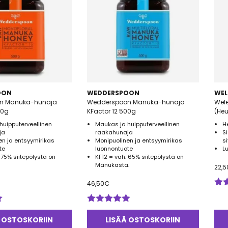
OON
WEDDERSPOON
WEL
n Manuka-hunaja
Wedderspoon Manuka-hunaja
Wel
00g
KFactor 12 500g
(He
huipputerveellinen
Maukas ja huipputerveellinen
H
ja
raakahunaja
S
en ja entsyymirikas
Monipuolinen ja entsyymirikas
s
te
luonnontuote
L
 75% siitepölystä on
KF12 = väh. 65% siitepölystä on
a
Manukasta.
22,5
46,50
€
Arv
tuo
Arvostelu
5.0
tuotteesta:
 OSTOSKORIIN
LISÄÄ OSTOSKORIIN
5.00
/ 5