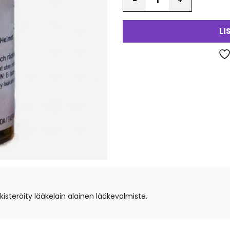
LI
teröity lääkelain alainen lääkevalmiste.