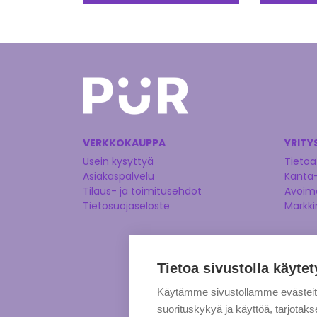
VERKKOKAUPPA
YRITY
Usein kysyttyä
Tietoa
Asiakaspalvelu
Kanta
Tilaus- ja toimitusehdot
Avoime
Tietosuojaseloste
Markki
Tietoa sivustolla käytet
Käytämme sivustollamme evästei
suorituskykyä ja käyttöä, tarjot