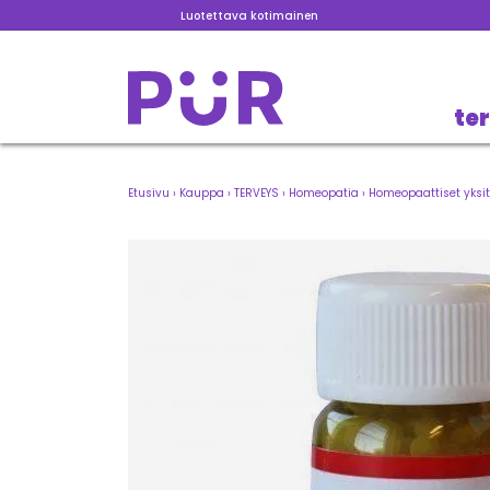
Luotettava kotimainen
te
Etusivu
›
Kauppa
›
TERVEYS
›
Homeopatia
›
Homeopaattiset yksit