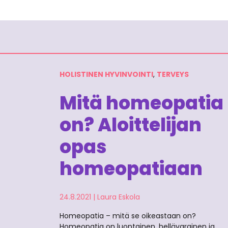
HOLISTINEN HYVINVOINTI
,
TERVEYS
Mitä homeopatia
on? Aloittelijan
opas
homeopatiaan
24.8.2021
|
Laura Eskola
Homeopatia – mitä se oikeastaan on?
Homeopatia on luontainen, hellävarainen ja