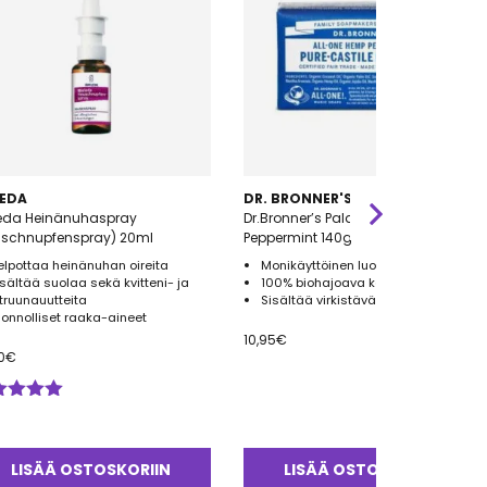
EDA
DR. BRONNER'S
eda Heinänuhaspray
Dr.Bronner’s Palasaippua
uschnupfenspray) 20ml
Peppermint 140g
elpottaa heinänuhan oireita
Monikäyttöinen luomu palasaippua
isältää suolaa sekä kvitteni- ja
100% biohajoava kääre
itruunauutteita
Sisältää virkistävää piparminttua
uonnolliset raaka-aineet
10,95
€
0
€
ostelu
tteesta:
0
/ 5
LISÄÄ OSTOSKORIIN
LISÄÄ OSTOSKORIIN