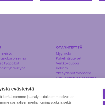
S
OTA YHTEYTTÄ
 meistä
Myymälä
-asiakasohjelma
Puhelintilaukset
t työpaikat
Verkkokauppa
nointiyhteistyöt
Hallinto
Yhteydenottolomake
Kysy asiantuntijaltamme
Ehdota tuotetta
yistä evästeistä
tä kerätäksemme ja analysoidaksemme sivuston
aksemme sosiaalisen median ominaisuuksia sekä