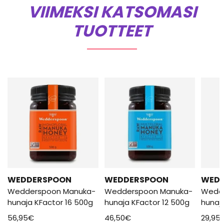
VIIMEKSI KATSOMASI
TUOTTEET
WEDDERSPOON
WEDDERSPOON
WED
Wedderspoon Manuka-
Wedderspoon Manuka-
Wedd
hunaja KFactor 16 500g
hunaja KFactor 12 500g
hunaj
56,95
€
46,50
€
29,95