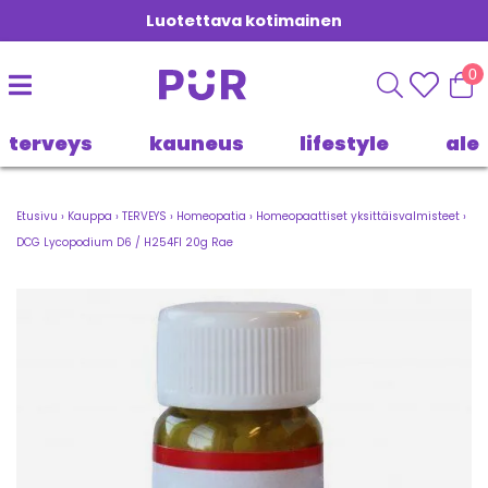
Luotettava kotimainen
0
terveys
kauneus
lifestyle
ale
Etusivu
›
Kauppa
›
TERVEYS
›
Homeopatia
›
Homeopaattiset yksittäisvalmisteet
›
DCG Lycopodium D6 / H254FI 20g Rae