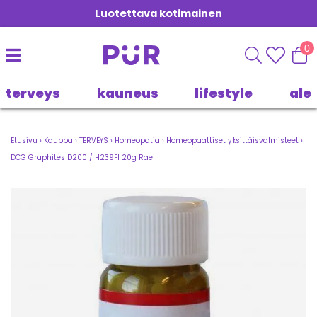
Luotettava kotimainen
0
terveys
kauneus
lifestyle
ale
Etusivu
›
Kauppa
›
TERVEYS
›
Homeopatia
›
Homeopaattiset yksittäisvalmisteet
›
DCG Graphites D200 / H239FI 20g Rae