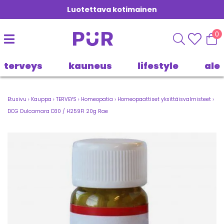
Luotettava kotimainen
0
terveys
kauneus
lifestyle
ale
Etusivu
›
Kauppa
›
TERVEYS
›
Homeopatia
›
Homeopaattiset yksittäisvalmisteet
›
DCG Dulcamara D30 / H259FI 20g Rae