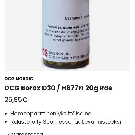
DCG NORDIC
DCG Borax D30 / H677FI 20g Rae
25,95
€
Homeopaattinen yksittäisaine
Rekisteröity Suomessa lääkevalmisteeksi
Varastossa