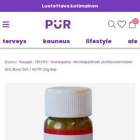
Luotettava kotimainen
0
terveys
kauneus
lifestyle
ale
Etusivu
›
Kauppa
›
TERVEYS
›
Homeopatia
›
Homeopaattiset yksittäisvalmisteet
›
DCG Borax D30 / H677FI 20g Rae