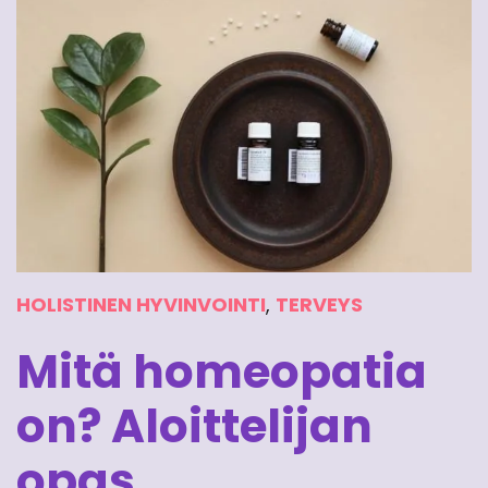
HOLISTINEN HYVINVOINTI
,
TERVEYS
Mitä homeopatia
on? Aloittelijan
opas