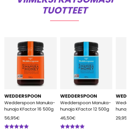
TUOTTEET
WEDDERSPOON
WEDDERSPOON
WED
Wedderspoon Manuka-
Wedderspoon Manuka-
Wedd
hunaja KFactor 16 500g
hunaja KFactor 12 500g
hunaj
56,95
€
46,50
€
29,95