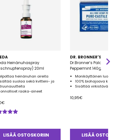
EDA
DR. BRONNER'S
eda Heinänuhaspray
Dr.Bronner’s Palasaippua
uschnupfenspray) 20ml
Peppermint 140g
elpottaa heinänuhan oireita
Monikäyttöinen luomu palasaippua
isältää suolaa sekä kvitteni- ja
100% biohajoava kääre
itruunauutteita
Sisältää virkistävää piparminttua
uonnolliset raaka-aineet
10,95
€
0
€
ostelu
tteesta:
0
/ 5
LISÄÄ OSTOSKORIIN
LISÄÄ OSTOSKORIIN