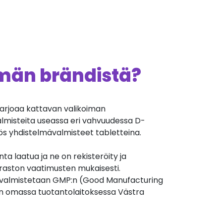
ämän brändistä?
arjoaa kattavan valikoiman
almisteita useassa eri vahvuudessa D-
ös yhdistelmävalmisteet tabletteina.
nta laatua ja ne on rekisteröity ja
iraston vaatimusten mukaisesti.
valmistetaan GMP:n (Good Manufacturing
n omassa tuotantolaitoksessa Västra