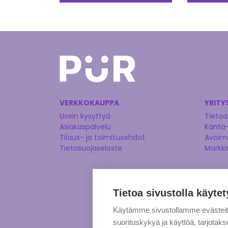
VERKKOKAUPPA
YRITY
Usein kysyttyä
Tietoa
Asiakaspalvelu
Kanta
Tilaus- ja toimitusehdot
Avoime
Tietosuojaseloste
Markki
Tietoa sivustolla käytet
Käytämme sivustollamme evästei
suorituskykyä ja käyttöä, tarjot