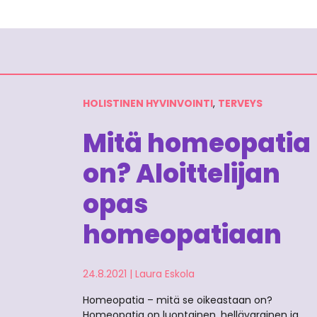
HOLISTINEN HYVINVOINTI
,
TERVEYS
Mitä homeopatia
on? Aloittelijan
opas
homeopatiaan
24.8.2021
|
Laura Eskola
Homeopatia – mitä se oikeastaan on?
Homeopatia on luontainen, hellävarainen ja