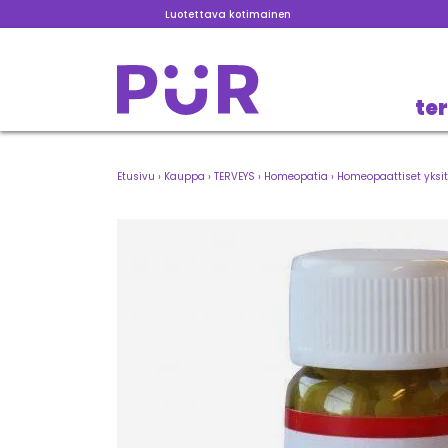
Luotettava kotimainen
te
Etusivu
›
Kauppa
›
TERVEYS
›
Homeopatia
›
Homeopaattiset yksit