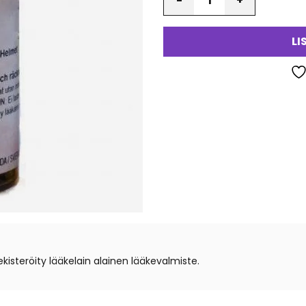
LI
teröity lääkelain alainen lääkevalmiste.