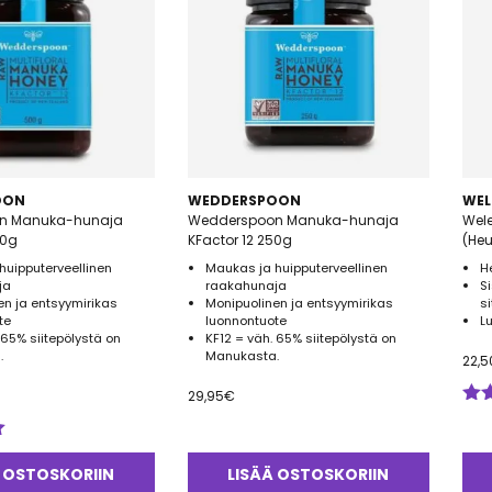
OON
WEDDERSPOON
WEL
n Manuka-hunaja
Wedderspoon Manuka-hunaja
Wel
00g
KFactor 12 250g
(He
huipputerveellinen
Maukas ja huipputerveellinen
H
ja
raakahunaja
S
en ja entsyymirikas
Monipuolinen ja entsyymirikas
s
te
luonnontuote
L
 65% siitepölystä on
KF12 = väh. 65% siitepölystä on
.
Manukasta.
22,5
29,95
€
Arv
tuo
5.0
 OSTOSKORIIN
LISÄÄ OSTOSKORIIN