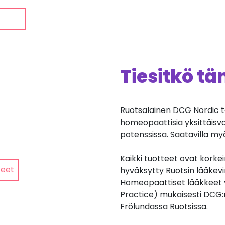
Tiesitkö t
Ruotsalainen DCG Nordic t
homeopaattisia yksittäisv
potenssissa. Saatavilla my
Kaikki tuotteet ovat korkei
teet
hyväksytty Ruotsin lääkev
Homeopaattiset lääkkeet 
Practice) mukaisesti DCG:
Frölundassa Ruotsissa.