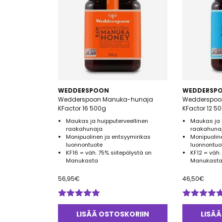
WEDDERSPOON
WEDDERSP
Wedderspoon Manuka-hunaja
Wedderspoo
KFactor 16 500g
KFactor 12 5
Maukas ja huipputerveellinen
Maukas ja 
raakahunaja
raakahuna
Monipuolinen ja entsyymirikas
Monipuolin
luonnontuote
luonnontuo
KF16 = väh. 75% siitepölystä on
KF12 = väh.
Manukasta
Manukasta
56,95
€
46,50
€
Arvostelu
Arvostelu
tuotteesta:
tuotteesta:
LISÄÄ OSTOSKORIIN
LISÄÄ
5.00
/ 5
5.00
/ 5