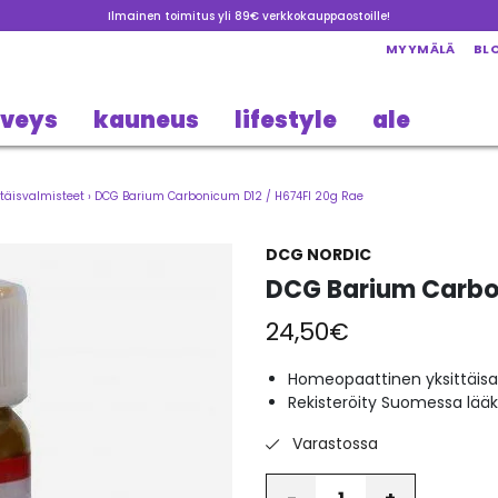
Ilmainen toimitus yli 89€ verkkokauppaostoille!
MYYMÄLÄ
BL
rveys
kauneus
lifestyle
ale
täisvalmisteet
›
DCG Barium Carbonicum D12 / H674FI 20g Rae
DCG NORDIC
DCG Barium Carbon
24,50
€
Homeopaattinen yksittäisa
Rekisteröity Suomessa lää
Varastossa
Määrä