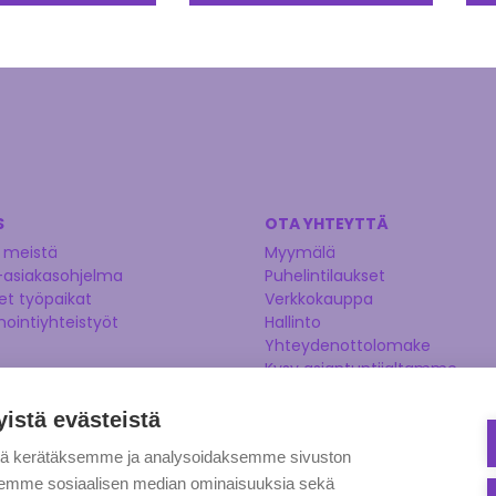
S
OTA YHTEYTTÄ
 meistä
Myymälä
-asiakasohjelma
Puhelintilaukset
t työpaikat
Verkkokauppa
nointiyhteistyöt
Hallinto
Yhteydenottolomake
Kysy asiantuntijaltamme
Ehdota tuotetta
yistä evästeistä
tä kerätäksemme ja analysoidaksemme sivuston
aksemme sosiaalisen median ominaisuuksia sekä