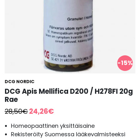
-15%
DCG NORDIC
DCG Apis Mellifica D200 / H278FI 20g
Rae
Alkuperäinen
Nykyinen
28,50
€
24,26
€
hinta
hinta
oli:
on:
Homeopaattinen yksittäisaine
28,50€.
24,26€.
Rekisteröity Suomessa lääkevalmisteeksi