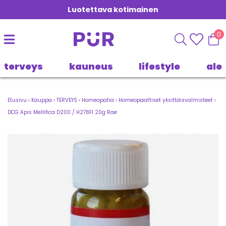
Luotettava kotimainen
0
terveys
kauneus
lifestyle
ale
Etusivu
›
Kauppa
›
TERVEYS
›
Homeopatia
›
Homeopaattiset yksittäisvalmisteet
›
DCG Apis Mellifica D200 / H278FI 20g Rae