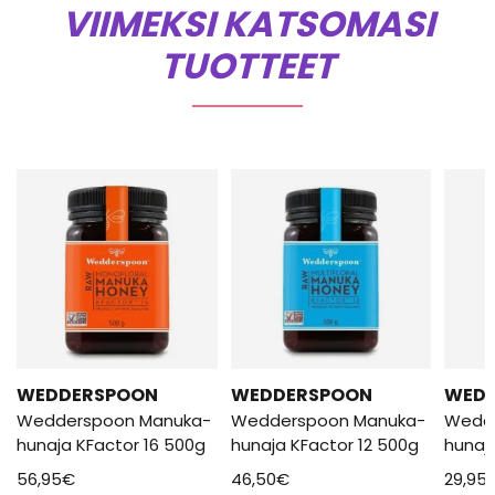
VIIMEKSI KATSOMASI
TUOTTEET
WEDDERSPOON
WEDDERSPOON
WED
Wedderspoon Manuka-
Wedderspoon Manuka-
Wedd
hunaja KFactor 16 500g
hunaja KFactor 12 500g
hunaj
56,95
€
46,50
€
29,95