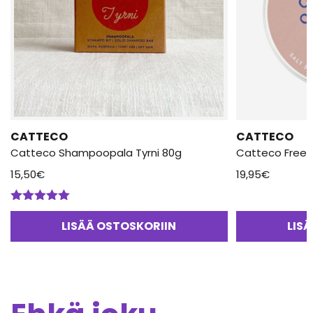
CATTECO
CATTECO
Catteco Shampoopala Tyrni 80g
Catteco Frees
15,50
€
19,95
€
Arvostelu
tuotteesta:
LISÄÄ OSTOSKORIIN
LIS
5.00
/ 5