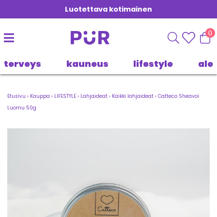
Luotettava kotimainen
0
terveys
kauneus
lifestyle
ale
Etusivu
›
Kauppa
›
LIFESTYLE
›
Lahjaideat
›
Kaikki lahjaideat
›
Catteco Sheavoi
Luomu 50g