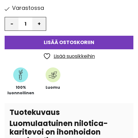
Varastossa
Määrä
LISÄÄ OSTOSKORIIN
Lisää suosikkeihin
100%
Luomu
luonnollinen
Tuotekuvaus
Luomulaatuinen nilotica-
karitevoi on ihonhoidon