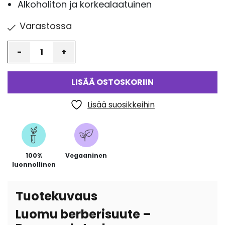
Alkoholiton ja korkealaatuinen
Varastossa
Määrä
LISÄÄ OSTOSKORIIN
Lisää suosikkeihin
100%
Vegaaninen
luonnollinen
Tuotekuvaus
Luomu berberisuute –