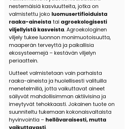
nestemäisiä kasviuutteita, jotka on
valmistettu joko
luomusertifioiduista
raaka-aineista
tai
agroekologisesti
viljellyistä kasveista
. Agroekologinen
viljely tukee luonnon monimuotoisuutta,
maaperän terveyttä ja paikallisia
ekosysteemejä – kestävän viljelyn
periaattein.
Uutteet valmistetaan vain parhaista
raaka-aineista ja huolellisesti valituilla
menetelmillä, jotta vaikuttavat aineet
säilyvät mahdollisimman aktiivisina ja
imeytyvät tehokkaasti. Jokainen tuote on
suunniteltu tukemaan kokonaisvaltaista
hyvinvointia –
hellävaraisesti, mutta
vaikuttavasti
.