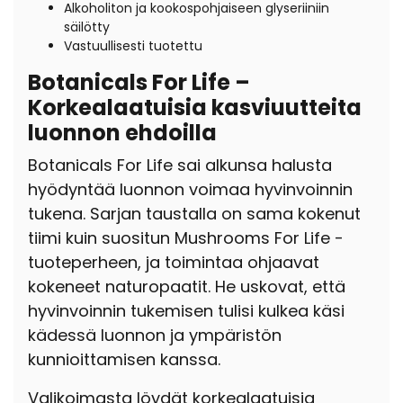
Alkoholiton ja kookospohjaiseen glyseriiniin
säilötty
Vastuullisesti tuotettu
Botanicals For Life –
Korkealaatuisia kasviuutteita
luonnon ehdoilla
Botanicals For Life sai alkunsa halusta
hyödyntää luonnon voimaa hyvinvoinnin
tukena. Sarjan taustalla on sama kokenut
tiimi kuin suositun Mushrooms For Life -
tuoteperheen, ja toimintaa ohjaavat
kokeneet naturopaatit. He uskovat, että
hyvinvoinnin tukemisen tulisi kulkea käsi
kädessä luonnon ja ympäristön
kunnioittamisen kanssa.
Valikoimasta löydät korkealaatuisia