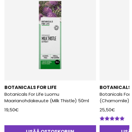
BOTANICALS FOR LIFE
BOTANICALS 
Botanicals For Life Luomu
Botanicals For
Maarianohdakeuute (Milk Thistle) 50ml
(Chamomile) 
19,50
€
25,50
€
Arvostelu
tuotteesta:
LISÄÄ OSTOSKORIIN
LIS