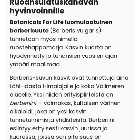
Ruoansulatuskanavan
hyvinvoinnille
Botanicals For Life luomulaatuinen
berberisuute
(Berberis vulgaris)
tunnetaan myös nimellä
ruostehappomarja. Kasvin kuorta on
hyödynnetty jo tuhansien vuosien ajan
ympäri maailmaa.
Berberis-suvun kasvit ovat tunnettuja aina
Lähi-idästä Himalajalle ja koko Välimeren
alueelle. Yksi niiden erityispiirteistä on
berberiini
— voimakas, kultaisen värinen
alkaloidi, joka on yksi kasvin
tunnetuimmista yhdisteistä. Berberiini
esiintyy erityisesti kasvin juurissa ja
kuoressa, joissa sen pitoisuus on