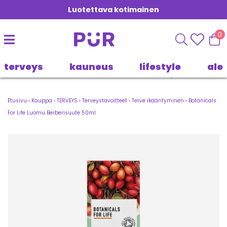
Luotettava kotimainen
0
terveys
kauneus
lifestyle
ale
Etusivu
›
Kauppa
›
TERVEYS
›
Terveystavoitteet
›
Terve ikääntyminen
›
Botanicals
For Life Luomu Berberisuute 50ml