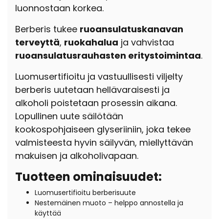
luonnostaan korkea.
Berberis tukee
ruoansulatuskanavan
terveyttä
,
ruokahalua
ja vahvistaa
ruoansulatusrauhasten eritystoimintaa
.
Luomusertifioitu ja vastuullisesti viljelty
berberis uutetaan hellävaraisesti ja
alkoholi poistetaan prosessin aikana.
Lopullinen uute säilötään
kookospohjaiseen glyseriiniin, joka tekee
valmisteesta hyvin säilyvän, miellyttävän
makuisen ja alkoholivapaan.
Tuotteen ominaisuudet:
Luomusertifioitu berberisuute
Nestemäinen muoto – helppo annostella ja
käyttää