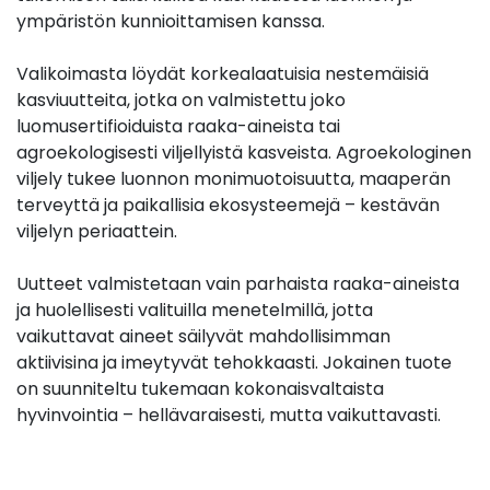
ympäristön kunnioittamisen kanssa.
Valikoimasta löydät korkealaatuisia nestemäisiä
kasviuutteita, jotka on valmistettu joko
luomusertifioiduista raaka-aineista tai
agroekologisesti viljellyistä kasveista. Agroekologinen
viljely tukee luonnon monimuotoisuutta, maaperän
terveyttä ja paikallisia ekosysteemejä – kestävän
viljelyn periaattein.
Uutteet valmistetaan vain parhaista raaka-aineista
ja huolellisesti valituilla menetelmillä, jotta
vaikuttavat aineet säilyvät mahdollisimman
aktiivisina ja imeytyvät tehokkaasti. Jokainen tuote
on suunniteltu tukemaan kokonaisvaltaista
hyvinvointia – hellävaraisesti, mutta vaikuttavasti.