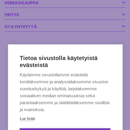
VERKKOKAUPPA
YRITYS
OTA YHTEYTTÄ
Tietoa sivustolla käytetyistä
evästeistä
Käytämme sivustollamme evästeitä
kerätäksemme ja analysoidaksemme sivuston
suorituskykyä ja käyttöä, tarjotaksemme
sosiaalisen median ominaisuuksia sekä
parantaaksemme ja räätälöidäksemme sisältöä
ja mainoksia.
Lue lisää