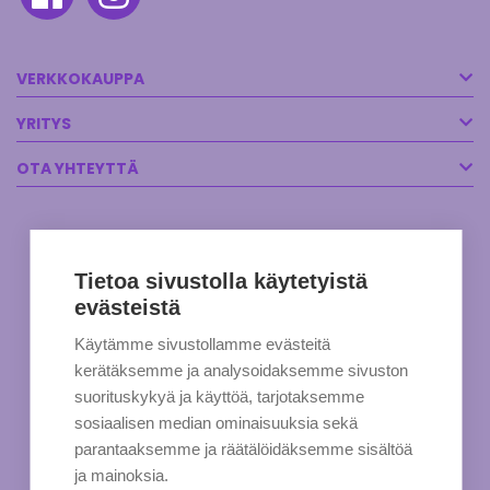
VERKKOKAUPPA
YRITYS
OTA YHTEYTTÄ
Tietoa sivustolla käytetyistä
evästeistä
Käytämme sivustollamme evästeitä
kerätäksemme ja analysoidaksemme sivuston
suorituskykyä ja käyttöä, tarjotaksemme
sosiaalisen median ominaisuuksia sekä
parantaaksemme ja räätälöidäksemme sisältöä
ja mainoksia.