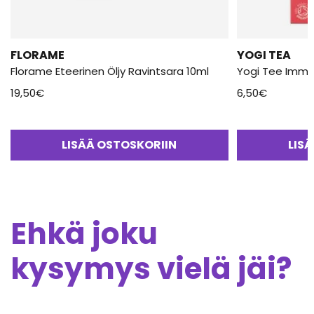
FLORAME
YOGI TEA
Florame Eteerinen Öljy Ravintsara 10ml
Yogi Tee Immu
19,50
€
6,50
€
LISÄÄ OSTOSKORIIN
LIS
Ehkä joku
kysymys vielä jäi?