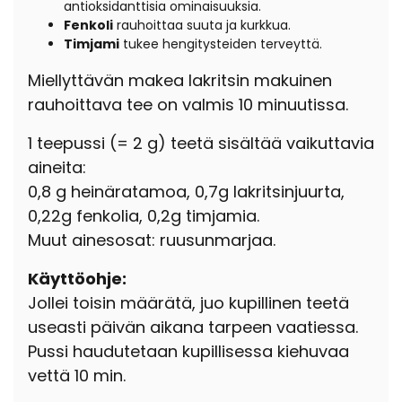
antioksidanttisia ominaisuuksia.
Fenkoli
rauhoittaa suuta ja kurkkua.
Timjami
tukee hengitysteiden terveyttä.
Miellyttävän makea lakritsin makuinen
rauhoittava tee on valmis 10 minuutissa.
1 teepussi (= 2 g) teetä sisältää vaikuttavia
aineita:
0,8 g heinäratamoa, 0,7g lakritsinjuurta,
0,22g fenkolia, 0,2g timjamia.
Muut ainesosat: ruusunmarjaa.
Käyttöohje:
Jollei toisin määrätä, juo kupillinen teetä
useasti päivän aikana tarpeen vaatiessa.
Pussi haudutetaan kupillisessa kiehuvaa
vettä 10 min.