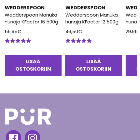
WEDDERSPOON
WEDDERSPOON
WED
Wedderspoon Manuka-
Wedderspoon Manuka-
Wedd
hunaja KFactor 16 500g
hunaja KFactor 12 500g
hunaj
56,95
€
46,50
€
29,95
Arvostelu
Arvostelu
tuotteesta:
tuotteesta:
5.00
/ 5
5.00
/ 5
LISÄÄ
LISÄÄ
OSTOSKORIIN
OSTOSKORIIN
O