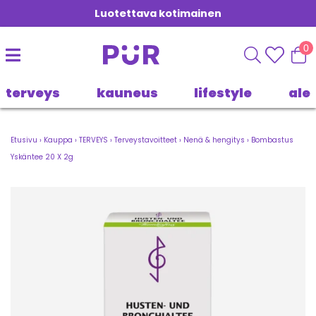
Luotettava kotimainen
0
terveys
kauneus
lifestyle
ale
Etusivu
›
Kauppa
›
TERVEYS
›
Terveystavoitteet
›
Nenä & hengitys
›
Bombastus
Yskäntee 20 X 2g