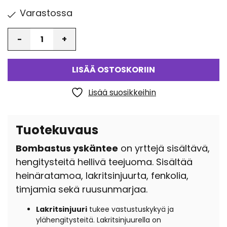
Varastossa
Määrä
LISÄÄ OSTOSKORIIN
Lisää suosikkeihin
Tuotekuvaus
Bombastus yskäntee
on yrttejä sisältävä,
hengitysteitä hellivä teejuoma. Sisältää
heinäratamoa, lakritsinjuurta, fenkolia,
timjamia sekä ruusunmarjaa.
Lakritsinjuuri
tukee vastustuskykyä ja
ylähengitysteitä. Lakritsinjuurella on