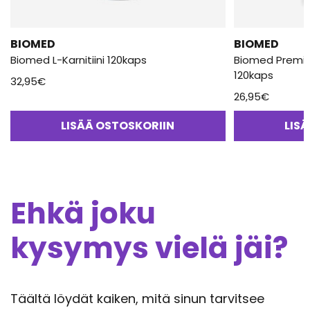
BIOMED
BIOMED
Biomed L-Karnitiini 120kaps
Biomed Premi
120kaps
32,95
€
26,95
€
LISÄÄ OSTOSKORIIN
LIS
Ehkä joku
kysymys vielä jäi?
Täältä löydät kaiken, mitä sinun tarvitsee