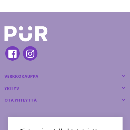
VERKKOKAUPPA
YRITYS
OTA YHTEYTTÄ