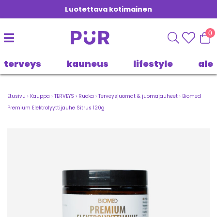
Luotettava kotimainen
0
terveys
kauneus
lifestyle
ale
Etusivu
›
Kauppa
›
TERVEYS
›
Ruoka
›
Terveysjuomat & juomajauheet
›
Biomed
Premium Elektrolyyttijauhe Sitrus 120g