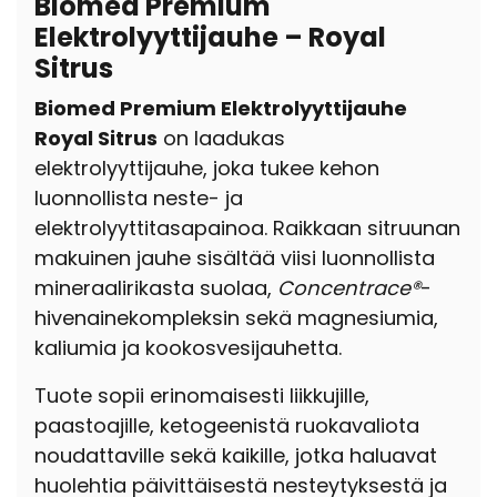
Biomed Premium
Elektrolyyttijauhe – Royal
Sitrus
Biomed Premium Elektrolyyttijauhe
Royal Sitrus
on laadukas
elektrolyyttijauhe, joka tukee kehon
luonnollista neste- ja
elektrolyyttitasapainoa. Raikkaan sitruunan
makuinen jauhe sisältää viisi luonnollista
mineraalirikasta suolaa,
Concentrace®
-
hivenainekompleksin sekä magnesiumia,
kaliumia ja kookosvesijauhetta.
Tuote sopii erinomaisesti liikkujille,
paastoajille, ketogeenistä ruokavaliota
noudattaville sekä kaikille, jotka haluavat
huolehtia päivittäisestä nesteytyksestä ja