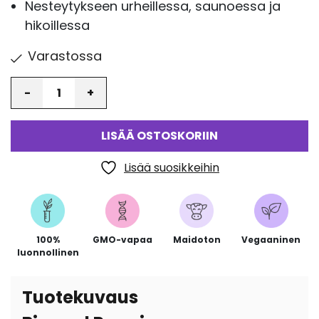
Nesteytykseen urheillessa, saunoessa ja
hikoillessa
Varastossa
Määrä
LISÄÄ OSTOSKORIIN
Lisää suosikkeihin
100%
GMO-vapaa
Maidoton
Vegaaninen
luonnollinen
Tuotekuvaus