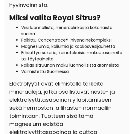
hyvinvoinnista.
Miksi valita Royal Sitrus?
Viisi luonnollista, mineraalirikasta kokonaista
suolaa
Palkittu Concentrace®-hivenainekompleksi
Magnesiumia, kaliumia ja kookosvesijauhetta
Ei lisättyä sokeria, keinotekoisia makeutusaineita
tai täyteaineita
Raikas sitruunan maku luonnollisista aromeista
Valmistettu Suomessa
Elektrolyytit ovat elimistölle tärkeitä
mineraaleja, jotka osallistuvat neste- ja
elektrolyyttitasapainon ylläpitämiseen
sekä hermoston ja lihasten normaaliin
toimintaan. Tuotteen sisältämä
magnesium edistää
elektrolyyttitasapainoa ja auttaa