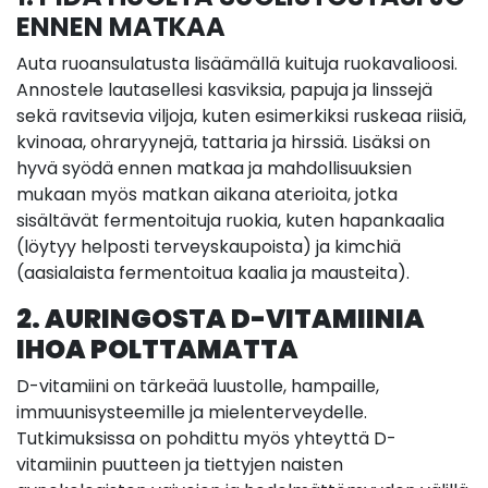
ENNEN MATKAA
Auta ruoansulatusta lisäämällä kuituja ruokavalioosi.
Annostele lautasellesi kasviksia, papuja ja linssejä
sekä ravitsevia viljoja, kuten esimerkiksi ruskeaa riisiä,
kvinoaa, ohraryynejä, tattaria ja hirssiä. Lisäksi on
hyvä syödä ennen matkaa ja mahdollisuuksien
mukaan myös matkan aikana aterioita, jotka
sisältävät fermentoituja ruokia, kuten hapankaalia
(löytyy helposti terveyskaupoista) ja kimchiä
(aasialaista fermentoitua kaalia ja mausteita).
2. AURINGOSTA D-VITAMIINIA
IHOA POLTTAMATTA
D-vitamiini on tärkeää luustolle, hampaille,
immuunisysteemille ja mielenterveydelle.
Tutkimuksissa on pohdittu myös yhteyttä D-
vitamiinin puutteen ja tiettyjen naisten