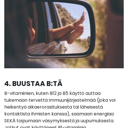
4. BUUSTAA B:TÄ
B-vitamiinien, kuten B12 ja B5 käyttö auttaa
tukemaan tervettä immuunijärjestelmää (joka voi
heikentyä aikaerorasituksesta tai läheisestä
kontaktista ihmisten kanssa), saamaan energiaa
SEKÄ toipumaan väsymyksestä ja uupumuksesta.
Jotkut ovat käyttäneet B1-vitamiinia