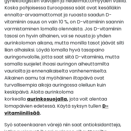
gynekologisten vaivojen ja hedelmättömyyden välillä.
Koska pohjoisessa Euroopassa säät ovat kesälläkin
ennalta-arvaamattomat ja ruoasta saadun D-
vitamiinin osuus on vain 10 %, on D-vitamiinin saannin
varmistaminen lomalla olennaista. Jos D-vitamiinin
tasosi on hyvin alhainen, voi se nousta jo yhden
aurinkoloman aikana, mutta monilla tasot jäävät silti
liian alhaisiksi. Löydä lomalla hyvä tasapaino
auringonvalolle, jotta saat siitä D-vitamiinia, mutta
samalla suojelet ihoasi auringon aiheuttamilta
vaurioilta ja ennenaikaiselta vanhenemiselta.
Aikainen aamu tai myöhäinen iltapäivä ovat
turvallisempia aikoja auringossa oleiluun kuin
keskipäivä. Aloita aurinkoloma
korkealla
aurinkosuojalla
,
jota voit alentaa
lomapäivien edetessä. Käytä syksyn tullen
D-
vitamiinilisää
.
Syö sateenkaaren värejä niin saat antioksidantteja,