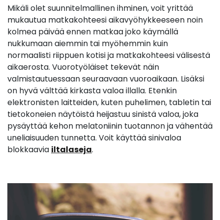
Mikäli olet suunnitelmallinen ihminen, voit yrittää
mukautua matkakohteesi aikavyöhykkeeseen noin
kolmea päivää ennen matkaa joko käymällä
nukkumaan aiemmin tai myöhemmin kuin
normaalisti riippuen kotisi ja matkakohteesi välisestä
aikaerosta. Vuorotyöläiset tekevät näin
valmistautuessaan seuraavaan vuoroaikaan. Lisäksi
on hyvä välttää kirkasta valoa illalla. Etenkin
elektronisten laitteiden, kuten puhelimen, tabletin tai
tietokoneien näytöistä heijastuu sinistä valoa, joka
pysäyttää kehon melatoniinin tuotannon ja vähentää
uneliaisuuden tunnetta. Voit käyttää sinivaloa
blokkaavia
iltalaseja
.