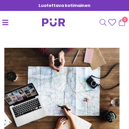
Luotettava kotimainen
0