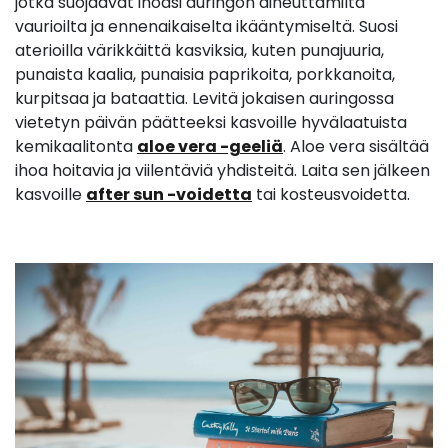
jotka suojaavat ihoasi auringon aiheuttamilta
vaurioilta ja ennenaikaiselta ikääntymiseltä. Suosi
aterioilla värikkäittä kasviksia, kuten punajuuria,
punaista kaalia, punaisia paprikoita, porkkanoita,
kurpitsaa ja bataattia. Levitä jokaisen auringossa
vietetyn päivän päätteeksi kasvoille hyvälaatuista
kemikaalitonta
aloe vera -geeliä
. Aloe vera sisältää
ihoa hoitavia ja viilentäviä yhdisteitä. Laita sen jälkeen
kasvoille
after sun -voidetta
tai kosteusvoidetta.