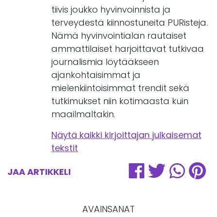
tiivis joukko hyvinvoinnista ja
terveydestä kiinnostuneita PURisteja.
Nämä hyvinvointialan rautaiset
ammattilaiset harjoittavat tutkivaa
journalismia löytääkseen
ajankohtaisimmat ja
mielenkiintoisimmat trendit sekä
tutkimukset niin kotimaasta kuin
maailmaltakin.
Näytä kaikki kirjoittajan julkaisemat
tekstit
JAA ARTIKKELI
AVAINSANAT