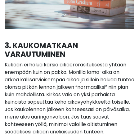
3. KAUKOMATKAAN
VARAUTUMINEN
Kukaan ei halua kärsiä aikaerorasituksesta yhtään
enempään kuin on pakko. Monilla loma-aika on
arkea kallisarvioisempaa aikaa ja silloin haluaa tuntea
olonsa pitkän lennon jälkeen ”normaaliksi” niin pian
kuin mahdollista. Kirkas valo on yksi parhaista
keinoista sopeuttaa keho aikavyöhykkeeltä toiselle.
Jos kaukolennon jälkeen kohteessasi on päiväsaika,
mene ulos auringonvaloon. Jos taas saavut
kohteeseen yöllä, minimoi valollle altistuminen
saadaksesi aikaan uneliaisuuden tunteen.