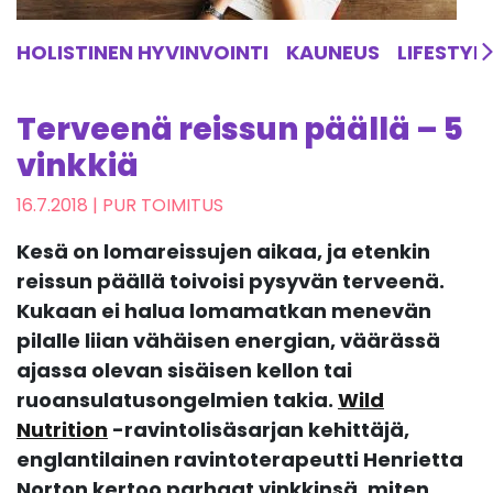
HOLISTINEN HYVINVOINTI
KAUNEUS
LIFESTYL
Terveenä reissun päällä – 5
vinkkiä
16.7.2018
| PUR TOIMITUS
Kesä on lomareissujen aikaa, ja etenkin
reissun päällä toivoisi pysyvän terveenä.
Kukaan ei halua lomamatkan menevän
pilalle liian vähäisen energian, väärässä
ajassa olevan sisäisen kellon tai
ruoansulatusongelmien takia.
Wild
Nutrition
-ravintolisäsarjan kehittäjä,
englantilainen ravintoterapeutti Henrietta
Norton kertoo parhaat vinkkinsä, miten