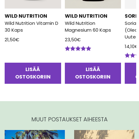
WILD NUTRITION
WILD NUTRITION
SORI
Wild Nutrition Vitamin D
Wild Nutrition
Soria 
30 Kaps
Magnesium 60 Kaps
(Olea
Uute
21,50
€
23,50
€
14,10
€
Arvostelu
tuotteesta:
Arvos
5.00
/ 5
tuotte
LISÄÄ
LISÄÄ
5.00
/
OSTOSKORIIN
OSTOSKORIIN
O
MUUT POSTAUKSET AIHEESTA