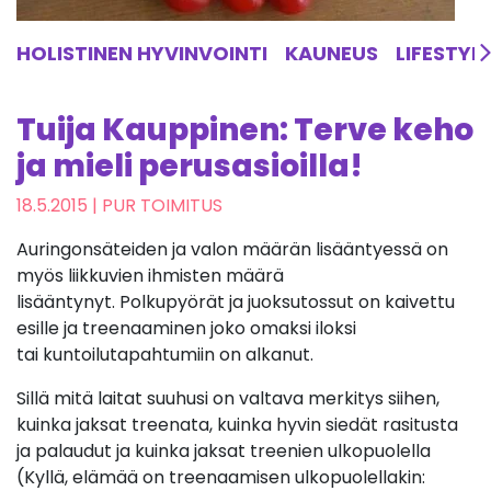
HOLISTINEN HYVINVOINTI
KAUNEUS
LIFESTYL
Tuija Kauppinen: Terve keho
ja mieli perusasioilla!
18.5.2015
| PUR TOIMITUS
Auringonsäteiden ja valon määrän lisääntyessä on
myös liikkuvien ihmisten määrä
lisääntynyt. Polkupyörät ja juoksutossut on kaivettu
esille ja treenaaminen joko omaksi iloksi
tai kuntoilutapahtumiin on alkanut.
Sillä mitä laitat suuhusi on valtava merkitys siihen,
kuinka jaksat treenata, kuinka hyvin siedät rasitusta
ja palaudut ja kuinka jaksat treenien ulkopuolella
(Kyllä, elämää on treenaamisen ulkopuolellakin: