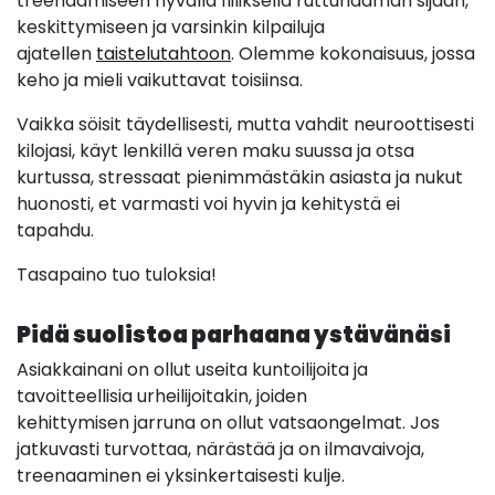
treenaamiseen hyvällä fiiliksellä ruttunaaman sijaan,
keskittymiseen ja varsinkin kilpailuja
ajatellen
taistelutahtoon
. Olemme kokonaisuus, jossa
keho ja mieli vaikuttavat toisiinsa.
Vaikka söisit täydellisesti, mutta vahdit neuroottisesti
kilojasi, käyt lenkillä veren maku suussa ja otsa
kurtussa, stressaat pienimmästäkin asiasta ja nukut
huonosti, et varmasti voi hyvin ja kehitystä ei
tapahdu.
Tasapaino tuo tuloksia!
Pidä suolistoa parhaana ystävänäsi
Asiakkainani on ollut useita kuntoilijoita ja
tavoitteellisia urheilijoitakin, joiden
kehittymisen jarruna on ollut vatsaongelmat. Jos
jatkuvasti turvottaa, närästää ja on ilmavaivoja,
treenaaminen ei yksinkertaisesti kulje.