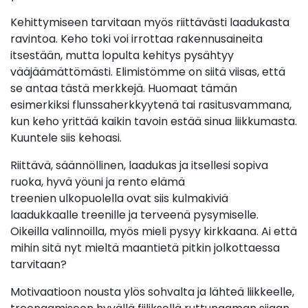
Kehittymiseen tarvitaan myös riittävästi laadukasta
ravintoa. Keho toki voi irrottaa rakennusaineita
itsestään, mutta lopulta kehitys pysähtyy
vääjäämättömästi. Elimistömme on siitä viisas, että
se antaa tästä merkkejä. Huomaat tämän
esimerkiksi flunssaherkkyytenä tai rasitusvammana,
kun keho yrittää kaikin tavoin estää sinua liikkumasta.
Kuuntele siis kehoasi.
Riittävä, säännöllinen, laadukas ja itsellesi sopiva
ruoka, hyvä yöuni ja rento elämä
treenien ulkopuolella ovat siis kulmakiviä
laadukkaalle treenille ja terveenä pysymiselle.
Oikeilla valinnoilla, myös mieli pysyy kirkkaana. Ai että
mihin sitä nyt mieltä maantietä pitkin jolkottaessa
tarvitaan?
Motivaatioon nousta ylös sohvalta ja lähteä liikkeelle,