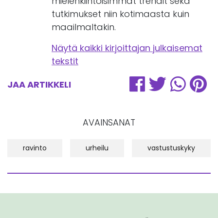
mielenkiintoisimmat trendit sekä
tutkimukset niin kotimaasta kuin
maailmaltakin.
Näytä kaikki kirjoittajan julkaisemat
tekstit
JAA ARTIKKELI
AVAINSANAT
ravinto
urheilu
vastustuskyky