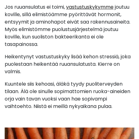
Jos ruuansulatus ei toimi,
vastustuskykymme
joutuu
koville, sillä elimistöämme pyörittävät hormonit,
entsyymit ja aminohapot eivät saa rakennusaineita.
Myös elimistömme puolustusjärjestelmä joutuu
koville, kun suoliston bakteerikanta ei ole
tasapainossa.
Heikentynyt vastustuskyky lisää kehon stressiä, joka
puolestaan heikentää ruuansulatusta. Kierre on
valmis.
Kuuntele siis kehoasi, äläkä tyydy puoliterveyden
tilaan. Älä ole sinulle sopimattomien ruoka-aineiden
orja vain tavan vuoksi vaan hae sopivampi
vaihtoehto. Niistä ei meillä nykyaikana pulaa.