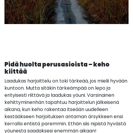
Pidä huolta perusasioista – keho
kiittää
Laadukas harjoittelu on toki tärkeää, jos mielii hyvään
kuntoon. Mutta sitäkin tärkeämpää on lepo ja
erityisesti riittävä ja laadukas yöuni. Varsinainen
kehittyminenhän tapahtuu harjoittelun jälkeisenä
aikana, kun keho rakentaa itseään uudelleen
kestääkseen harjoituksen antaman ärsykkeen ensi
kerralla entistä paremmin. Ethän siis nipistä hyvästä
yöunesta saadaksesi enemmän aikaan!