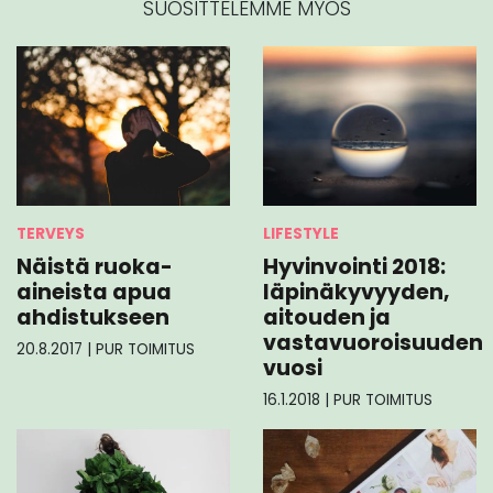
SUOSITTELEMME MYÖS
TERVEYS
LIFESTYLE
Näistä ruoka-
Hyvinvointi 2018:
aineista apua
läpinäkyvyyden,
ahdistukseen
aitouden ja
vastavuoroisuuden
20.8.2017
|
PUR TOIMITUS
vuosi
16.1.2018
|
PUR TOIMITUS