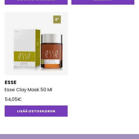
5.00
/ 5
ESSE
Esse Clay Mask 50 Ml
54,05
€
LISÄÄ OSTOSKORIIN