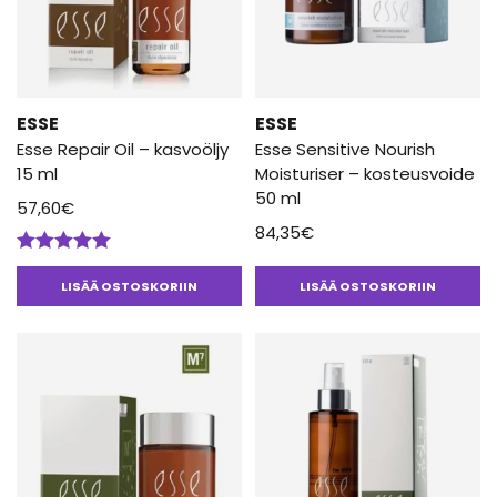
ESSE
ESSE
Esse Repair Oil – kasvoöljy
Esse Sensitive Nourish
15 ml
Moisturiser – kosteusvoide
50 ml
57,60
€
84,35
€
Arvostelu
tuotteesta:
LISÄÄ OSTOSKORIIN
LISÄÄ OSTOSKORIIN
5.00
/ 5