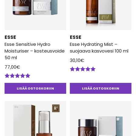
ESSE
ESSE
Esse Sensitive Hydro
Esse Hydrating Mist –
Moisturiser – kosteusvoide
suojaava kasvovesi 100 ml
50 ml
30,10
€
77,00
€
Arvostelu
tuotteesta:
Arvostelu
5.00
/ 5
tuotteesta:
LISÄÄ OSTOSKORIIN
LISÄÄ OSTOSKORIIN
5.00
/ 5