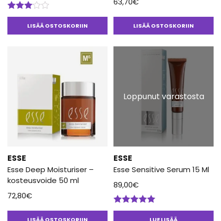
63,70
€
Arvostelu
tuotteesta:
LISÄÄ OSTOSKORIIN
LISÄÄ OSTOSKORIIN
3.00
/ 5
Loppunut varastosta
ESSE
ESSE
Esse Deep Moisturiser –
Esse Sensitive Serum 15 Ml
kosteusvoide 50 ml
89,00
€
72,80
€
Arvostelu
tuotteesta:
LISÄÄ OSTOSKORIIN
LUE LISÄÄ