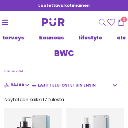
Luotettava kotimainen
0
terveys
kauneus
lifestyle
ale
BWC
Etusivu
›
BWC
RAJAA
Näytetään kaikki 17 tulosta