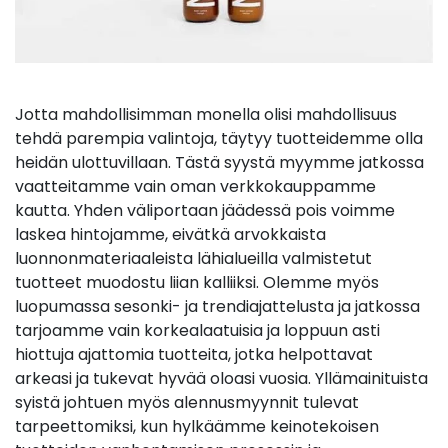
Jotta mahdollisimman monella olisi mahdollisuus
tehdä parempia valintoja, täytyy tuotteidemme olla
heidän ulottuvillaan. Tästä syystä myymme jatkossa
vaatteitamme vain oman verkkokauppamme
kautta. Yhden väliportaan jäädessä pois voimme
laskea hintojamme, eivätkä arvokkaista
luonnonmateriaaleista lähialueilla valmistetut
tuotteet muodostu liian kalliiksi. Olemme myös
luopumassa sesonki- ja trendiajattelusta ja jatkossa
tarjoamme vain korkealaatuisia ja loppuun asti
hiottuja ajattomia tuotteita, jotka helpottavat
arkeasi ja tukevat hyvää oloasi vuosia. Yllämainituista
syistä johtuen myös alennusmyynnit tulevat
tarpeettomiksi, kun hylkäämme keinotekoisen