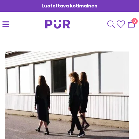
Luotettava kotimainen
0