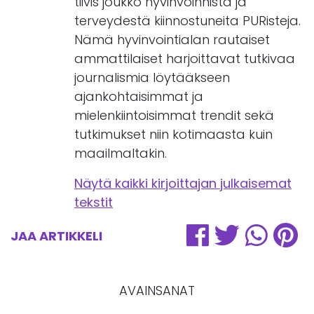
tiivis joukko hyvinvoinnista ja
terveydestä kiinnostuneita PURisteja.
Nämä hyvinvointialan rautaiset
ammattilaiset harjoittavat tutkivaa
journalismia löytääkseen
ajankohtaisimmat ja
mielenkiintoisimmat trendit sekä
tutkimukset niin kotimaasta kuin
maailmaltakin.
Näytä kaikki kirjoittajan julkaisemat
tekstit
JAA ARTIKKELI
AVAINSANAT