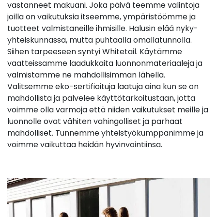
vastanneet makuani. Joka päivä teemme valintoja
joilla on vaikutuksia itseemme, ympäristöömme ja
tuotteet valmistaneille ihmisille. Halusin elää nyky-
yhteiskunnassa, mutta puhtaalla omallatunnolla.
Siihen tarpeeseen syntyi Whitetail. Käytämme
vaatteissamme laadukkaita luonnonmateriaaleja ja
valmistamme ne mahdollisimman lähellä.
Valitsemme eko-sertifioituja laatuja aina kun se on
mahdollista ja palvelee käyttötarkoitustaan, jotta
voimme olla varmoja että niiden vaikutukset meille ja
luonnolle ovat vähiten vahingolliset ja parhaat
mahdolliset. Tunnemme yhteistyökumppanimme ja
voimme vaikuttaa heidän hyvinvointiinsa.