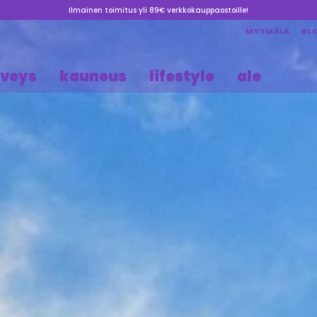
Ilmainen toimitus yli 89€ verkkokauppaostoille!
MYYMÄLÄ
BL
rveys
kauneus
lifestyle
ale