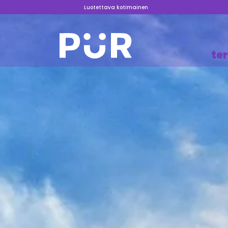
Luotettava kotimainen
te