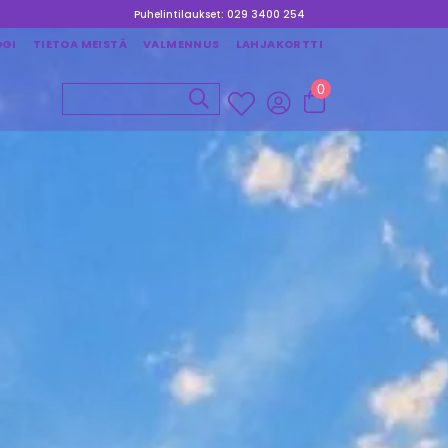
Puhelintilaukset: 029 3400 254
OGI
TIETOA MEISTÄ
VALMENNUS
LAHJAKORTTI
0