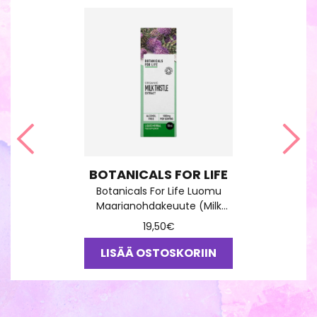
Edellinen
Seu
BOTANICALS FOR LIFE
Botanicals For Life Luomu
Maarianohdakeuute (Milk
Thistle) 50ml
19,50
€
LISÄÄ OSTOSKORIIN