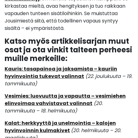
kirkastaa mieltä, avaa hengityksen ja tuo raikkaan
vapauden tunteen sisätiloihinkin. Se muistuttaa
Jousimiestä siitä, että todellinen vapaus syntyy
sisältä – ei ympäristöstä.
Katso myös artikkelisarjan muut
osat ja ota vinkit talteen perheesi
muille merkeille:
Kauris: tasapainoa ja jaksamista – kauriin
hyvinvointia tukevat valinnat
(22. joulukuuta – 19.
tammikuuta)
Vesimies: luovuutta ja vapautta – vesimiehen
elinvoimaa vahvistavat valinnat
(20.
tammikuuta – 18. helmikuuta)
Kalat: herkkyyttä ja unelmointia – kalojen
hyvinvoinnin kulmakivet
(20. helmikuuta – 20.
maaliskuuta)