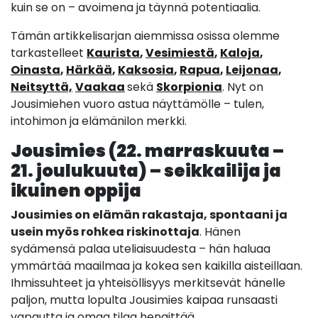
kuin se on – avoimena ja täynnä potentiaalia.
Tämän artikkelisarjan aiemmissa osissa olemme
tarkastelleet
Kaurista
,
Vesimiestä
,
Kaloja
,
Oinasta
,
Härkää
,
Kaksosia
,
Rapua
,
Leijonaa
,
Neitsyttä,
Vaakaa
sekä
Skorpionia
. Nyt on
Jousimiehen vuoro astua näyttämölle – tulen,
intohimon ja elämänilon merkki.
Jousimies (22. marraskuuta –
21. joulukuuta) – seikkailija ja
ikuinen oppija
Jousimies on elämän rakastaja, spontaani ja
usein myös rohkea riskinottaja
. Hänen
sydämensä palaa uteliaisuudesta – hän haluaa
ymmärtää maailmaa ja kokea sen kaikilla aisteillaan.
Ihmissuhteet ja yhteisöllisyys merkitsevät hänelle
paljon, mutta lopulta Jousimies kaipaa runsaasti
vapautta ja omaa tilaa hengittää.