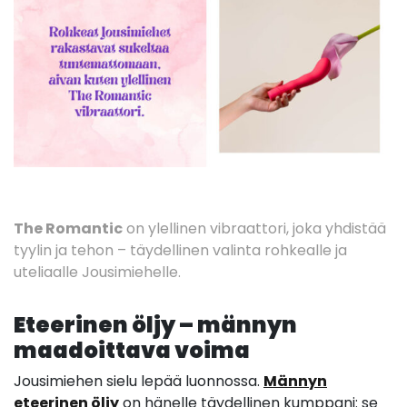
The Romantic
on ylellinen vibraattori, joka yhdistää
tyylin ja tehon – täydellinen valinta rohkealle ja
uteliaalle Jousimiehelle.
Eteerinen öljy – männyn
maadoittava voima
Jousimiehen sielu lepää luonnossa.
Männyn
eteerinen öljy
on hänelle täydellinen kumppani: se