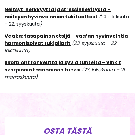
Neitsyt: herkkyyttä ja stressinlievitystä –
neitsyen hyvinvoinnien tukituotteet
(
23. elokuuta
– 22. syyskuuta
)
Vaaka: tasapainon etsijä – vaa’an hyvinvointia
harmonisoivat tukipilarit
(23. syyskuuta – 22.
lokakuuta
)
Skorpioni: rohkeutta ja syviä tunteita – vinkit
skorpionin tasapainon tueksi
(23. lokakuuta – 21.
marraskuuta)
OSTA TÄSTÄ