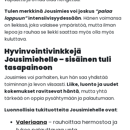
Tulen merkkinä Jousimies voi joskus
“palaa
loppuun”
intensiivisyydessään
. Hänen voimansa
on liekissä, joka valaisee ympäristöä, mutta ilman
lepoa ja rauhaa se liekki saattaa myös olla myös
kuluttava.
Hyvinvointivinkkejä
Jousimiehelle – sisäinen tuli
tasapainoon
Jousimies voi parhaiten, kun hän saa yhdistää
toiminnan ja levon viisaasti.
Liike, luonto ja uudet
kokemukset ravitsevat häntä
, mutta yhtä
tärkeää on oppia pysähtymään ja palautumaan.
Luonnollisia tukituotteita Jousimiehelle ovat
:
Valeriaana
– rauhoittaa hermostoa ja
tukee palauttavaa unta.