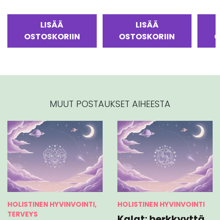
LISÄÄ
LISÄÄ
OSTOSKORIIN
OSTOSKORIIN
O
MUUT POSTAUKSET AIHEESTA
HOLISTINEN HYVINVOINTI,
HOLISTINEN HYVINVOINTI
TERVEYS
Kalat: herkkyyttä