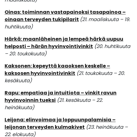
Oinas: toiminnan vastapainoksi tasapainoa –
oinaan terveyden tukipilarit
(21. maaliskuuta – 19.
huhtikuuta)
Härkä: maanläheinen ja lempeä härkä uupuu
helposti – härän hyvinvointivinkit
(
20.
huhtikuuta
–
20.
toukokuuta)
Kaksonen: kepeyttä kaaoksen keskelle –
kaksosen hyvinvointivinkit
(21. toukokuuta – 20.
kesäkuuta
)
Rapu: empatiaa ja intuitiota – vinkit ravun
hyvinvoinnin tueksi
(21. kesäkuuta – 22.
heinäkuuta)
Leijona: elinvoimaa ja loppuunpalamisia –
leijonan terveyden kulmakivet
(23. heinäkuuta –
22. elokuuta)