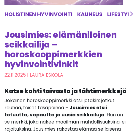
HOLISTINEN HYVINVOINTI
KAUNEUS
LIFESTYL
Jousimies: elämäniloinen
seikkailija –
horoskooppimerkkien
hyvinvointivinkit
22.11.2025
| LAURA ESKOLA
Katse kohti taivasta ja tähtimerkkejä
Jokainen horoskooppimerkki etsii jotakin: jotkut
rauhaa, toiset tasapainoa –
Jousimies etsii
totuutta, vapautta ja uusia seikkailuja
. Hän on
se merkki, joka näkee maailman mahdollisuuksina, ei
rajoituksina. Jousimies rakastaa elämää sellaisena