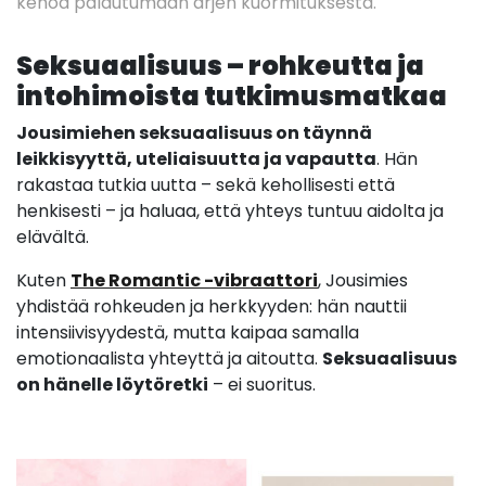
kehoa palautumaan arjen kuormituksesta.
Seksuaalisuus – rohkeutta ja
intohimoista tutkimusmatkaa
Jousimiehen seksuaalisuus on täynnä
leikkisyyttä, uteliaisuutta ja vapautta
. Hän
rakastaa tutkia uutta – sekä kehollisesti että
henkisesti – ja haluaa, että yhteys tuntuu aidolta ja
elävältä.
Kuten
The Romantic -vibraattori
, Jousimies
yhdistää rohkeuden ja herkkyyden: hän nauttii
intensiivisyydestä, mutta kaipaa samalla
emotionaalista yhteyttä ja aitoutta.
Seksuaalisuus
on hänelle löytöretki
– ei suoritus.