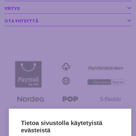
YRITYS
OTA YHTEYTTÄ
Tietoa sivustolla käytetyistä
evästeistä