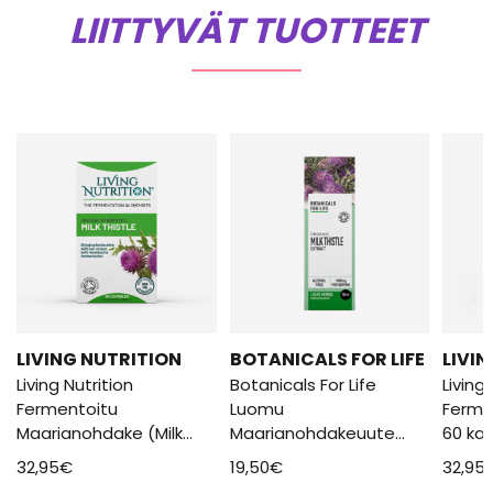
LIITTYVÄT TUOTTEET
LIVING NUTRITION
BOTANICALS FOR LIFE
LIVI
Living Nutrition
Botanicals For Life
Living
Fermentoitu
Luomu
Ferme
Maarianohdake (Milk
Maarianohdakeuute
60 ka
Thistle) 60 Kaps
(Milk Thistle) 50ml
32,95
€
19,50
€
32,95