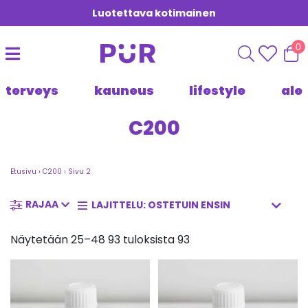
Luotettava kotimainen
0
terveys
kauneus
lifestyle
ale
C200
Etusivu
›
C200
›
Sivu 2
RAJAA
Näytetään 25–48 93 tuloksista 93