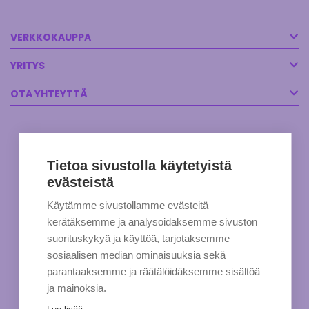
VERKKOKAUPPA
YRITYS
OTA YHTEYTTÄ
Tietoa sivustolla käytetyistä
evästeistä
Käytämme sivustollamme evästeitä
kerätäksemme ja analysoidaksemme sivuston
suorituskykyä ja käyttöä, tarjotaksemme
sosiaalisen median ominaisuuksia sekä
parantaaksemme ja räätälöidäksemme sisältöä
ja mainoksia.