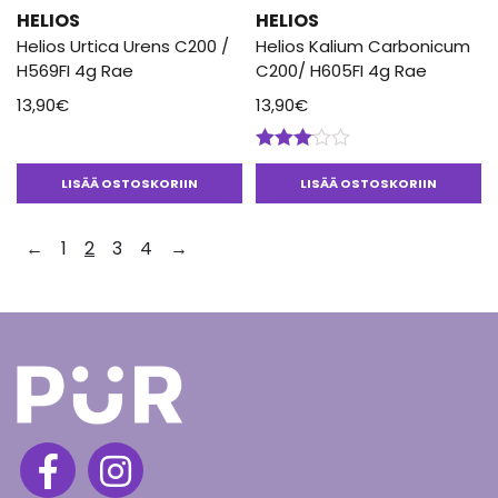
HELIOS
HELIOS
Helios Urtica Urens C200 /
Helios Kalium Carbonicum
H569FI 4g Rae
C200/ H605FI 4g Rae
13,90
€
13,90
€
Arvostelu
tuotteesta:
LISÄÄ OSTOSKORIIN
LISÄÄ OSTOSKORIIN
3.00
/ 5
←
1
2
3
4
→