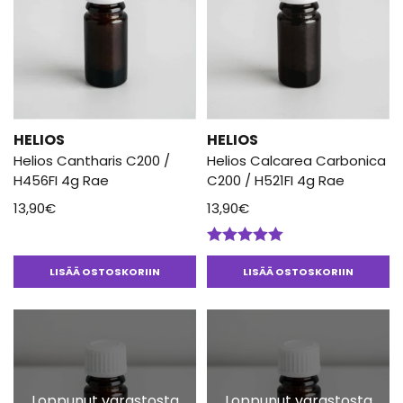
HELIOS
HELIOS
Helios Cantharis C200 /
Helios Calcarea Carbonica
H456FI 4g Rae
C200 / H521FI 4g Rae
13,90
€
13,90
€
Arvostelu
tuotteesta:
LISÄÄ OSTOSKORIIN
LISÄÄ OSTOSKORIIN
5.00
/ 5
Loppunut varastosta
Loppunut varastosta