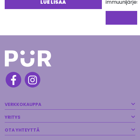
LUE LISÄÄ
immuunijärje
VERKKOKAUPPA
YRITYS
OTA YHTEYTTÄ