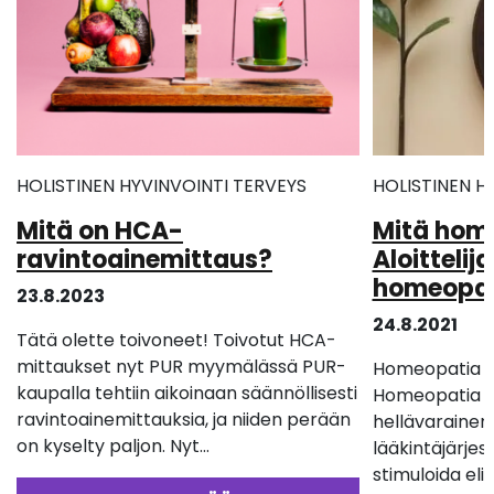
HOLISTINEN HYVINVOINTI
TERVEYS
HOLISTINEN H
Mitä on HCA-
Mitä hom
ravintoainemittaus?
Aloittelij
homeopa
23.8.2023
24.8.2021
Tätä olette toivoneet! Toivotut HCA-
mittaukset nyt PUR myymälässä PUR-
Homeopatia –
kaupalla tehtiin aikoinaan säännöllisesti
Homeopatia on
ravintoainemittauksia, ja niiden perään
hellävarainen
on kyselty paljon. Nyt…
lääkintäjärjes
stimuloida el