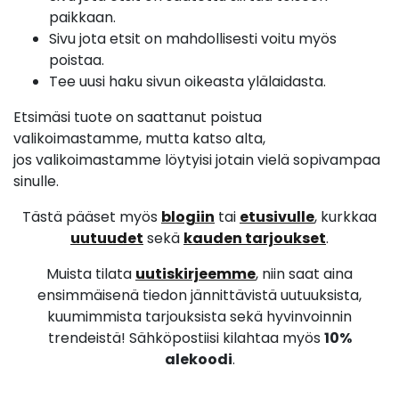
paikkaan.
Sivu jota etsit on mahdollisesti voitu myös
poistaa.
Tee uusi haku sivun oikeasta ylälaidasta.
Etsimäsi tuote on saattanut poistua
valikoimastamme, mutta katso alta,
jos valikoimastamme löytyisi jotain vielä sopivampaa
sinulle.
Tästä pääset myös
blogiin
tai
etusivulle
, kurkkaa
uutuudet
sekä
kauden tarjoukset
.
Muista tilata
uutiskirjeemme
, niin saat aina
ensimmäisenä tiedon jännittävistä uutuuksista,
kuumimmista tarjouksista sekä hyvinvoinnin
trendeistä! Sähköpostiisi kilahtaa myös
10%
alekoodi
.