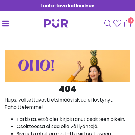
Luotettava kotimainen
0
404
Hups, valitettavasti etsimääsi sivua ei löytynyt.
Pahoittelemme!
Tarkista, että olet kirjoittanut osoitteen oikein.
Osoitteessa ei saa olla välilyöntejä.
Sivu jota etsit on saatettu siirtää toiseen