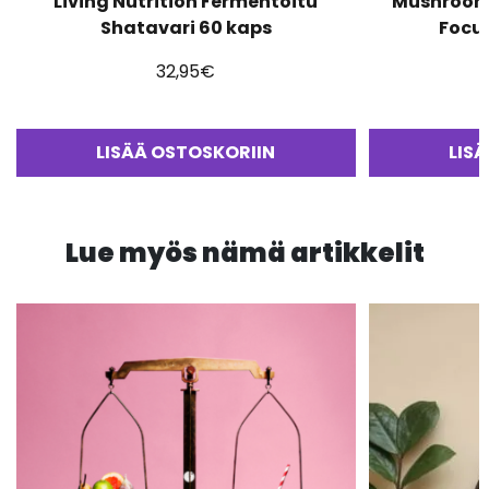
Living Nutrition Fermentoitu
Mushrooms
Shatavari 60 kaps
Focu
32,95
€
LISÄÄ OSTOSKORIIN
LIS
Lue myös nämä artikkelit