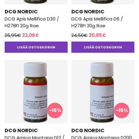
DCG NORDIC
DCG NORDIC
DCG Apis Mellifica D30 /
DCG Apis Mellifica D6 /
H278FI 20g Rae
H278FI 20g Rae
Alkuperäinen
Nykyinen
Alkuperäinen
Nykyinen
25,95
€
22,06
€
24,50
€
20,85
€
hinta
hinta
hinta
hinta
LISÄÄ OSTOSKORIIN
LISÄÄ OSTOSKORIIN
oli:
on:
oli:
on:
25,95€.
22,06€.
24,50€.
20,85€.
-15%
-15%
DCG NORDIC
DCG NORDIC
DCG Arnica Montana D12 /
DCG Arnica Montana D200