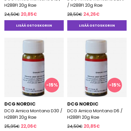
H288FI 20g Rae
/ H288FI 20g Rae
Alkuperäinen
Nykyinen
Alkuperäinen
Nykyinen
24,50
€
20,85
€
28,50
€
24,26
€
hinta
hinta
hinta
hinta
LISÄÄ OSTOSKORIIN
LISÄÄ OSTOSKORIIN
oli:
on:
oli:
on:
24,50€.
20,85€.
28,50€.
24,26€.
-15%
-15%
DCG NORDIC
DCG NORDIC
DCG Arnica Montana D30 /
DCG Arnica Montana D6 /
H288FI 20g Rae
H288FI 20g Rae
Alkuperäinen
Nykyinen
Alkuperäinen
Nykyinen
25,95
€
22,06
€
24,50
€
20,85
€