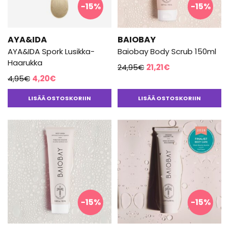
-15%
-15%
AYA&IDA
BAIOBAY
AYA&IDA Spork Lusikka-
Baiobay Body Scrub 150ml
Haarukka
Alkuperäinen
Nykyinen
24,95
€
21,21
€
Alkuperäinen
Nykyinen
4,95
€
4,20
€
hinta
hinta
hinta
hinta
oli:
on:
LISÄÄ OSTOSKORIIN
LISÄÄ OSTOSKORIIN
oli:
on:
24,95€.
21,21€.
4,95€.
4,20€.
-15%
-15%