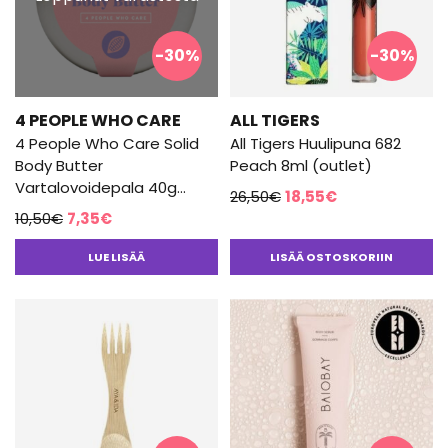
-30%
-30%
4 PEOPLE WHO CARE
ALL TIGERS
4 People Who Care Solid
All Tigers Huulipuna 682
Body Butter
Peach 8ml (outlet)
Vartalovoidepala 40g
Alkuperäinen
Nykyinen
26,50
€
18,55
€
(outlet)
Alkuperäinen
Nykyinen
10,50
€
7,35
€
hinta
hinta
hinta
hinta
oli:
on:
LUE LISÄÄ
LISÄÄ OSTOSKORIIN
oli:
on:
26,50€.
18,55€.
10,50€.
7,35€.