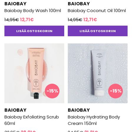
BAIOBAY
BAIOBAY
Baiobay Body Wash 100ml
Baiobay Coconut Oil 100ml
Alkuperäinen
Nykyinen
Alkuperäinen
Nykyinen
14,95
€
12,71
€
14,95
€
12,71
€
hinta
hinta
hinta
hinta
LISÄÄ OSTOSKORIIN
LISÄÄ OSTOSKORIIN
oli:
on:
oli:
on:
14,95€.
12,71€.
14,95€.
12,71€.
-15%
-15%
BAIOBAY
BAIOBAY
Baiobay Exfoliating Scrub
Baiobay Hydrating Body
60ml
Cream 150ml