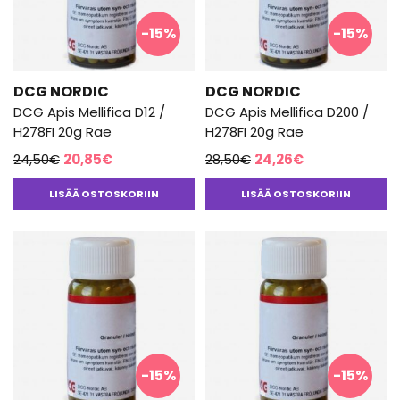
-15%
-15%
DCG NORDIC
DCG NORDIC
DCG Apis Mellifica D12 /
DCG Apis Mellifica D200 /
H278FI 20g Rae
H278FI 20g Rae
Alkuperäinen
Nykyinen
Alkuperäinen
Nykyinen
24,50
€
20,85
€
28,50
€
24,26
€
hinta
hinta
hinta
hinta
LISÄÄ OSTOSKORIIN
LISÄÄ OSTOSKORIIN
oli:
on:
oli:
on:
24,50€.
20,85€.
28,50€.
24,26€.
-15%
-15%