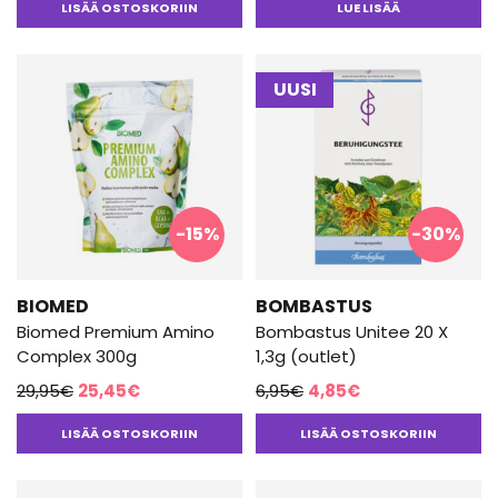
LISÄÄ OSTOSKORIIN
LUE LISÄÄ
oli:
on:
12,95€.
11,01€.
30,50€.
25,95€.
UUSI
-15%
-30%
BIOMED
BOMBASTUS
Biomed Premium Amino
Bombastus Unitee 20 X
Complex 300g
1,3g (outlet)
Alkuperäinen
Nykyinen
Alkuperäinen
Nykyinen
29,95
€
25,45
€
6,95
€
4,85
€
hinta
hinta
hinta
hinta
LISÄÄ OSTOSKORIIN
LISÄÄ OSTOSKORIIN
oli:
on:
oli:
on:
29,95€.
25,45€.
6,95€.
4,85€.