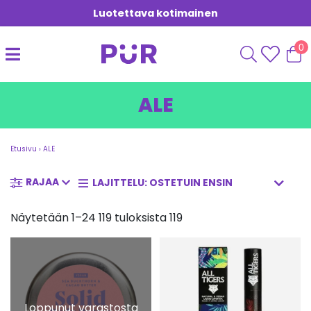
Luotettava kotimainen
0
ALE
Etusivu
›
ALE
RAJAA
Näytetään 1–24 119 tuloksista 119
Loppunut varastosta