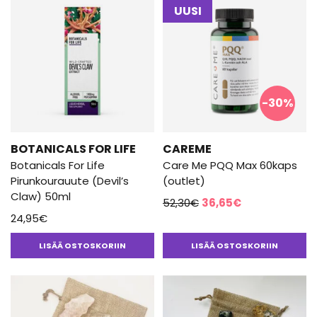
UUSI
-30%
BOTANICALS FOR LIFE
CAREME
Botanicals For Life
Care Me PQQ Max 60kaps
Pirunkourauute (Devil’s
(outlet)
Claw) 50ml
Alkuperäinen
Nykyinen
52,30
€
36,65
€
24,95
€
hinta
hinta
oli:
on:
LISÄÄ OSTOSKORIIN
LISÄÄ OSTOSKORIIN
52,30€.
36,65€.