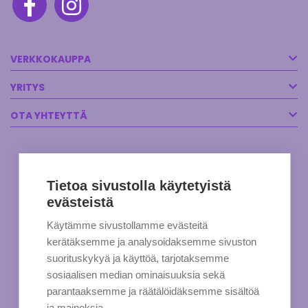
VERKKOKAUPPA
YRITYS
OTA YHTEYTTÄ
Tietoa sivustolla käytetyistä
evästeistä
Käytämme sivustollamme evästeitä
kerätäksemme ja analysoidaksemme sivuston
suorituskykyä ja käyttöä, tarjotaksemme
sosiaalisen median ominaisuuksia sekä
parantaaksemme ja räätälöidäksemme sisältöä
ja mainoksia.