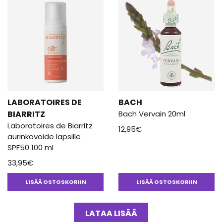
LABORATOIRES DE
BACH
BIARRITZ
Bach Vervain 20ml
Laboratoires de Biarritz
12,95
€
aurinkovoide lapsille
SPF50 100 ml
33,95
€
LISÄÄ OSTOSKORIIN
LISÄÄ OSTOSKORIIN
LATAA LISÄÄ