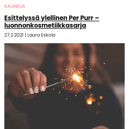
KAUNEUS
Esittelyssä ylellinen Per Purr –
luonnonkosmetiikkasarja
27.2.2021
|
Laura Eskola