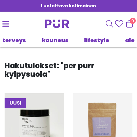
Luotettava kotimainen
0
terveys
kauneus
lifestyle
ale
Hakutulokset: "
per purr
kylpysuola
"
UUSI