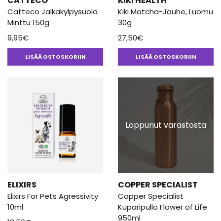
CATTECO
KIKI HEALTH
Catteco Jalkakylpysuola
Kiki Matcha-Jauhe, Luomu
Minttu 150g
30g
9,95
€
27,50
€
LISÄÄ OSTOSKORIIN
LISÄÄ OSTOSKORIIN
Loppunut varastosta
ELIXIRS
COPPER SPECIALIST
Elixirs For Pets Agressivity
Copper Specialist
10ml
Kuparipullo Flower of Life
950ml