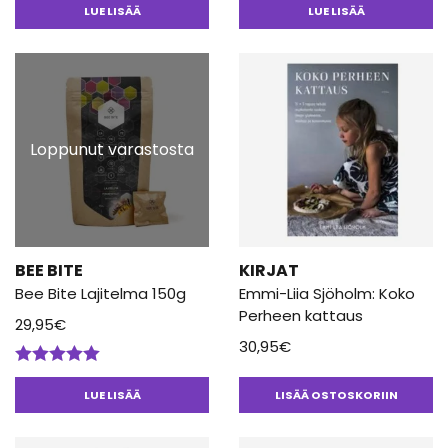
LUE LISÄÄ
LUE LISÄÄ
Loppunut varastosta
BEE BITE
KIRJAT
Bee Bite Lajitelma 150g
Emmi-Liia Sjöholm: Koko
Perheen kattaus
29,95
€
30,95
€
Arvostelu
tuotteesta:
LUE LISÄÄ
LISÄÄ OSTOSKORIIN
5.00
/ 5