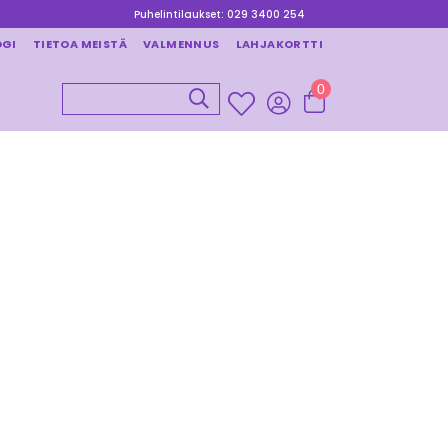
Puhelintilaukset: 029 3400 254
OGI
TIETOA MEISTÄ
VALMENNUS
LAHJAKORTTI
0