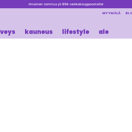
Ilmainen toimitus yli 89€ verkkokauppaostoille!
MYYMÄLÄ
BL
rveys
kauneus
lifestyle
ale