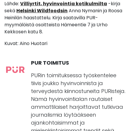
Lähde:
Villiyrtit, hyvinvointia kotikulmilta
-kirja
sekä
Helsinki Wildfoodsin
Anna Nymanin ja Roosa
Heinilän haastattelu. Kirja saatavilla PUR-
myymälöistä osoitteista Hämeentie 7 ja Urho
Kekkosen katu 8.
Kuvat: Aino Huotari
PUR TOIMITUS
PURin toimituksessa työskentelee
tiivis joukko hyvinvoinnista ja
terveydestä kiinnostuneita PURisteja.
Nämä hyvinvointialan rautaiset
ammattilaiset harjoittavat tutkivaa
journalismia löytääkseen
ajankohtaisimmat ja
mielenkiintoisimmat trendit sekä