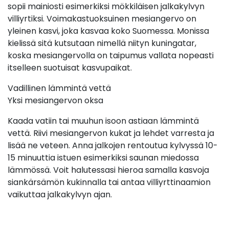
sopii mainiosti esimerkiksi mökkiläisen jalkakylvyn
villiyrtiksi. Voimakastuoksuinen mesiangervo on
yleinen kasvi, joka kasvaa koko Suomessa. Monissa
kielissä sitä kutsutaan nimellä niityn kuningatar,
koska mesiangervolla on taipumus vallata nopeasti
itselleen suotuisat kasvupaikat.
Vadillinen lämmintä vettä
Yksi mesiangervon oksa
Kaada vatiin tai muuhun isoon astiaan lämmintä
vettä. Riivi mesiangervon kukat ja lehdet varresta ja
lisää ne veteen. Anna jalkojen rentoutua kylvyssä 10-
15 minuuttia istuen esimerkiksi saunan miedossa
lämmössä. Voit halutessasi hieroa samalla kasvoja
siankärsämön kukinnalla tai antaa villiyrttinaamion
vaikuttaa jalkakylvyn ajan.