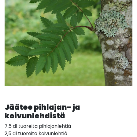
Jäätee pihlajan- ja
koivunlehdistä
7,5 dl tuoreita pihlajanlehtiä
2,5 dl tuoreita koivunlehtiä