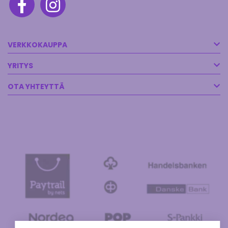
VERKKOKAUPPA
YRITYS
OTA YHTEYTTÄ