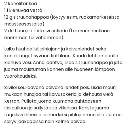
2 kanelitankoa
1 l kiehuvaa vettä
12 g sitruunahappoa (löytyy esim. ruokamarketeista
mausteosastolta)
2 rkl hunajaa tai koivusokeria (tai maun mukaan
enemmän tai vähemmän)
Laita huuhdellut pihlajan- ja koivunlehdet sekä
kanelitangot syvään kattilaan. Kaada lehtien päälle
kiehuva vesi. Anna jäähtyä, lisää sitruunahappo ja jätä
juoma maustuman kannen alle huoneen lämpöön
vuorokaudeksi.
Siivilöi seuraavana päivänä lehdet pois. Lisää maun
mukaan hunajaa tai koivusokeria ja kiehauta vielä
kerran. Pullota juoma kuumana puhtaaseen
lasipulloon ja säilytä sitä viileässä. Koriste juoma
tarjoiluvaiheessa esimerkiksi pihlajanmarjoilla. Juoma
säilyy jääkaapissa noin kolme päivää.