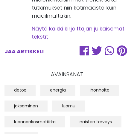
tutkimukset niin kotimaasta kuin
maailmaltakin.
Näytä kaikki kirjoittajan julkaisemat
tekstit
JAA ARTIKKELI
AVAINSANAT
detox
energia
ihonhoito
jaksaminen
luomu
luonnonkosmetiikka
naisten terveys