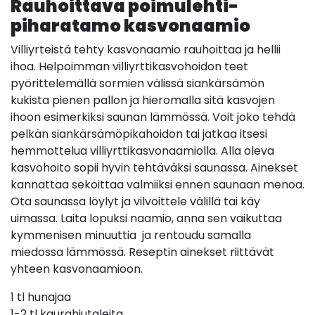
Rauhoittava poimulehti-
piharatamo kasvonaamio
Villiyrteistä tehty kasvonaamio rauhoittaa ja hellii
ihoa. Helpoimman villiyrttikasvohoidon teet
pyörittelemällä sormien välissä siankärsämön
kukista pienen pallon ja hieromalla sitä kasvojen
ihoon esimerkiksi saunan lämmössä. Voit joko tehdä
pelkän siankärsämöpikahoidon tai jatkaa itsesi
hemmottelua villiyrttikasvonaamiolla. Alla oleva
kasvohoito sopii hyvin tehtäväksi saunassa. Ainekset
kannattaa sekoittaa valmiiksi ennen saunaan menoa.
Ota saunassa löylyt ja vilvoittele välillä tai käy
uimassa. Laita lopuksi naamio, anna sen vaikuttaa
kymmenisen minuuttia ja rentoudu samalla
miedossa lämmössä. Reseptin ainekset riittävät
yhteen kasvonaamioon.
1 tl hunajaa
1-2 tl kaurahiutaleita