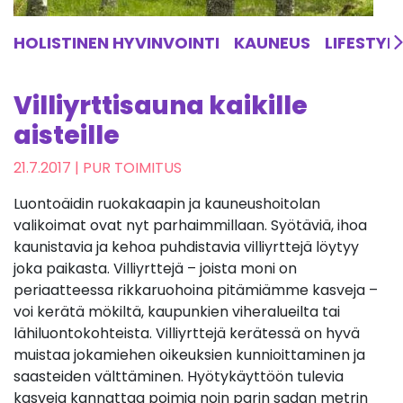
HOLISTINEN HYVINVOINTI
KAUNEUS
LIFESTYL
Villiyrttisauna kaikille
aisteille
21.7.2017
| PUR TOIMITUS
Luontoäidin ruokakaapin ja kauneushoitolan
valikoimat ovat nyt parhaimmillaan. Syötäviä, ihoa
kaunistavia ja kehoa puhdistavia villiyrttejä löytyy
joka paikasta. Villiyrttejä – joista moni on
periaatteessa rikkaruohoina pitämiämme kasveja –
voi kerätä mökiltä, kaupunkien viheralueilta tai
lähiluontokohteista. Villiyrttejä kerätessä on hyvä
muistaa jokamiehen oikeuksien kunnioittaminen ja
saasteiden välttäminen. Hyötykäyttöön tulevia
kasveja kannattaa poimia noin parin sadan metrin