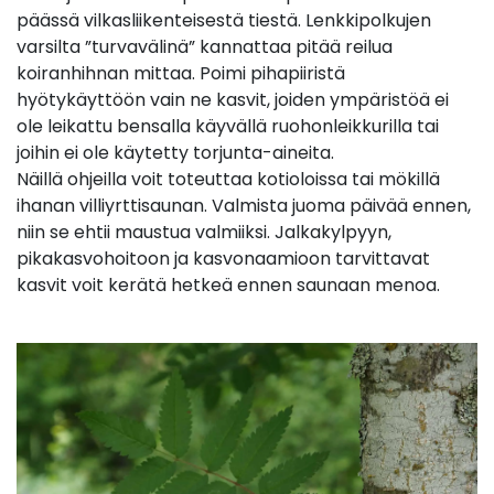
päässä vilkasliikenteisestä tiestä. Lenkkipolkujen
varsilta ”turvavälinä” kannattaa pitää reilua
koiranhihnan mittaa. Poimi pihapiiristä
hyötykäyttöön vain ne kasvit, joiden ympäristöä ei
ole leikattu bensalla käyvällä ruohonleikkurilla tai
joihin ei ole käytetty torjunta-aineita.
Näillä ohjeilla voit toteuttaa kotioloissa tai mökillä
ihanan villiyrttisaunan. Valmista juoma päivää ennen,
niin se ehtii maustua valmiiksi. Jalkakylpyyn,
pikakasvohoitoon ja kasvonaamioon tarvittavat
kasvit voit kerätä hetkeä ennen saunaan menoa.