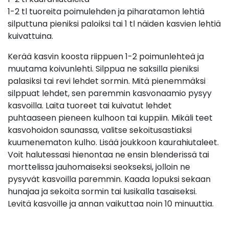
1-2 tl tuoreita poimulehden ja piharatamon lehtiä
silputtuna pieniksi paloiksi tai 1 tl näiden kasvien lehtiä
kuivattuina.
Kerää kasvin koosta riippuen 1-2 poimunlehteä ja
muutama koivunlehti. Silppua ne saksilla pieniksi
palasiksi tai revi lehdet sormin. Mitä pienemmäksi
silppuat lehdet, sen paremmin kasvonaamio pysyy
kasvoilla. Laita tuoreet tai kuivatut lehdet
puhtaaseen pieneen kulhoon tai kuppiin. Mikäli teet
kasvohoidon saunassa, valitse sekoitusastiaksi
kuumenematon kulho. Lisää joukkoon kaurahiutaleet.
Voit halutessasi hienontaa ne ensin blenderissä tai
morttelissa jauhomaiseksi seokseksi, jolloin ne
pysyvät kasvoilla paremmin. Kaada lopuksi sekaan
hunajaa ja sekoita sormin tai lusikalla tasaiseksi.
Levitä kasvoille ja annan vaikuttaa noin 10 minuuttia.