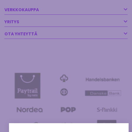
VERKKOKAUPPA
YRITYS
OTA YHTEYTTÄ