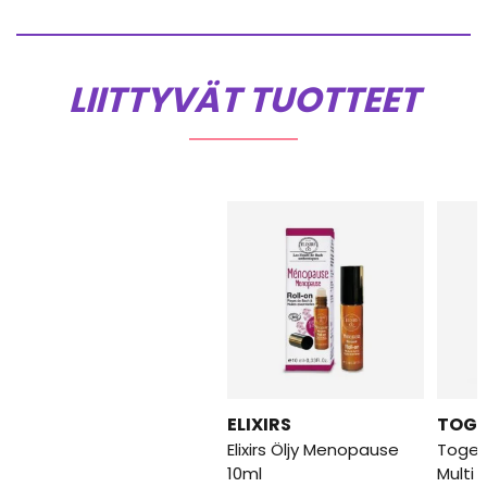
LIITTYVÄT TUOTTEET
ELIXIRS
TOGE
Elixirs Öljy Menopause
Toget
10ml
Multi 