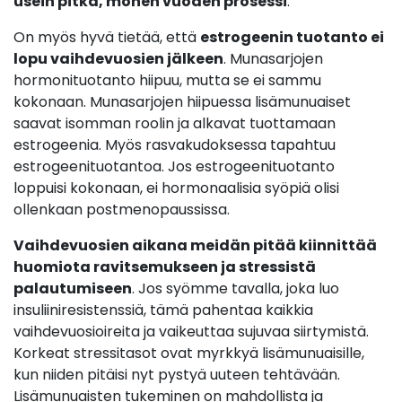
usein pitkä, monen vuoden prosessi
.
On myös hyvä tietää, että
estrogeenin tuotanto ei
lopu vaihdevuosien jälkeen
. Munasarjojen
hormonituotanto hiipuu, mutta se ei sammu
kokonaan. Munasarjojen hiipuessa lisämunuaiset
saavat isomman roolin ja alkavat tuottamaan
estrogeenia. Myös rasvakudoksessa tapahtuu
estrogeenituotantoa. Jos estrogeenituotanto
loppuisi kokonaan, ei hormonaalisia syöpiä olisi
ollenkaan postmenopaussissa.
Vaihdevuosien aikana meidän pitää kiinnittää
huomiota ravitsemukseen ja stressistä
palautumiseen
. Jos syömme tavalla, joka luo
insuliiniresistenssiä, tämä pahentaa kaikkia
vaihdevuosioireita ja vaikeuttaa sujuvaa siirtymistä.
Korkeat stressitasot ovat myrkkyä lisämunuaisille,
kun niiden pitäisi nyt pystyä uuteen tehtävään.
Lisämunuaisten tukeminen on mahdollista ja