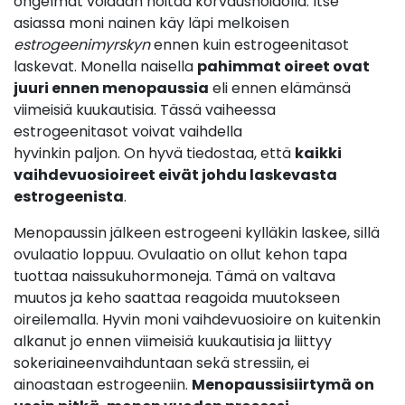
ongelmat voidaan hoitaa korvaushoidolla. Itse
asiassa moni nainen käy läpi melkoisen
estrogeenimyrskyn
ennen kuin estrogeenitasot
laskevat. Monella naisella
pahimmat oireet ovat
juuri ennen menopaussia
eli ennen elämänsä
viimeisiä kuukautisia. Tässä vaiheessa
estrogeenitasot voivat vaihdella
hyvinkin paljon. On hyvä tiedostaa, että
kaikki
vaihdevuosioireet eivät johdu laskevasta
estrogeenista
.
Menopaussin jälkeen estrogeeni kylläkin laskee, sillä
ovulaatio loppuu. Ovulaatio on ollut kehon tapa
tuottaa naissukuhormoneja. Tämä on valtava
muutos ja keho saattaa reagoida muutokseen
oireilemalla. Hyvin moni vaihdevuosioire on kuitenkin
alkanut jo ennen viimeisiä kuukautisia ja liittyy
sokeriaineenvaihduntaan sekä stressiin, ei
ainoastaan estrogeeniin.
Menopaussisiirtymä on