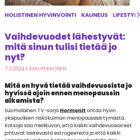
HOLISTINEN HYVINVOINTI
KAUNEUS
LIFESTYL
Vaihdevuodet lähestyvät:
mitä sinun tulisi tietää jo
nyt?
7.3.2024
| ANU PEKKONEN
Mitä on hyvä tietää vaihdevuosista jo
hyvissä ajoin ennen menopaussin
alkamista?
Suomalainen TV-sarja
Hormonit
antaa hyvin
yksipuolisen näkökulman menopaussisiirtymästä.
Katsoja saa mielikuvan, että kaikki vaihdevuosioireet
johtuvat laskevasta estrogeenista ja että kaikki