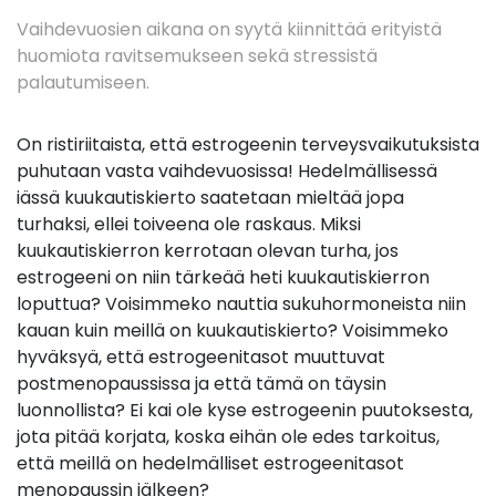
Vaihdevuosien aikana on syytä kiinnittää erityistä
huomiota ravitsemukseen sekä stressistä
palautumiseen.
On ristiriitaista, että estrogeenin terveysvaikutuksista
puhutaan vasta vaihdevuosissa! Hedelmällisessä
iässä kuukautiskierto saatetaan mieltää jopa
turhaksi, ellei toiveena ole raskaus. Miksi
kuukautiskierron kerrotaan olevan turha, jos
estrogeeni on niin tärkeää heti kuukautiskierron
loputtua? Voisimmeko nauttia sukuhormoneista niin
kauan kuin meillä on kuukautiskierto? Voisimmeko
hyväksyä, että estrogeenitasot muuttuvat
postmenopaussissa ja että tämä on täysin
luonnollista? Ei kai ole kyse estrogeenin puutoksesta,
jota pitää korjata, koska eihän ole edes tarkoitus,
että meillä on hedelmälliset estrogeenitasot
menopaussin jälkeen?