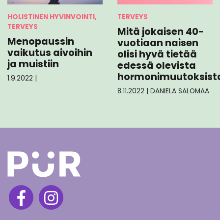
HOLISTINEN HYVINVOINTI,
TERVEYS
TERVEYS
Mitä jokaisen 40-
Menopaussin
vuotiaan naisen
vaikutus aivoihin
olisi hyvä tietää
ja muistiin
edessä olevista
hormonimuutoksist
1.9.2022
|
8.11.2022
|
DANIELA SALOMAA