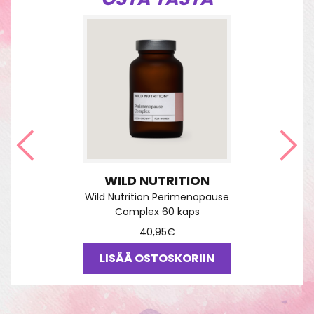
Edellinen
Seu
WILD NUTRITION
Wild Nutrition Perimenopause
Complex 60 kaps
40,95
€
LISÄÄ OSTOSKORIIN