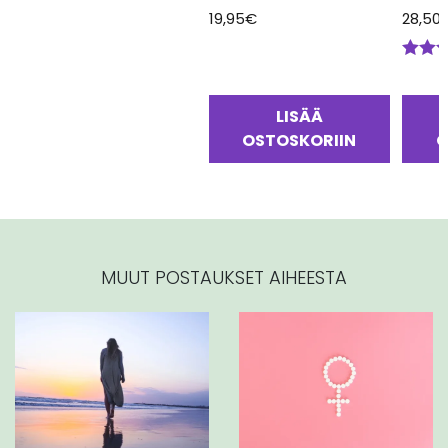
19,95
€
28,50
Arvos
tuotte
5.00
/
LISÄÄ
OSTOSKORIIN
O
MUUT POSTAUKSET AIHEESTA