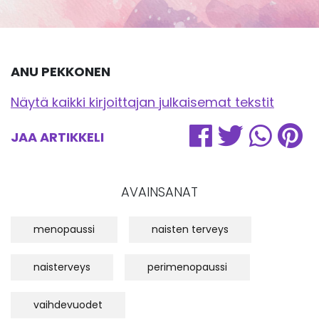
ANU PEKKONEN
Näytä kaikki kirjoittajan julkaisemat tekstit
JAA ARTIKKELI
AVAINSANAT
menopaussi
naisten terveys
naisterveys
perimenopaussi
vaihdevuodet