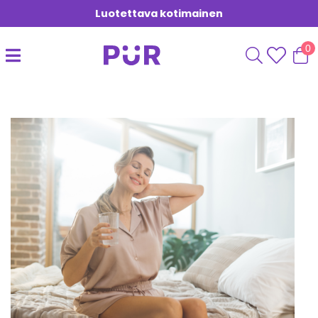
Luotettava kotimainen
0