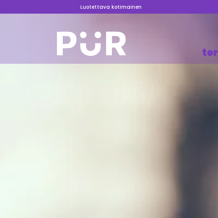
Luotettava kotimainen
te