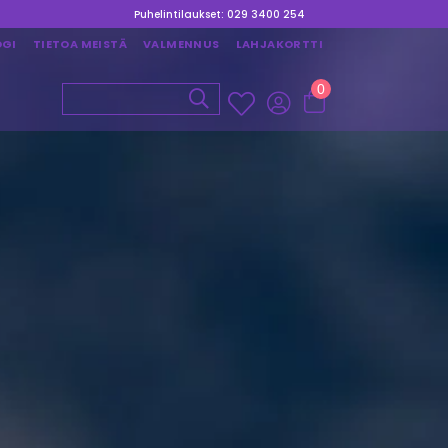
Puhelintilaukset: 029 3400 254
OGI
TIETOA MEISTÄ
VALMENNUS
LAHJAKORTTI
0