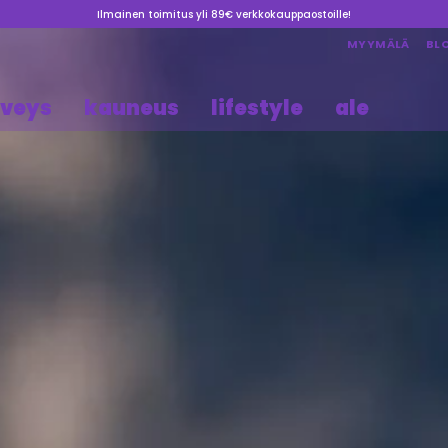
Ilmainen toimitus yli 89€ verkkokauppaostoille!
MYYMÄLÄ
BL
rveys
kauneus
lifestyle
ale