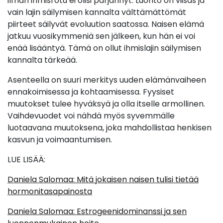
ilman ihmisrotu ei olisi pärjännyt. Luonto on viisas ja
vain lajin säilymisen kannalta välttämättömät
piirteet säilyvät evoluution saatossa. Naisen elämä
jatkuu vuosikymmeniä sen jälkeen, kun hän ei voi
enää lisääntyä. Tämä on ollut ihmislajin säilymisen
kannalta tärkeää.
Asenteella on suuri merkitys uuden elämänvaiheen
ennakoimisessa ja kohtaamisessa. Fyysiset
muutokset tulee hyväksyä ja olla itselle armollinen.
Vaihdevuodet voi nähdä myös syvemmälle
luotaavana muutoksena, joka mahdollistaa henkisen
kasvun ja voimaantumisen.
LUE LISÄÄ:
Daniela Salomaa: Mitä jokaisen naisen tulisi tietää
hormonitasapainosta
Daniela Salomaa: Estrogeenidominanssi ja sen