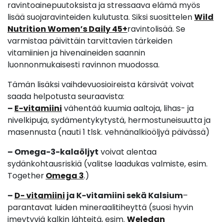
ravintoainepuutoksista ja stressaava elämä myös
lisää suojaravinteiden kulutusta. Siksi suosittelen
Wild
Nutrition Women’s Daily 45+
ravintolisää. Se
varmistaa päivittäin tarvittavien tärkeiden
vitamiinien ja hivenaineiden saannin
luonnonmukaisesti ravinnon muodossa.
Tämän lisäksi vaihdevuosioireista kärsivät voivat
saada helpotusta seuraavista:
–
E-vitamiini
vähentää kuumia aaltoja, lihas- ja
nivelkipuja, sydämentykytystä, hermostuneisuutta ja
masennusta (nauti 1 tlsk. vehnänalkioöljyä päivässä)
– Omega-3-kalaöljyt
voivat alentaa
sydänkohtausriskiä (valitse laadukas valmiste, esim.
Together
Omega 3
.)
–
D- vitamiini
ja K-vitamiini sekä Kalsium
–
parantavat luiden mineraalitiheyttä (suosi hyvin
imeytyviä kalkin lähteitä, esim.
Weledan