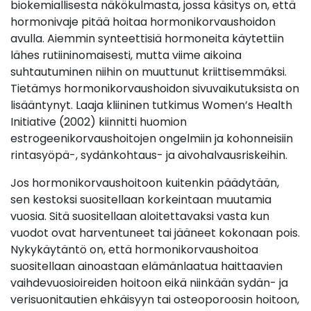
biokemiallisesta näkökulmasta, jossa käsitys on, että
hormonivaje pitää hoitaa hormonikorvaushoidon
avulla. Aiemmin synteettisiä hormoneita käytettiin
lähes rutiininomaisesti, mutta viime aikoina
suhtautuminen niihin on muuttunut kriittisemmäksi.
Tietämys hormonikorvaushoidon sivuvaikutuksista on
lisääntynyt. Laaja kliininen tutkimus Women’s Health
Initiative (2002) kiinnitti huomion
estrogeenikorvaushoitojen ongelmiin ja kohonneisiin
rintasyöpä-, sydänkohtaus- ja aivohalvausriskeihin.
Jos hormonikorvaushoitoon kuitenkin päädytään,
sen kestoksi suositellaan korkeintaan muutamia
vuosia. Sitä suositellaan aloitettavaksi vasta kun
vuodot ovat harventuneet tai jääneet kokonaan pois.
Nykykäytäntö on, että hormonikorvaushoitoa
suositellaan ainoastaan elämänlaatua haittaavien
vaihdevuosioireiden hoitoon eikä niinkään sydän- ja
verisuonitautien ehkäisyyn tai osteoporoosin hoitoon,