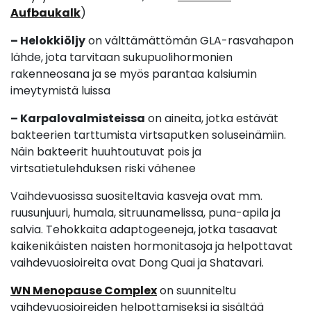
Aufbaukalk
)
– Helokkiöljy
on välttämättömän GLA-rasvahapon
lähde, jota tarvitaan sukupuolihormonien
rakenneosana ja se myös parantaa kalsiumin
imeytymistä luissa
– Karpalovalmisteissa
on aineita, jotka estävät
bakteerien tarttumista virtsaputken soluseinämiin.
Näin bakteerit huuhtoutuvat pois ja
virtsatietulehduksen riski vähenee
Vaihdevuosissa suositeltavia kasveja ovat mm.
ruusunjuuri, humala, sitruunamelissa, puna-apila ja
salvia. Tehokkaita adaptogeeneja, jotka tasaavat
kaikenikäisten naisten hormonitasoja ja helpottavat
vaihdevuosioireita ovat Dong Quai ja Shatavari.
WN Menopause Complex
on suunniteltu
vaihdevuosioireiden helpottamiseksi ja sisältää