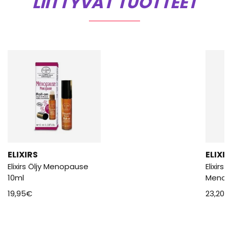
LIITTYVÄT TUOTTEET
ELIXIRS
ELIXI
Elixirs Öljy Menopause
Elixir
10ml
Menop
19,95
€
23,20