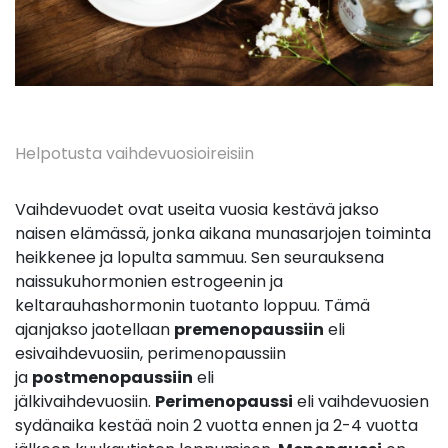
Helpotusta vaihdevuosioireisiin
Vaihdevuodet ovat useita vuosia kestävä jakso
naisen elämässä, jonka aikana munasarjojen toiminta
heikkenee ja lopulta sammuu. Sen seurauksena
naissukuhormonien estrogeenin ja
keltarauhashormonin tuotanto loppuu. Tämä
ajanjakso jaotellaan
premenopaussiin
eli
esivaihdevuosiin, perimenopaussiin
ja
postmenopaussiin
eli
jälkivaihdevuosiin.
Perimenopaussi
eli vaihdevuosien
sydänaika kestää noin 2 vuotta ennen ja 2-4 vuotta