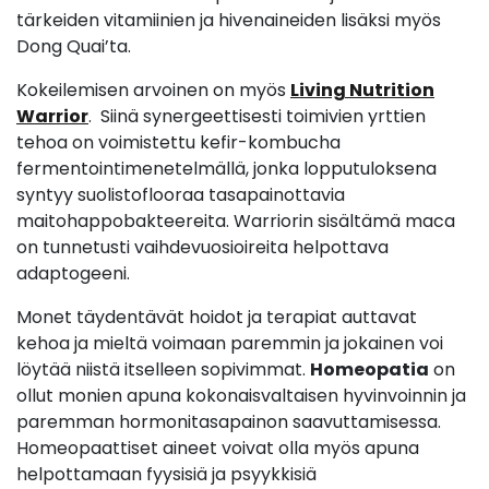
tärkeiden vitamiinien ja hivenaineiden lisäksi myös
Dong Quai’ta.
Kokeilemisen arvoinen on myös
Living Nutrition
Warrior
. Siinä synergeettisesti toimivien yrttien
tehoa on voimistettu kefir-kombucha
fermentointimenetelmällä, jonka lopputuloksena
syntyy suolistoflooraa tasapainottavia
maitohappobakteereita. Warriorin sisältämä maca
on tunnetusti vaihdevuosioireita helpottava
adaptogeeni.
Monet täydentävät hoidot ja terapiat auttavat
kehoa ja mieltä voimaan paremmin ja jokainen voi
löytää niistä itselleen sopivimmat.
Homeopatia
on
ollut monien apuna kokonaisvaltaisen hyvinvoinnin ja
paremman hormonitasapainon saavuttamisessa.
Homeopaattiset aineet voivat olla myös apuna
helpottamaan fyysisiä ja psyykkisiä