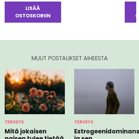
LISÄÄ
OSTOSKORIIN
O
MUUT POSTAUKSET AIHEESTA
TERVEYS
TERVEYS
Mitä jokaisen
Estrogeenidominans
naisen tulee tietää
ja sen