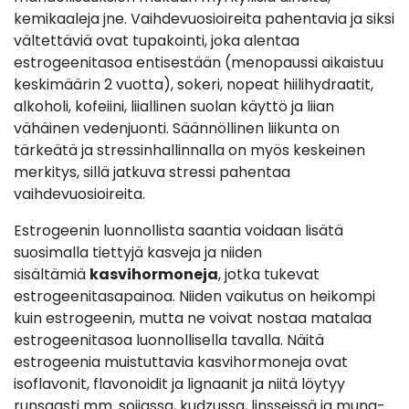
kemikaaleja jne. Vaihdevuosioireita pahentavia ja siksi
vältettäviä ovat tupakointi, joka alentaa
estrogeenitasoa entisestään (menopaussi aikaistuu
keskimäärin 2 vuotta), sokeri, nopeat hiilihydraatit,
alkoholi, kofeiini, liiallinen suolan käyttö ja liian
vähäinen vedenjuonti. Säännöllinen liikunta on
tärkeätä ja stressinhallinnalla on myös keskeinen
merkitys, sillä jatkuva stressi pahentaa
vaihdevuosioireita.
Estrogeenin luonnollista saantia voidaan lisätä
suosimalla tiettyjä kasveja ja niiden
sisältämiä
kasvihormoneja
, jotka tukevat
estrogeenitasapainoa. Niiden vaikutus on heikompi
kuin estrogeenin, mutta ne voivat nostaa matalaa
estrogeenitasoa luonnollisella tavalla. Näitä
estrogeenia muistuttavia kasvihormoneja ovat
isoflavonit, flavonoidit ja lignaanit ja niitä löytyy
runsaasti mm. soijassa, kudzussa, linsseissä ja mung-