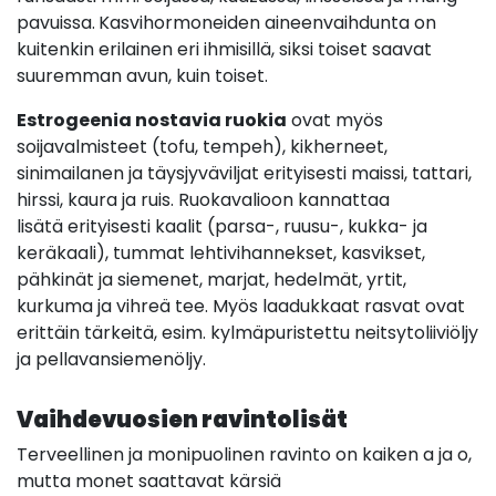
pavuissa.
Kasvihormoneiden aineenvaihdunta on
kuitenkin erilainen eri ihmisillä, siksi toiset saavat
suuremman avun, kuin toiset.
Estrogeenia nostavia ruokia
ovat myös
soijavalmisteet (tofu, tempeh), kikherneet,
sinimailanen ja täysjyväviljat erityisesti maissi, tattari,
hirssi, kaura ja ruis. Ruokavalioon kannattaa
lisätä erityisesti kaalit (parsa-, ruusu-, kukka- ja
keräkaali), tummat lehtivihannekset, kasvikset,
pähkinät ja siemenet, marjat, hedelmät, yrtit,
kurkuma ja vihreä tee. Myös laadukkaat rasvat ovat
erittäin tärkeitä, esim. kylmäpuristettu neitsytoliiviöljy
ja pellavansiemenöljy.
Vaihdevuosien ravintolisät
Terveellinen ja monipuolinen ravinto on kaiken a ja o,
mutta monet saattavat kärsiä