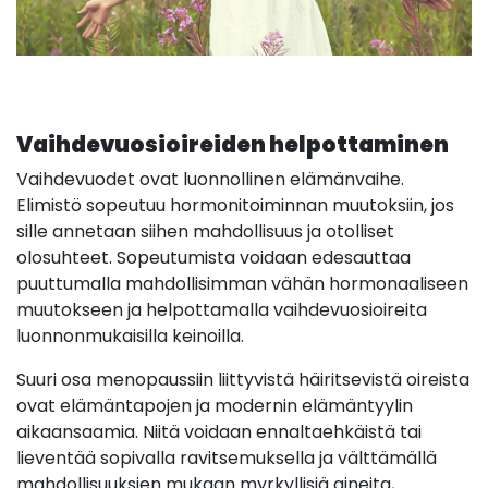
Vaihdevuosioireiden helpottaminen
Vaihdevuodet ovat luonnollinen elämänvaihe.
Elimistö sopeutuu hormonitoiminnan muutoksiin, jos
sille annetaan siihen mahdollisuus ja otolliset
olosuhteet. Sopeutumista voidaan edesauttaa
puuttumalla mahdollisimman vähän hormonaaliseen
muutokseen ja helpottamalla vaihdevuosioireita
luonnonmukaisilla keinoilla.
Suuri osa menopaussiin liittyvistä häiritsevistä oireista
ovat elämäntapojen ja modernin elämäntyylin
aikaansaamia. Niitä voidaan ennaltaehkäistä tai
lieventää sopivalla ravitsemuksella ja välttämällä
mahdollisuuksien mukaan myrkyllisiä aineita,