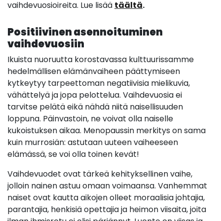
vaihdevuosioireita. Lue lisää
täältä
.
Positiivinen asennoituminen
vaihdevuosiin
Ikuista nuoruutta korostavassa kulttuurissamme
hedelmällisen elämänvaiheen päättymiseen
kytkeytyy tarpeettoman negatiivisia mielikuvia,
vähättelyä ja jopa pelottelua. Vaihdevuosia ei
tarvitse pelätä eikä nähdä niitä naisellisuuden
loppuna. Päinvastoin, ne voivat olla naiselle
kukoistuksen aikaa. Menopaussin merkitys on sama
kuin murrosiän: astutaan uuteen vaiheeseen
elämässä, se voi olla toinen kevät!
Vaihdevuodet ovat tärkeä kehityksellinen vaihe,
jolloin nainen astuu omaan voimaansa. Vanhemmat
naiset ovat kautta aikojen olleet moraalisia johtajia,
parantajia, henkisiä opettajia ja heimon viisaita, joita