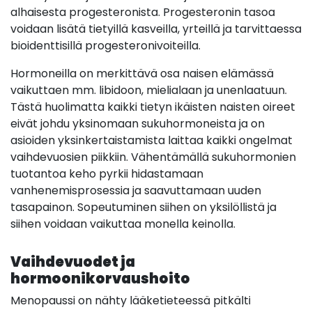
alhaisesta progesteronista. Progesteronin tasoa
voidaan lisätä tietyillä kasveilla, yrteillä ja tarvittaessa
bioidenttisillä progesteronivoiteilla.
Hormoneilla on merkittävä osa naisen elämässä
vaikuttaen mm. libidoon, mielialaan ja unenlaatuun.
Tästä huolimatta kaikki tietyn ikäisten naisten oireet
eivät johdu yksinomaan sukuhormoneista ja on
asioiden yksinkertaistamista laittaa kaikki ongelmat
vaihdevuosien piikkiin.
Vähentämällä sukuhormonien
tuotantoa keho pyrkii hidastamaan
vanhenemisprosessia ja saavuttamaan uuden
tasapainon. Sopeutuminen siihen on yksilöllistä ja
siihen voidaan vaikuttaa monella keinolla.
Vaihdevuodet ja
hormoonikorvaushoito
Menopaussi on nähty lääketieteessä pitkälti