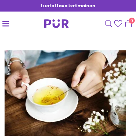
Luotettava kotimainen
0