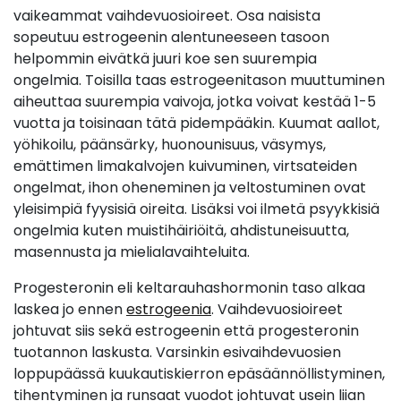
vaikeammat vaihdevuosioireet. Osa naisista
sopeutuu estrogeenin alentuneeseen tasoon
helpommin eivätkä juuri koe sen suurempia
ongelmia. Toisilla taas estrogeenitason muuttuminen
aiheuttaa suurempia vaivoja, jotka voivat kestää 1-5
vuotta ja toisinaan tätä pidempääkin. Kuumat aallot,
yöhikoilu, päänsärky, huonounisuus, väsymys,
emättimen limakalvojen kuivuminen, virtsateiden
ongelmat, ihon oheneminen ja veltostuminen ovat
yleisimpiä fyysisiä oireita. Lisäksi voi ilmetä psyykkisiä
ongelmia kuten muistihäiriöitä, ahdistuneisuutta,
masennusta ja mielialavaihteluita.
Progesteronin eli keltarauhashormonin taso alkaa
laskea jo ennen
estrogeenia
. Vaihdevuosioireet
johtuvat siis sekä estrogeenin että progesteronin
tuotannon laskusta. Varsinkin esivaihdevuosien
loppupäässä kuukautiskierron epäsäännöllistyminen,
tihentyminen ja runsaat vuodot johtuvat usein liian