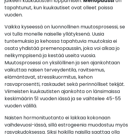
jälkeen kuukautisten loppumisen.
Menopaussi
on
tapahtunut, kun kuukautiset ovat olleet poissa
vuoden.
Vaikka kyseessä on luonnollinen muutosprosessi, se
voi tulla monelle naiselle yllätyksenä. Uusia
tuntemuksia ja kehossa tapahtuvia muutoksia ei
osata yhdistää premenopaussiin, joka voi alkaa jo
nelikymppisenä ja kestää useita vuosia.
Muutosprosessi on yksilöllinen ja sen ajankohtaan
vaikuttaa naisen terveydentila, ravitsemus,
elämäntavat, stressikuormitus, kehon
rasvaprosentti, raskaudet sekä perinnölliset tekijät.
Viimeisten kuukautisten ajankohta on länsimaissa
keskimäärin 51 vuoden iässä ja se vaihtelee 45-55
vuoden välillä.
Naisten hormonituotanto ei lakkaa kokonaan
vaihdevuosi-iässä, sillä estrogeenia muodostuu myös
rasvakudoksessa. Siksi hoikilla naisilla saattaa olla