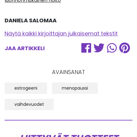
luonnonmukainen hoito
DANIELA SALOMAA
Näytä kaikki kirjoittajan julkaisemat tekstit
JAA ARTIKKELI
AVAINSANAT
estrogeeni
menopaussi
vaihdevuodet