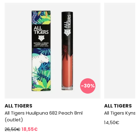
-30%
ALL TIGERS
ALL TIGERS
All Tigers Huulipuna 682 Peach 8ml
(outlet)
14,50
€
Alkuperäinen
Nykyinen
26,50
€
18,55
€
hinta
hinta