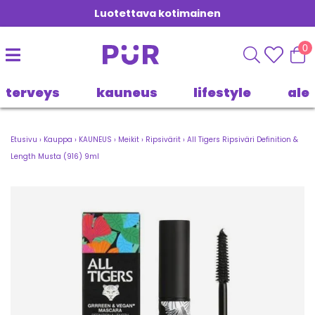
Luotettava kotimainen
0
terveys
kauneus
lifestyle
ale
Etusivu
›
Kauppa
›
KAUNEUS
›
Meikit
›
Ripsivärit
›
All Tigers Ripsiväri Definition &
Length Musta (916) 9ml