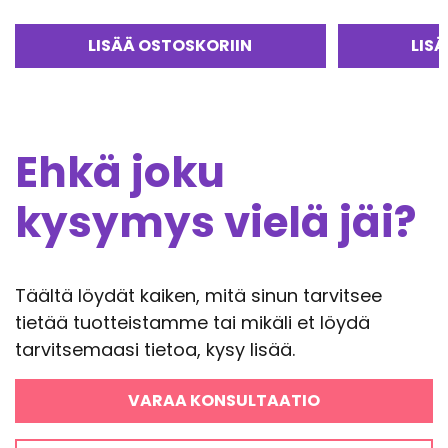
oli:
on:
26,50€.
18,55€.
LISÄÄ OSTOSKORIIN
LIS
Ehkä joku
kysymys vielä jäi?
Täältä löydät kaiken, mitä sinun tarvitsee
tietää tuotteistamme tai mikäli et löydä
tarvitsemaasi tietoa, kysy lisää.
VARAA KONSULTAATIO