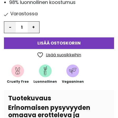
98% luonnollinen koostumus
Varastossa
Määrä
LISÄÄ OSTOSKORIIN
Lisää suosikkeihin
Cruelty Free
Luonnollinen
Vegaaninen
Tuotekuvaus
Erinomaisen pysyvyyden
omaava erotteleva ja