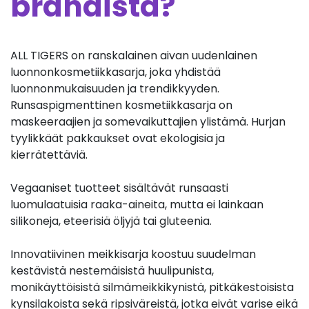
brändistä?
ALL TIGERS on ranskalainen aivan uudenlainen
luonnonkosmetiikkasarja, joka yhdistää
luonnonmukaisuuden ja trendikkyyden.
Runsaspigmenttinen kosmetiikkasarja on
maskeeraajien ja somevaikuttajien ylistämä. Hurjan
tyylikkäät pakkaukset ovat ekologisia ja
kierrätettäviä.
Vegaaniset tuotteet sisältävät runsaasti
luomulaatuisia raaka-aineita, mutta ei lainkaan
silikoneja, eteerisiä öljyjä tai gluteenia.
Innovatiivinen meikkisarja koostuu suudelman
kestävistä nestemäisistä huulipunista,
monikäyttöisistä silmämeikkikynistä, pitkäkestoisista
kynsilakoista sekä ripsiväreistä, jotka eivät varise eikä