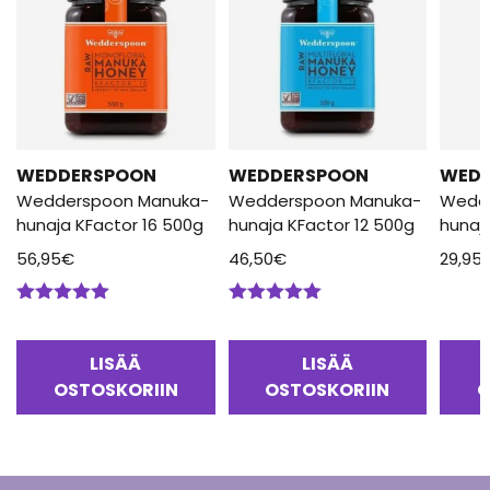
WEDDERSPOON
WEDDERSPOON
WED
Wedderspoon Manuka-
Wedderspoon Manuka-
Wedd
hunaja KFactor 16 500g
hunaja KFactor 12 500g
hunaj
56,95
€
46,50
€
29,95
Arvostelu
Arvostelu
tuotteesta:
tuotteesta:
5.00
/ 5
5.00
/ 5
LISÄÄ
LISÄÄ
OSTOSKORIIN
OSTOSKORIIN
O