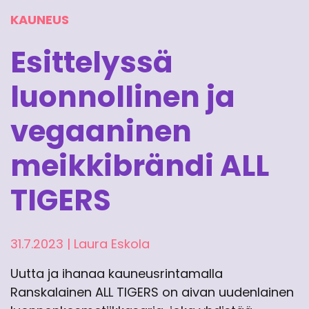
KAUNEUS
Esittelyssä
luonnollinen ja
vegaaninen
meikkibrändi ALL
TIGERS
31.7.2023
|
Laura Eskola
Uutta ja ihanaa kauneusrintamalla
Ranskalainen ALL TIGERS on aivan uudenlainen