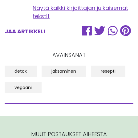
Näytä kaikki kirjoittajan julkaisemat
tekstit
JAA ARTIKKELI
AVAINSANAT
detox
jaksaminen
resepti
vegaani
MUUT POSTAUKSET AIHEESTA