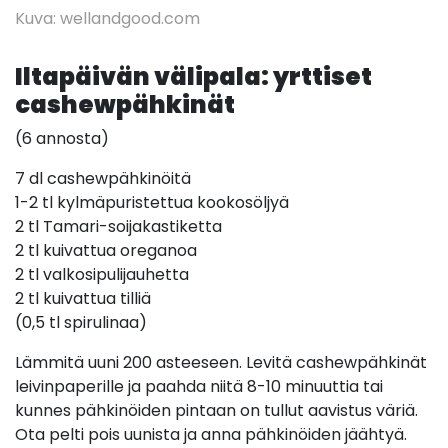
Kuva: wellandgood.com
Iltapäivän välipala: yrttiset
cashewpähkinät
(6 annosta)
7 dl cashewpähkinöitä
1-2 tl kylmäpuristettua kookosöljyä
2 tl Tamari-soijakastiketta
2 tl kuivattua oreganoa
2 tl valkosipulijauhetta
2 tl kuivattua tilliä
(0,5 tl spirulinaa)
Lämmitä uuni 200 asteeseen. Levitä cashewpähkinät
leivinpaperille ja paahda niitä 8-10 minuuttia tai
kunnes pähkinöiden pintaan on tullut aavistus väriä.
Ota pelti pois uunista ja anna pähkinöiden jäähtyä.