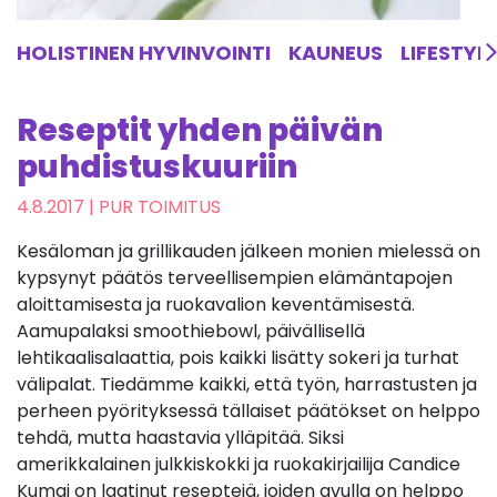
HOLISTINEN HYVINVOINTI
KAUNEUS
LIFESTYL
Reseptit yhden päivän
puhdistuskuuriin
4.8.2017
| PUR TOIMITUS
Kesäloman ja grillikauden jälkeen monien mielessä on
kypsynyt päätös terveellisempien elämäntapojen
aloittamisesta ja ruokavalion keventämisestä.
Aamupalaksi smoothiebowl, päivällisellä
lehtikaalisalaattia, pois kaikki lisätty sokeri ja turhat
välipalat. Tiedämme kaikki, että työn, harrastusten ja
perheen pyörityksessä tällaiset päätökset on helppo
tehdä, mutta haastavia ylläpitää. Siksi
amerikkalainen julkkiskokki ja ruokakirjailija Candice
Kumai on laatinut reseptejä, joiden avulla on helppo