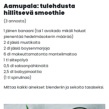
Aamupala: tulehdusta
hillitsevä smoothie
(3 annosta)
1 jäinen banaani (tai 1 avokado mikäli haluat
pienentää hedelmäsokerin määrää)
2 d jäisiä mustikoita
2 dl jäisiä boysenmarjoja
6 dl makeuttamatonta mantelimaitoa
1 tl siitepölyä
0,5 dl saksanpähkinöitä
2,5 dl babypinaattia
(1 tl spirulinaa)
Mittaa kaikki ainekset blenderiin ja sekoita tasaiseksi.