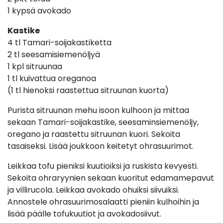
1 kypsä avokado
Kastike
4 tl Tamari-soijakastiketta
2 tl seesamisiemenöljyä
1 kpl sitruunaa
1 tl kuivattua oreganoa
(1 tl hienoksi raastettua sitruunan kuorta)
Purista sitruunan mehu isoon kulhoon ja mittaa
sekaan Tamari-soijakastike, seesaminsiemenöljy,
oregano ja raastettu sitruunan kuori. Sekoita
tasaiseksi. Lisää joukkoon keitetyt ohrasuurimot.
Leikkaa tofu pieniksi kuutioiksi ja ruskista kevyesti.
Sekoita ohraryynien sekaan kuoritut edamamepavut
ja villirucola. Leikkaa avokado ohuiksi siivuiksi.
Annostele ohrasuurimosalaatti pieniin kulhoihin ja
lisää päälle tofukuutiot ja avokadosiivut.