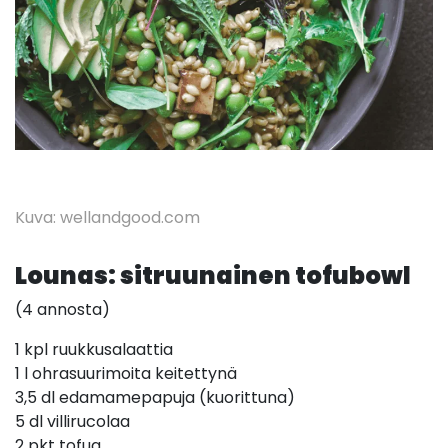
Kuva: wellandgood.com
Lounas: sitruunainen tofubowl
(4 annosta)
1 kpl ruukkusalaattia
1 l ohrasuurimoita keitettynä
3,5 dl edamamepapuja (kuorittuna)
5 dl villirucolaa
2 pkt tofua