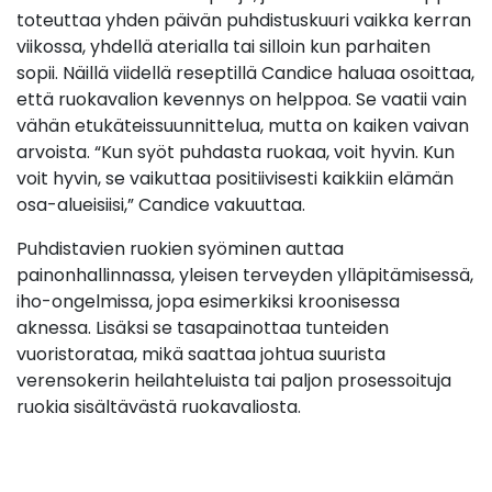
toteuttaa yhden päivän puhdistuskuuri vaikka kerran
viikossa, yhdellä aterialla tai silloin kun parhaiten
sopii. Näillä viidellä reseptillä Candice haluaa osoittaa,
että ruokavalion kevennys on helppoa. Se vaatii vain
vähän etukäteissuunnittelua, mutta on kaiken vaivan
arvoista. “Kun syöt puhdasta ruokaa, voit hyvin. Kun
voit hyvin, se vaikuttaa positiivisesti kaikkiin elämän
osa-alueisiisi,” Candice vakuuttaa.
Puhdistavien ruokien syöminen auttaa
painonhallinnassa, yleisen terveyden ylläpitämisessä,
iho-ongelmissa, jopa esimerkiksi kroonisessa
aknessa. Lisäksi se tasapainottaa tunteiden
vuoristorataa, mikä saattaa johtua suurista
verensokerin heilahteluista tai paljon prosessoituja
ruokia sisältävästä ruokavaliosta.