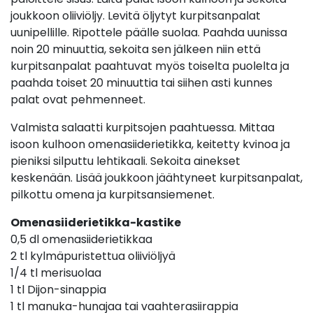
joukkoon oliiviöljy. Levitä öljytyt kurpitsanpalat
uunipellille. Ripottele päälle suolaa. Paahda uunissa
noin 20 minuuttia, sekoita sen jälkeen niin että
kurpitsanpalat paahtuvat myös toiselta puolelta ja
paahda toiset 20 minuuttia tai siihen asti kunnes
palat ovat pehmenneet.
Valmista salaatti kurpitsojen paahtuessa. Mittaa
isoon kulhoon omenasiiderietikka, keitetty kvinoa ja
pieniksi silputtu lehtikaali. Sekoita ainekset
keskenään. Lisää joukkoon jäähtyneet kurpitsanpalat,
pilkottu omena ja kurpitsansiemenet.
Omenasiiderietikka-kastike
0,5 dl omenasiiderietikkaa
2 tl kylmäpuristettua oliiviöljyä
1/4 tl merisuolaa
1 tl Dijon-sinappia
1 tl manuka-hunajaa tai vaahterasiirappia