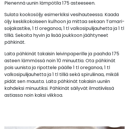
Pienennä uunin lämpötila 175 asteeseen.
Sulata kookosöljy esimerkiksi vesihauteessa. Kaada
öljy keskikokoiseen kulhoon ja mittaa sekaan Tamari-
soijakastike, 1 tl oreganoa, 1 tl valkosipulijauhetta ja 1 tl
tilliä. Sekoita hyvin ja lisää joukkoon jäähtyneet
pähkinät.
Laita pähkinät takaisin leivinpaperille ja paahda 175
asteen lämmössä noin 10 minuuttia. Ota pähkinät
pois uunista ja ripottele päälle 1 tl oreganoa, 1 tl
valkosipulijauhetta ja 1 tl tilliä sekä spiruliinaa, mikäli
pidät sen mausta. Laita pähkinät takaisin uuniin
kahdeksi minuutiksi. Pähkinät säilyvät ilmatiiviissä
astiassa noin kaksi viikkoa.