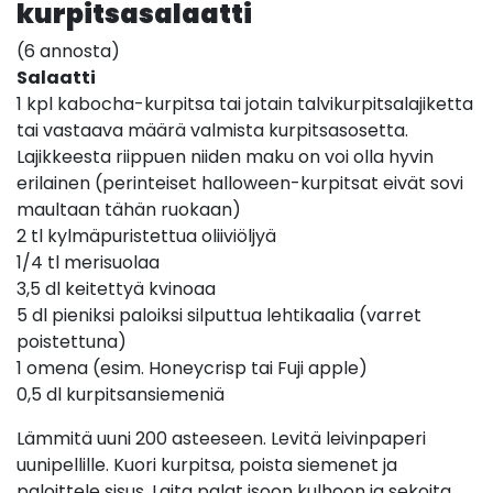
kurpitsasalaatti
(6 annosta)
Salaatti
1 kpl kabocha-kurpitsa tai jotain talvikurpitsalajiketta
tai vastaava määrä valmista kurpitsasosetta.
Lajikkeesta riippuen niiden maku on voi olla hyvin
erilainen (perinteiset halloween-kurpitsat eivät sovi
maultaan tähän ruokaan)
2 tl kylmäpuristettua oliiviöljyä
1/4 tl merisuolaa
3,5 dl keitettyä kvinoaa
5 dl pieniksi paloiksi silputtua lehtikaalia (varret
poistettuna)
1 omena (esim. Honeycrisp tai Fuji apple)
0,5 dl kurpitsansiemeniä
Lämmitä uuni 200 asteeseen. Levitä leivinpaperi
uunipellille. Kuori kurpitsa, poista siemenet ja
paloittele sisus. Laita palat isoon kulhoon ja sekoita