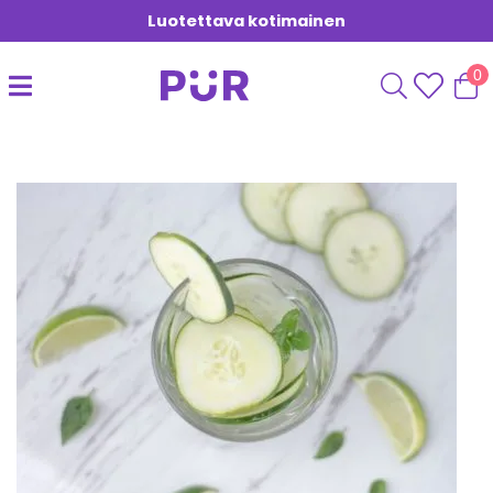
Luotettava kotimainen
0