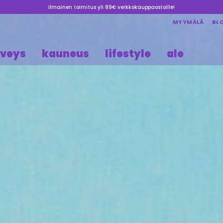
Ilmainen toimitus yli 89€ verkkokauppaostoille!
MYYMÄLÄ
BL
rveys
kauneus
lifestyle
ale