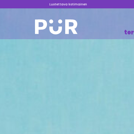
Luotettava kotimainen
te