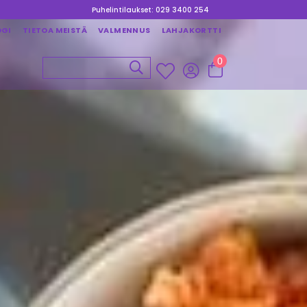
Puhelintilaukset: 029 3400 254
OGI
TIETOA MEISTÄ
VALMENNUS
LAHJAKORTTI
0