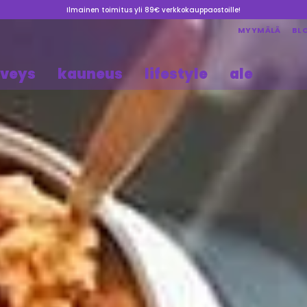
Ilmainen toimitus yli 89€ verkkokauppaostoille!
MYYMÄLÄ
BL
rveys
kauneus
lifestyle
ale