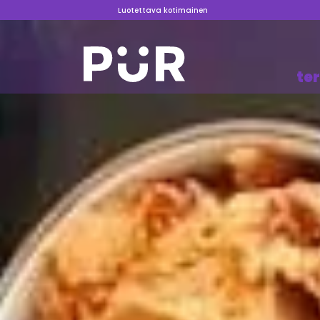
Luotettava kotimainen
te