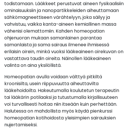
todistamaan. Lääkkeet perustuvat aineen fysikaalisiin
ominaisuuksiin ja nanopartikkeleiden aiheuttamaan
sähkömagneettiseen värähtelyyn, joka säilyy ja
vahvistuu, vaikka kanta-aineen kemiallinen massa
vähenisi olemattomiin. Kahden homeopatian
ohjenuoran mukaan samanlainen parantaa
samanlaista ja sama sairaus ilmenee ihmisessä
erilaisin oirein, minkä vuoksi lääkeaineen oirekuvan on
vastattava taudin oireita. Näinollen lääkeaineen
valinta on aina yksilöllistä.
Homeopatian avulla voidaan välttyä pitkiltä
kroonisilta, usein riippuvuutta aiheuttavilta
lääkehoidoilta. Hakeutumalla koulutetun terapeutin
tai lääkärin potilaaksi ja tutustumalla kirjallisuuteen
voi turvallisesti hoitaa niin itseään kuin perhettään.
Halutessa on mahdollista myös käydä pienkurssi
homeopatian kotihoidosta yleisimpien sairauksien
nujertamiseksi.