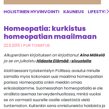
HOLISTINEN HYVINVOINTI
KAUNEUS
LIFESTYL
Homeopatia: kurkistus
homeopatian maailmaan
22.9.2015
| PUR TOIMITUS
Alkuperäisen kirjoituksen on kirjoittanut
Aino Mäkelä
ja se on julkaistu
Hidasta Elämää -sivustolla
.
Aloittaessani työskentelyn PURissa, avautui minulle
samalla myös kokonaan uusi maailma homeopatian
parissa. Homeopatia onkin meidän omaa
erikoisalaamme. Suomessahan homeopatialla ei ole
virallista asemaa terveydenhuollossa, minkä vuoksi
se on varmasti suurelle osalle väestöstä vielä
tuntematon. Kuitenkin sana onnistuneista hoidoista ja