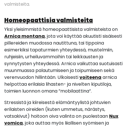
valmisteita.
Homeopaattisia valmisteita
Yksi yleisimmistä homeopaattisista valmisteista on
Arnica montana
, jota voi käyttää akuutisti sisäisesti
pillereiden muodossa nautittuna, tai tippoina
esimerkiksi tapaturmien yhteydessä, mustelmiin,
ruhjeisiin, urheiluvammoihin tai leikkausten ja
synnytysten yhteydessä. Arnica vaikuttaa suotuisasti
muunmuassa palautumiseen ja toipumiseen sekä
verenvuodon hillintään. Ulkoisesti
voiteena
arnica
helpottaa erilaisia lihasten- ja nivelten kiputiloja,
toimien luonnon omana ”mobilaattina”.
Stressistä ja kiireisestä elämäntyylistä johtuvien
erilaisten oireiden (kuten ummetus, närästys,
vatsakivut) hoitoon oiva valinta on puolestaan
Nux
vomica
, joka auttaa myös liiallisen syömisen ja