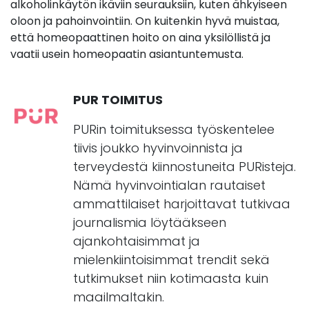
alkoholinkäytön ikäviin seurauksiin, kuten ähkyiseen
oloon ja pahoinvointiin. On kuitenkin hyvä muistaa,
että homeopaattinen hoito on aina yksilöllistä ja
vaatii usein homeopaatin asiantuntemusta.
PUR TOIMITUS
PURin toimituksessa työskentelee
tiivis joukko hyvinvoinnista ja
terveydestä kiinnostuneita PURisteja.
Nämä hyvinvointialan rautaiset
ammattilaiset harjoittavat tutkivaa
journalismia löytääkseen
ajankohtaisimmat ja
mielenkiintoisimmat trendit sekä
tutkimukset niin kotimaasta kuin
maailmaltakin.