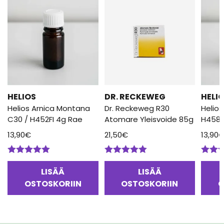
HELIOS
DR. RECKEWEG
HELI
Helios Arnica Montana
Dr. Reckeweg R30
Helio
C30 / H452FI 4g Rae
Atomare Yleisvoide 85g
H458F
13,90
€
21,50
€
13,90
Arvostelu
Arvostelu
Arvos
tuotteesta:
tuotteesta:
tuotte
LISÄÄ
LISÄÄ
5.00
/ 5
5.00
/ 5
5.00
/
OSTOSKORIIN
OSTOSKORIIN
O