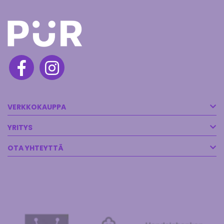
VERKKOKAUPPA
YRITYS
OTA YHTEYTTÄ