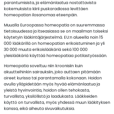
parantumisista, ja elämänlaatua nostattavista
kokemuksista kiirii puskaradiossa levittäen
homeopatian ilosanomaa eteenpäin.
Muualla Euroopassa homeopatia on suuremmassa
tietoisuudessa ja itseasiassa se on maailman toiseksi
käytetyin lääkintäjärjestelmä. EU:n alueella noin 15
000 lääkärillä on homeopatian erikoistuminen ja yli
30 000 muuta erikoislääkäriä sekä 100 000
yleislääkäriä käyttää homeopatiaa potilastyössään.
Homeopatia soveltuu niin kroonisiin kuin
akuutteihinkin sairauksiin, joko auttaen pitämään
oireet kurissa tai parantamalla kokonaan. Hoidon
avulla ylläpidetään myös hyvää elämänlaatua ja
yleistä hyvinvointia, hoidon ollen tehokasta,
turvallista, yksilöllistä ja laadukasta. Lääkkeiden
käyttö on turvallista, myös yhdessä muun lääkityksen
kanssa, eikä aiheuta sivuvaikutuksia.