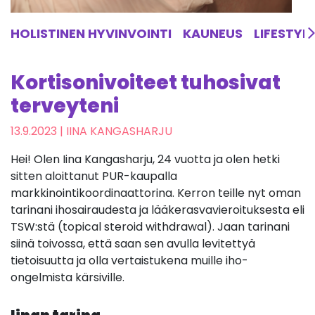
HOLISTINEN HYVINVOINTI
KAUNEUS
LIFESTYL
Kortisonivoiteet tuhosivat
terveyteni
13.9.2023
| IINA KANGASHARJU
Hei! Olen Iina Kangasharju, 24 vuotta ja olen hetki
sitten aloittanut PUR-kaupalla
markkinointikoordinaattorina. Kerron teille nyt oman
tarinani ihosairaudesta ja lääkerasvavieroituksesta eli
TSW:stä (topical steroid withdrawal). Jaan tarinani
siinä toivossa, että saan sen avulla levitettyä
tietoisuutta ja olla vertaistukena muille iho-
ongelmista kärsiville.