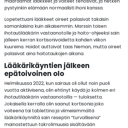
määräämät lääkkeet ja voiteet tehosivat, ja hetken
pystyinkin elämään normaalisti ihoni kanssa.
Lopetettuani lääkkeet oireet palasivat takaisin
samanlaisina kuin aikaisemmin. Marssin toisen
ihotautilääkärin vastaanotolle ja hoito-ohjeeksi sain
jälleen kerran kortisonivoidetta kahden viikon
kuureina. Hoidot auttoivat taas hieman, mutta oireet
palasivat aina hoitotaukojen aikana.
Lääkärikäyntien jälkeen
epätoivoinen olo
Helmikuussa 2022, kun sairaus oli ollut noin puoli
vuotta aktiivisena, olin ehtinyt käydä jo kolmen eri
ihotautilääkärin vastaanotoilla — tuloksetta.
Jokaisella kerralla olin saanut kortisonia joko
voiteena tai tablettina ja viimeisimmältä
lääkärikäynniltä sain reseptin ”turvallisena”
mainostettuun takrolimuusia sisältävään