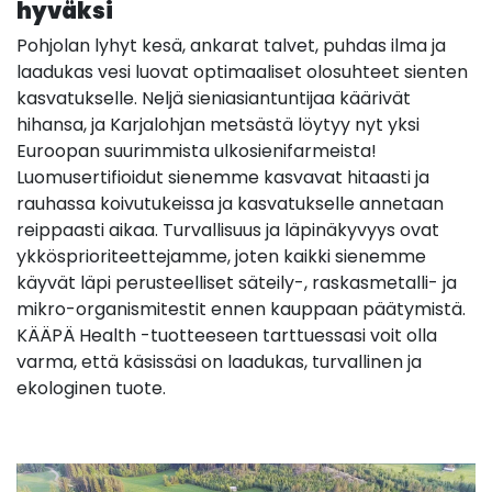
hyväksi
Pohjolan lyhyt kesä, ankarat talvet, puhdas ilma ja
laadukas vesi luovat optimaaliset olosuhteet sienten
kasvatukselle. Neljä sieniasiantuntijaa käärivät
hihansa, ja Karjalohjan metsästä löytyy nyt yksi
Euroopan suurimmista ulkosienifarmeista!
Luomusertifioidut sienemme kasvavat hitaasti ja
rauhassa koivutukeissa ja kasvatukselle annetaan
reippaasti aikaa. Turvallisuus ja läpinäkyvyys ovat
ykkösprioriteettejamme, joten kaikki sienemme
käyvät läpi perusteelliset säteily-, raskasmetalli- ja
mikro-organismitestit ennen kauppaan päätymistä.
KÄÄPÄ Health -tuotteeseen tarttuessasi voit olla
varma, että käsissäsi on laadukas, turvallinen ja
ekologinen tuote.