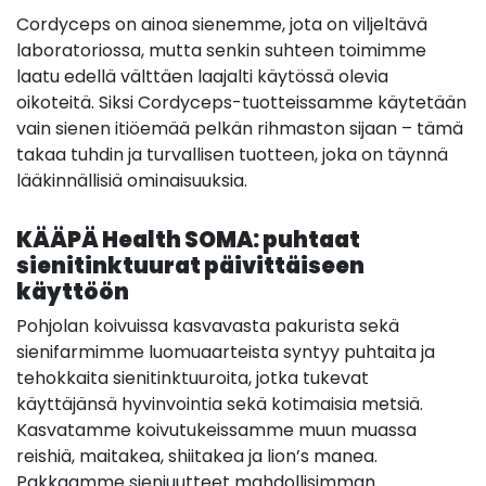
Cordyceps on ainoa sienemme, jota on viljeltävä
laboratoriossa, mutta senkin suhteen toimimme
laatu edellä välttäen laajalti käytössä olevia
oikoteitä. Siksi Cordyceps-tuotteissamme käytetään
vain sienen itiöemää pelkän rihmaston sijaan – tämä
takaa tuhdin ja turvallisen tuotteen, joka on täynnä
lääkinnällisiä ominaisuuksia.
KÄÄPÄ Health SOMA: puhtaat
sienitinktuurat päivittäiseen
käyttöön
Pohjolan koivuissa kasvavasta pakurista sekä
sienifarmimme luomuaarteista syntyy puhtaita ja
tehokkaita sienitinktuuroita, jotka tukevat
käyttäjänsä hyvinvointia sekä kotimaisia metsiä.
Kasvatamme koivutukeissamme muun muassa
reishiä, maitakea, shiitakea ja lion’s manea.
Pakkaamme sieniuutteet mahdollisimman