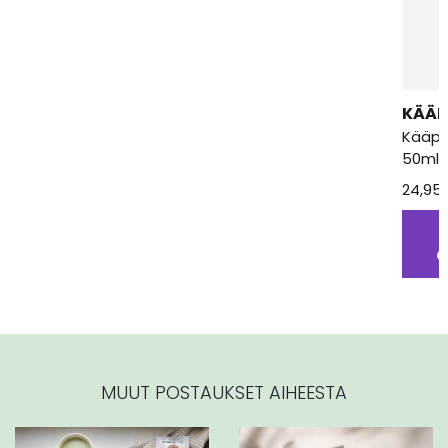
KÄÄP
Kääpä 
50ml
24,95
O
MUUT POSTAUKSET AIHEESTA