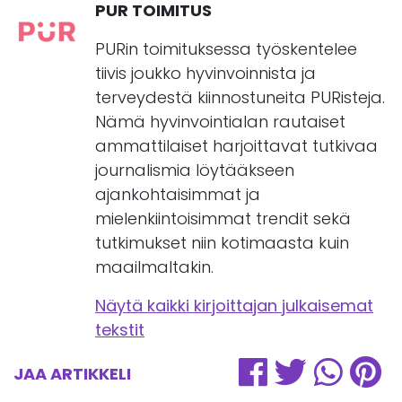
PUR TOIMITUS
PURin toimituksessa työskentelee
tiivis joukko hyvinvoinnista ja
terveydestä kiinnostuneita PURisteja.
Nämä hyvinvointialan rautaiset
ammattilaiset harjoittavat tutkivaa
journalismia löytääkseen
ajankohtaisimmat ja
mielenkiintoisimmat trendit sekä
tutkimukset niin kotimaasta kuin
maailmaltakin.
Näytä kaikki kirjoittajan julkaisemat
tekstit
JAA ARTIKKELI