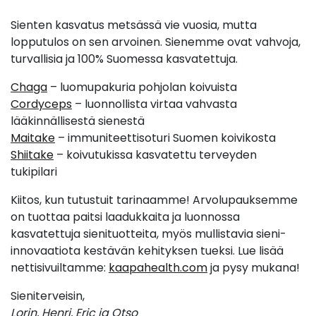
Sienten kasvatus metsässä vie vuosia, mutta
lopputulos on sen arvoinen. Sienemme ovat vahvoja,
turvallisia ja 100% Suomessa kasvatettuja.
Chaga
– luomupakuria pohjolan koivuista
Cordyceps
– luonnollista virtaa vahvasta
lääkinnällisestä sienestä
Maitake
– immuniteettisoturi Suomen koivikosta
Shiitake
– koivutukissa kasvatettu terveyden
tukipilari
Kiitos, kun tutustuit tarinaamme! Arvolupauksemme
on tuottaa paitsi laadukkaita ja luonnossa
kasvatettuja sienituotteita, myös mullistavia sieni-
innovaatiota kestävän kehityksen tueksi. Lue lisää
nettisivuiltamme:
kaapahealth.com
ja pysy mukana!
Sieniterveisin,
Lorin, Henri, Eric ja Otso