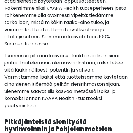
osaa sienestä käytetään lopputuotteeseen.
Rakensimme siksi KÄÄPÄ Health tuoteperheen, josta
rohkenemme olla avoimesti ylpeitä: tiedämme
tarkalleen, mistä mikäkin raaka-aine tulee, ja
voimme luottaa tuotteen turvallisuuteen ja
ekologisuuteen. Sienemme kasvatetaan 100%
Suomen luonnossa.
Luonnossa pitkään kasvanut funktionaalinen sieni
joutuu taistelemaan olemassaolostaan, mikä tekee
siitä lääkinnällisesti potentin ja vahvan.
Varmistamme lisäksi, että tuotteissamme käytetään
aina sienen itiöemää pelkän sienirihmaston sijaan.
Sienemme saavat siis kasvaa metsässä isoiksi ja
komeiksi ennen KÄÄPÄ Health -tuotteeksi
päätymistään.
Pitkäjänteistä sienityötä
hyvinvoinnin ja Pohjolan metsien