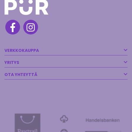
VERKKOKAUPPA
YRITYS
OTA YHTEYTTÄ