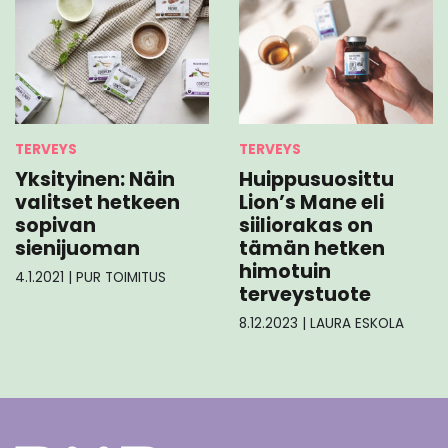
TERVEYS
TERVEYS
Yksityinen: Näin
Huippusuosittu
valitset hetkeen
Lion’s Mane eli
sopivan
siiliorakas on
sienijuoman
tämän hetken
himotuin
4.1.2021
|
PUR TOIMITUS
terveystuote
8.12.2023
|
LAURA ESKOLA