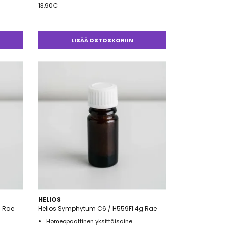
13,90
€
LISÄÄ OSTOSKORIIN
HELIOS
g Rae
Helios Symphytum C6 / H559FI 4g Rae
Homeopaattinen yksittäisaine