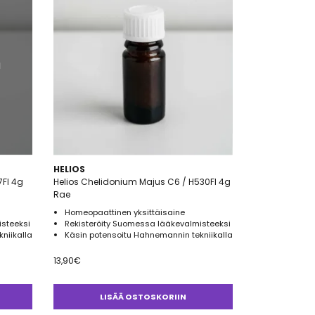
a
HELIOS
7FI 4g
Helios Chelidonium Majus C6 / H530FI 4g
Rae
Homeopaattinen yksittäisaine
isteeksi
Rekisteröity Suomessa lääkevalmisteeksi
niikalla
Käsin potensoitu Hahnemannin tekniikalla
13,90
€
LISÄÄ OSTOSKORIIN