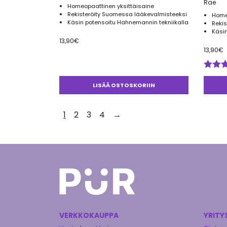
Rae
Homeopaattinen yksittäisaine
Rekisteröity Suomessa lääkevalmisteeksi
Home
Käsin potensoitu Hahnemannin tekniikalla
Reki
Käsin
13,90
€
13,90
€
Arvos
tuotte
LISÄÄ OSTOSKORIIN
4.00
/ 
1
2
3
4
→
VERKKOKAUPPA
YRITY