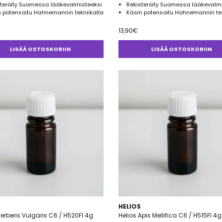
steröity Suomessa lääkevalmisteeksi
Rekisteröity Suomessa lääkevalm
 potensoitu Hahnemannin tekniikalla
Käsin potensoitu Hahnemannin tek
13,90
€
LISÄÄ OSTOSKORIIN
LISÄÄ OSTOSKORIIN
HELIOS
Berberis Vulgaris C6 / H520FI 4g
Helios Apis Mellifica C6 / H515FI 4