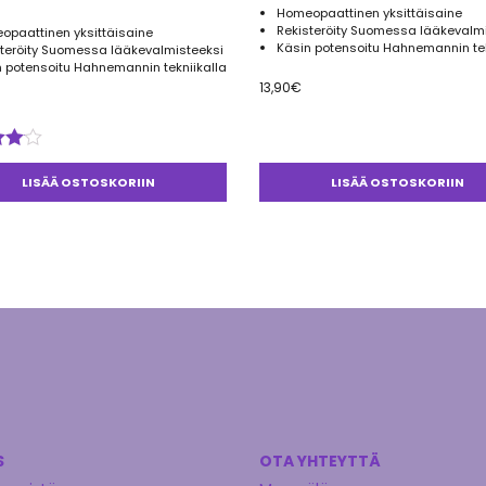
Homeopaattinen yksittäisaine
Rekisteröity Suomessa lääkevalm
opaattinen yksittäisaine
Käsin potensoitu Hahnemannin tek
steröity Suomessa lääkevalmisteeksi
 potensoitu Hahnemannin tekniikalla
13,90
€
telu
esta:
LISÄÄ OSTOSKORIIN
LISÄÄ OSTOSKORIIN
5
S
OTA YHTEYTTÄ