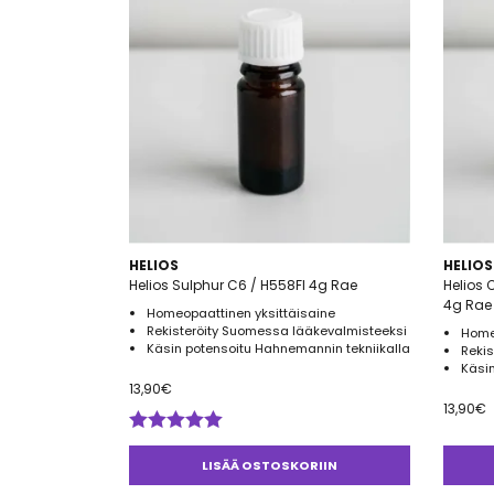
HELIOS
HELIOS
Helios Sulphur C6 / H558FI 4g Rae
Helios 
4g Rae
Homeopaattinen yksittäisaine
Rekisteröity Suomessa lääkevalmisteeksi
Home
Käsin potensoitu Hahnemannin tekniikalla
Reki
Käsin
13,90
€
13,90
€
Arvostelu
tuotteesta:
LISÄÄ OSTOSKORIIN
5.00
/ 5