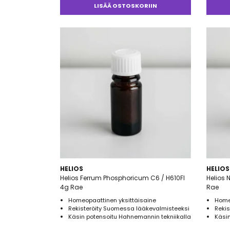
LISÄÄ OSTOSKORIIN
HELIOS
HELIOS
Helios Ferrum Phosphoricum C6 / H610FI
Helios 
4g Rae
Rae
Homeopaattinen yksittäisaine
Home
Rekisteröity Suomessa lääkevalmisteeksi
Reki
Käsin potensoitu Hahnemannin tekniikalla
Käsin