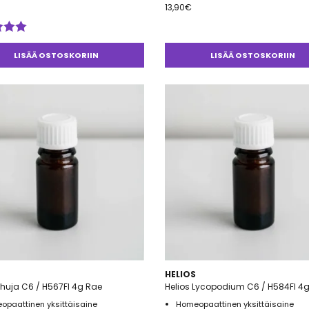
13,90
€
telu
esta:
LISÄÄ OSTOSKORIIN
LISÄÄ OSTOSKORIIN
5
HELIOS
Thuja C6 / H567FI 4g Rae
Helios Lycopodium C6 / H584FI 4
opaattinen yksittäisaine
Homeopaattinen yksittäisaine