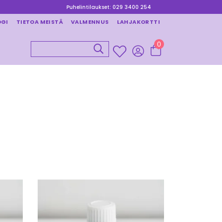
Puhelintilaukset: 029 3400 254
OGI
TIETOA MEISTÄ
VALMENNUS
LAHJAKORTTI
0