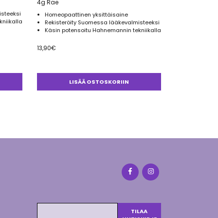
4g Rae
isteeksi
Homeopaattinen yksittäisaine
niikalla
Rekisteröity Suomessa lääkevalmisteeksi
Käsin potensoitu Hahnemannin tekniikalla
13,90
€
LISÄÄ OSTOSKORIIN