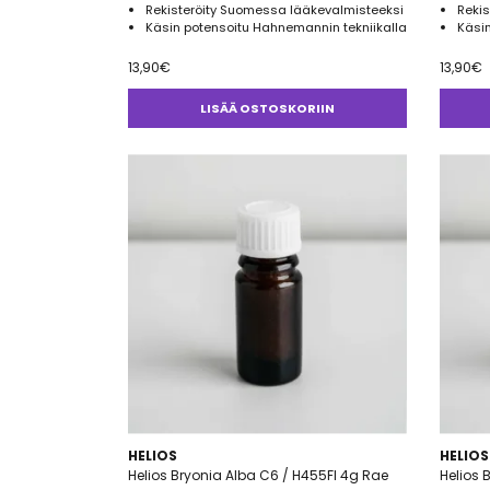
Rekisteröity Suomessa lääkevalmisteeksi
Reki
Käsin potensoitu Hahnemannin tekniikalla
Käsin
13,90
€
13,90
€
LISÄÄ OSTOSKORIIN
HELIOS
HELIOS
Helios Bryonia Alba C6 / H455FI 4g Rae
Helios 