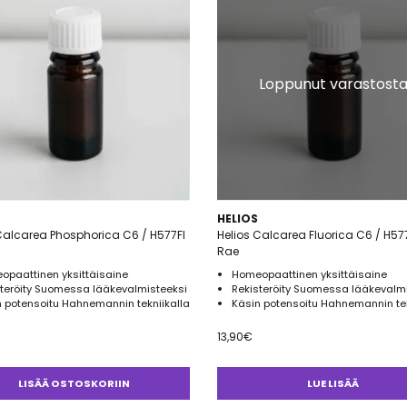
Loppunut varastost
HELIOS
Calcarea Phosphorica C6 / H577FI
Helios Calcarea Fluorica C6 / H57
Rae
opaattinen yksittäisaine
Homeopaattinen yksittäisaine
steröity Suomessa lääkevalmisteeksi
Rekisteröity Suomessa lääkevalm
 potensoitu Hahnemannin tekniikalla
Käsin potensoitu Hahnemannin tek
13,90
€
LISÄÄ OSTOSKORIIN
LUE LISÄÄ