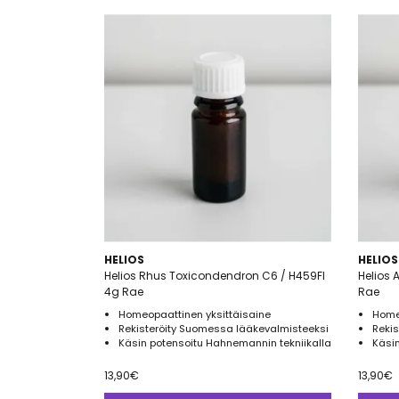
HELIOS
HELIOS
Helios Rhus Toxicondendron C6 / H459FI
Helios 
4g Rae
Rae
Homeopaattinen yksittäisaine
Home
Rekisteröity Suomessa lääkevalmisteeksi
Reki
Käsin potensoitu Hahnemannin tekniikalla
Käsin
13,90
€
13,90
€