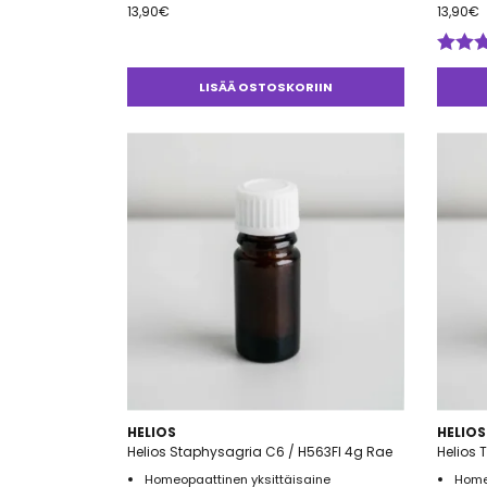
13,90
€
13,90
€
Arvos
tuotte
LISÄÄ OSTOSKORIIN
5.00
/ 
HELIOS
HELIOS
Helios Staphysagria C6 / H563FI 4g Rae
Helios 
Homeopaattinen yksittäisaine
Home