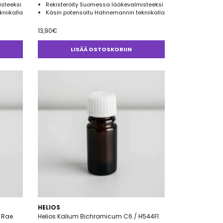
isteeksi
Rekisteröity Suomessa lääkevalmisteeksi
niikalla
Käsin potensoitu Hahnemannin tekniikalla
13,90
€
LISÄÄ OSTOSKORIIN
HELIOS
g Rae
Helios Kalium Bichromicum C6 / H544FI