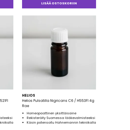
LISÄÄ OSTOSKORIIN
HELIOS
521FI
Helios Pulsatilla Nigricans C6 / H553FI 4g
Rae
Homeopaattinen yksittäisaine
isteeksi
Rekisteröity Suomessa lääkevalmisteeksi
niikalla
Käsin potensoitu Hahnemannin tekniikalla