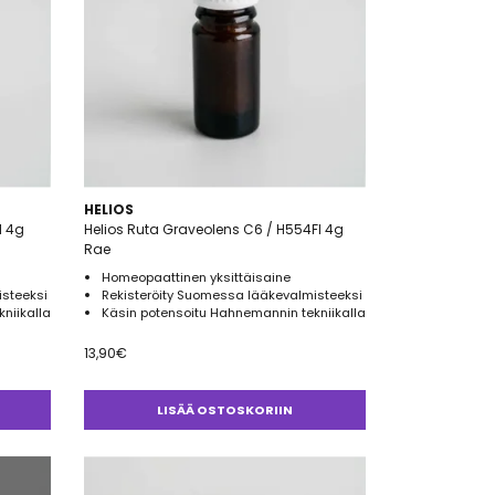
HELIOS
I 4g
Helios Ruta Graveolens C6 / H554FI 4g
Rae
Homeopaattinen yksittäisaine
isteeksi
Rekisteröity Suomessa lääkevalmisteeksi
niikalla
Käsin potensoitu Hahnemannin tekniikalla
13,90
€
LISÄÄ OSTOSKORIIN