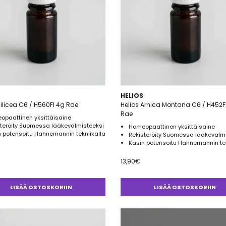
HELIOS
Silicea C6 / H560FI 4g Rae
Helios Arnica Montana C6 / H452F
Rae
opaattinen yksittäisaine
steröity Suomessa lääkevalmisteeksi
Homeopaattinen yksittäisaine
 potensoitu Hahnemannin tekniikalla
Rekisteröity Suomessa lääkevalm
Käsin potensoitu Hahnemannin tek
13,90
€
LISÄÄ OSTOSKORIIN
LISÄÄ OSTOSKORIIN