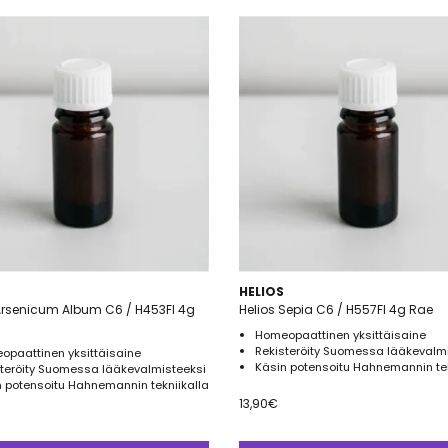
HELIOS
Arsenicum Album C6 / H453FI 4g
Helios Sepia C6 / H557FI 4g Rae
Homeopaattinen yksittäisaine
Rekisteröity Suomessa lääkevalm
opaattinen yksittäisaine
Käsin potensoitu Hahnemannin tek
steröity Suomessa lääkevalmisteeksi
 potensoitu Hahnemannin tekniikalla
13,90
€