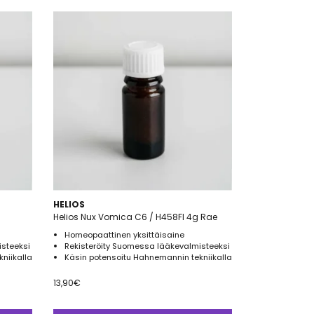
HELIOS
Helios Nux Vomica C6 / H458FI 4g Rae
Homeopaattinen yksittäisaine
isteeksi
Rekisteröity Suomessa lääkevalmisteeksi
niikalla
Käsin potensoitu Hahnemannin tekniikalla
13,90
€