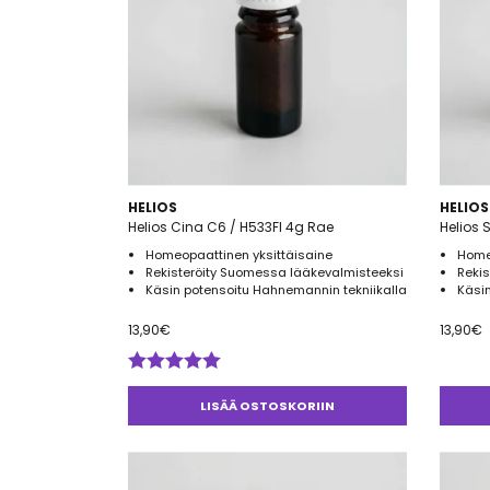
HELIOS
HELIOS
Helios Cina C6 / H533FI 4g Rae
Helios 
Homeopaattinen yksittäisaine
Home
Rekisteröity Suomessa lääkevalmisteeksi
Reki
Käsin potensoitu Hahnemannin tekniikalla
Käsin
13,90
€
13,90
€
Arvostelu
tuotteesta:
LISÄÄ OSTOSKORIIN
5.00
/ 5