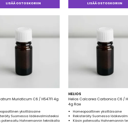
LISÄÄ OSTOSKORIIN
LISÄÄ OSTOSKORIIN
HELIOS
Natrum Muriaticum C6 / H547FI 4g
Helios Calcarea Carbonica C6 / H
4g Rae
opaattinen yksittäisaine
Homeopaattinen yksittäisaine
steröity Suomessa lääkevalmisteeksi
Rekisteröity Suomessa lääkevalm
 potensoitu Hahnemannin tekniikalla
Käsin potensoitu Hahnemannin tek