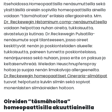
itsehoidossa.Homeopaattisilla nenäsumutteilla sekä
yksittäisillä oireisiin sopivilla homeopaattisilla aineilla
voidaan ”täsmähoitaa” erilaisia allergiaoireita. Mm.
Dr. Reckewegin Histaminum comp-nenäsumutteella
voidaan helpottaa nuhan oireita, tukkoisuutta,
aivastelua ja kutinaa. Dr.Reckewegin Pulsatilla-
nenäsumute sopii tilanteeseen, jossa oireet
keskittyvät nenän ja poskionteloiden alueelle:
tukkoisuutta, paineen tunnetta poskionteloissa,
nenänjuuressa sekä nuhaan, jossa erite on paksua ja
keltaisenvihreää. Weledan Heuschnupfenspray
hoitaa ja suojaa nenän limakalvoja allergeeneilta.
Dr.Reckewegin homeopaattiset Cineraria-silmätipat
tuovat helpotusta kuiviin silmiin sekä sopivat
monenlaisten silmäoireiden hoitoon.
Oireiden ”täsmähoitoa”
homeopaattisilla akuuttiaineilla