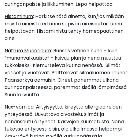
auringonpaiste ja liikkuminen. Lepo helpottaa.
Histaminum
: Harkitse tätä ainetta, kun/jos mikään
muista aineista ei tunnu sopivan oireisiisi tai tunnu
helpottavan. Histamiinista tehty homeopaattinen
aine.
Natrum Muriaticum
: Runsas vetinen nuha – kuin
”munanvalkuaista” – kuivuu pian ja nenä muuttuu
tukkoiseksi. Kiemurteleva kutina nenässä. Silmät
vetiset ja vuotavat. Polttelevat silmäluomen reunat.
Päänsärkyä aamuisin. Oireet pahemmat ulkona,
auringonpaisteessa, paremmat sisällä lämpimässä.
Suun kuivuutta.
Nux-vomica: Ärtyisyyttä, kireyttä allergiaoireiden
yhteydessä. Uuvuttava aivastelu, silmät ja
nenänseutu ärtyneet. Kasvojen kuumotusta. Nenä
tukossa erityisesti öisin, olo ulkoilmassa helpompi.
Ärsyttävä kutina syvällä kurkunpäässä ja