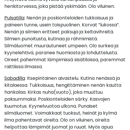
henkitorvessa, joka pistää yskimään. Olo viluinen.
Pulsatilla
: Nenän ja poskionteloiden tukkoisuus ja
paineen tunne, usein toispuolinen. Korvat ”lukossa”.
Nenän ja silmien eritteet paksuja ja keltavihreitä.
Silmien punoitusta, kutinaa ja rähmimistä.
Silmäluomet muurautuneet umpeen. Olo surkea ja
kyynelehtivä, paranee huomiosta ja lohduttelusta.
Oireet pahemmat lämpimissä sisätiloissa, paremmat
raittiissa ilmassa.
Sabadilla
: Itsepintainen aivastelu. Kutina nenässä ja
kitalaessa. Tukkoisuus, hengittäminen nenän kautta
hankalaa. Kirkas nuha(vuoto), joka muuttuu
paksummaksi. Poskionteloiden särky. Kasvojen
kuumotus. Kyynelvuotoa ulkona. Punaiset
silmäluomet. Voimakkaat tuoksut, heinät ja kylmä
ilma pahentavat oireita. Olo on viluinen, oireita
helpottaa lämpimät juomat ja ruuat. Myös apua