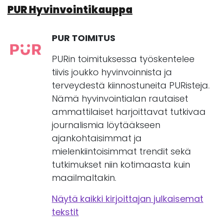
PUR Hyvinvointikauppa
PUR TOIMITUS
PURin toimituksessa työskentelee
tiivis joukko hyvinvoinnista ja
terveydestä kiinnostuneita PURisteja.
Nämä hyvinvointialan rautaiset
ammattilaiset harjoittavat tutkivaa
journalismia löytääkseen
ajankohtaisimmat ja
mielenkiintoisimmat trendit sekä
tutkimukset niin kotimaasta kuin
maailmaltakin.
Näytä kaikki kirjoittajan julkaisemat
tekstit