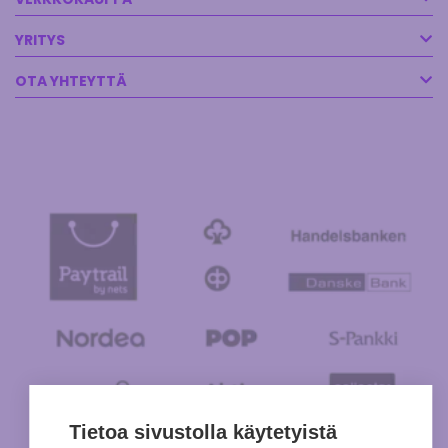
YRITYS
OTA YHTEYTTÄ
Tietoa sivustolla käytetyistä