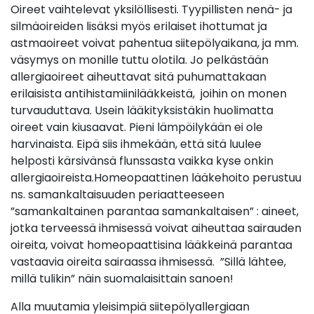
Oireet vaihtelevat yksilöllisesti. Tyypillisten nenä- ja
silmäoireiden lisäksi myös erilaiset ihottumat ja
astmaoireet voivat pahentua siitepölyaikana, ja mm.
väsymys on monille tuttu olotila. Jo pelkästään
allergiaoireet aiheuttavat sitä puhumattakaan
erilaisista antihistamiinilääkkeistä, joihin on monen
turvauduttava. Usein lääkityksistäkin huolimatta
oireet vain kiusaavat. Pieni lämpöilykään ei ole
harvinaista. Eipä siis ihmekään, että sitä luulee
helposti kärsivänsä flunssasta vaikka kyse onkin
allergiaoireista.Homeopaattinen lääkehoito perustuu
ns. samankaltaisuuden periaatteeseen
”samankaltainen parantaa samankaltaisen” : aineet,
jotka terveessä ihmisessä voivat aiheuttaa sairauden
oireita, voivat homeopaattisina lääkkeinä parantaa
vastaavia oireita sairaassa ihmisessä. ”Sillä lähtee,
millä tulikin” näin suomalaisittain sanoen!
Alla muutamia yleisimpiä siitepölyallergiaan