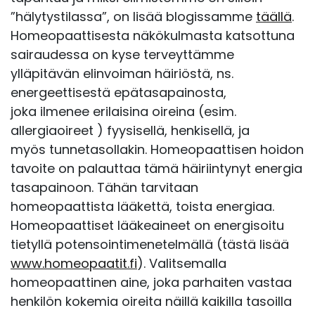
”hälytystilassa”, on lisää blogissamme
täällä
.
Homeopaattisesta näkökulmasta katsottuna
sairaudessa on kyse terveyttämme
ylläpitävän elinvoiman häiriöstä, ns.
energeettisestä epätasapainosta,
joka ilmenee erilaisina oireina (esim.
allergiaoireet ) fyysisellä, henkisellä, ja
myös tunnetasollakin. Homeopaattisen hoidon
tavoite on palauttaa tämä häiriintynyt energia
tasapainoon. Tähän tarvitaan
homeopaattista lääkettä, toista energiaa.
Homeopaattiset lääkeaineet on energisoitu
tietyllä potensointimenetelmällä (tästä lisää
www.homeopaatit.fi
). Valitsemalla
homeopaattinen aine, joka parhaiten vastaa
henkilön kokemia oireita näillä kaikilla tasoilla