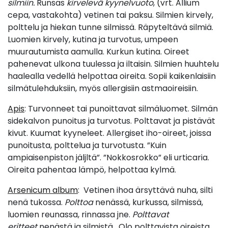
silmiin.
Runsas
kirvelevä kyynelvuoto
, (vrt. Allium
cepa, vastakohta) vetinen tai paksu. Silmien kirvely,
polttelu ja hiekan tunne silmissä. Räpyteltävä silmiä.
Luomien kirvely, kutina ja turvotus, umpeen
muurautumista aamulla. Kurkun kutina. Oireet
pahenevat ulkona tuulessa ja iltaisin. Silmien huuhtelu
haalealla vedellä helpottaa oireita. Sopii kaikenlaisiin
silmätulehduksiin, myös allergisiin astmaoireisiin.
Apis
: Turvonneet tai punoittavat silmäluomet. Silmän
sidekalvon punoitus ja turvotus. Polttavat ja pistävät
kivut. Kuumat kyyneleet. Allergiset iho-oireet, joissa
punoitusta, polttelua ja turvotusta. ”Kuin
ampiaisenpiston jäljltä”. ”Nokkosrokko” eli urticaria.
Oireita pahentaa lämpö, helpottaa kylmä.
Arsenicum album
: Vetinen ihoa ärsyttävä nuha, silti
nenä tukossa.
Polttoa
nenässä, kurkussa, silmissä,
luomien reunassa, rinnassa jne.
Polttavat
eritteet
nenästä ja silmistä. Olo polttavista oireista