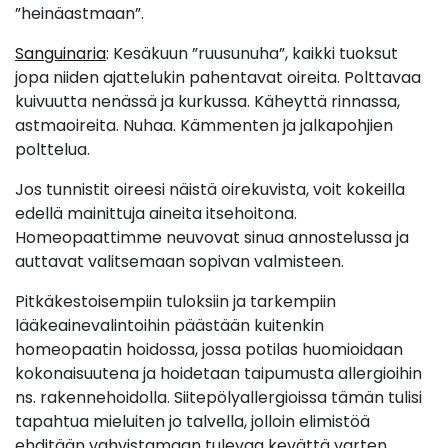
”heinäastmaan”.
Sanguinaria
: Kesäkuun ”ruusunuha”, kaikki tuoksut
jopa niiden ajattelukin pahentavat oireita. Polttavaa
kuivuutta nenässä ja kurkussa. Käheyttä rinnassa,
astmaoireita. Nuhaa. Kämmenten ja jalkapohjien
polttelua.
Jos tunnistit oireesi näistä oirekuvista, voit kokeilla
edellä mainittuja aineita itsehoitona.
Homeopaattimme neuvovat sinua annostelussa ja
auttavat valitsemaan sopivan valmisteen.
Pitkäkestoisempiin tuloksiin ja tarkempiin
lääkeainevalintoihin päästään kuitenkin
homeopaatin hoidossa, jossa potilas huomioidaan
kokonaisuutena ja hoidetaan taipumusta allergioihin
ns. rakennehoidolla. Siitepölyallergioissa tämän tulisi
tapahtua mieluiten jo talvella, jolloin elimistöä
ehditään vahvistamaan tulevaa kevättä varten.