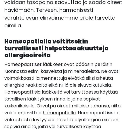
voidaan tasapaino saavuttaa ja saada oireet
häviämään. Terveen, harmonisesti
värähtelevän elinvoimamme ei ole tarvetta
oireilla.
Homeopatialla voit itsekin
turvallisesti helpottaa akuutteja
allergiaoireita
Homeopaattiset lääkkeet ovat pääosin peräisin
luonnosta esim. kasveista ja mineraaleista. Ne ovat
voimakkaasti laimennettuja eivätkä siksi aiheuta
allergisia reaktioita eikä niillä ole sivuvaikutuksia.
Homeopaattisia lääkkeitä voi tarvittaessa käyttää
tavallisen lääkityksen rinnalla ja ne sopivat
kaikenikäisille. Olivatpa oireet millaisia tahansa, niitä
voidaan lievittää
homeopatialla
. Homeopaattisista
valmisteista löytyy useita siitepölyallergian oireisiin
sopivia aineita, joita voi turvallisesti käyttää