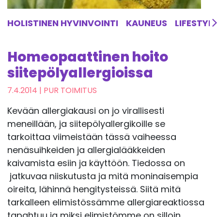
HOLISTINEN HYVINVOINTI
KAUNEUS
LIFESTYL
Homeopaattinen hoito
siitepölyallergioissa
7.4.2014
| PUR TOIMITUS
Kevään allergiakausi on jo virallisesti
meneillään, ja siitepölyallergikoille se
tarkoittaa viimeistään tässä vaiheessa
nenäsuihkeiden ja allergialääkkeiden
kaivamista esiin ja käyttöön. Tiedossa on
jatkuvaa niiskutusta ja mitä moninaisempia
oireita, lähinnä hengitysteissä. Siitä mitä
tarkalleen elimistössämme allergiareaktiossa
tapahtuu ja miksi elimistömme on silloin