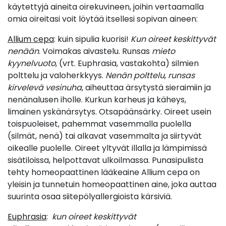
käytettyjä aineita oirekuvineen, joihin vertaamalla
omia oireitasi voit löytää itsellesi sopivan aineen:
Allium cepa
: kuin sipulia kuorisi!
Kun oireet keskittyvät
nenään
. Voimakas aivastelu. Runsas
mieto
kyynelvuoto
, (vrt. Euphrasia, vastakohta) silmien
polttelu ja valoherkkyys.
Nenän polttelu
,
runsas
kirvelevä vesinuha
, aiheuttaa ärsytystä sieraimiin ja
nenänalusen iholle. Kurkun karheus ja käheys,
limainen yskänärsytys. Otsapäänsärky. Oireet usein
toispuoleiset, pahemmat vasemmalla puolella
(silmät, nenä) tai alkavat vasemmalta ja siirtyvät
oikealle puolelle. Oireet yltyvät illalla ja lämpimissä
sisätiloissa, helpottavat ulkoilmassa. Punasipulista
tehty homeopaattinen lääkeaine Allium cepa on
yleisin ja tunnetuin homeopaattinen aine, joka auttaa
suurinta osaa siitepölyallergioista kärsiviä.
Euphrasia
:
kun oireet keskittyvät