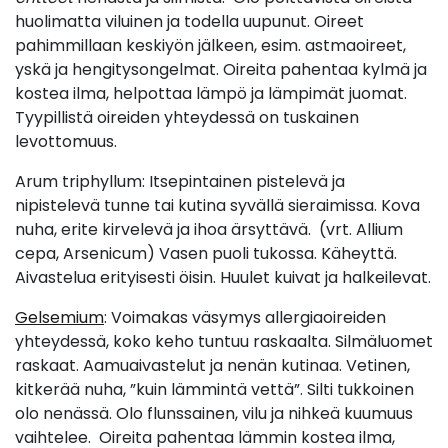
huolimatta viluinen ja todella uupunut. Oireet
pahimmillaan keskiyön jälkeen, esim. astmaoireet,
yskä ja hengitysongelmat. Oireita pahentaa kylmä ja
kostea ilma, helpottaa lämpö ja lämpimät juomat.
Tyypillistä oireiden yhteydessä on tuskainen
levottomuus.
Arum triphyllum: Itsepintainen pistelevä ja
nipistelevä tunne tai kutina syvällä sieraimissa. Kova
nuha, erite kirvelevä ja ihoa ärsyttävä. (vrt. Allium
cepa, Arsenicum) Vasen puoli tukossa. Käheyttä.
Aivastelua erityisesti öisin. Huulet kuivat ja halkeilevat.
Gelsemium
: Voimakas väsymys allergiaoireiden
yhteydessä, koko keho tuntuu raskaalta. Silmäluomet
raskaat. Aamuaivastelut ja nenän kutinaa. Vetinen,
kitkerää nuha, ”kuin lämmintä vettä”. Silti tukkoinen
olo nenässä. Olo flunssainen, vilu ja nihkeä kuumuus
vaihtelee. Oireita pahentaa lämmin kostea ilma,