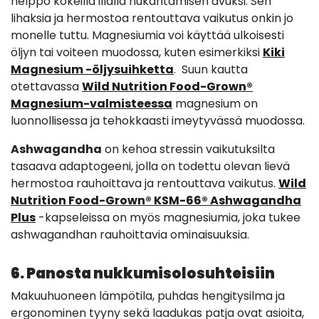
helppo kokeilla illalla nukahtamisen avuksi. Sen
lihaksia ja hermostoa rentouttava vaikutus onkin jo
monelle tuttu. Magnesiumia voi käyttää ulkoisesti
öljyn tai voiteen muodossa, kuten esimerkiksi
Kiki
Magnesium -öljysuihketta
. Suun kautta
otettavassa
Wild Nutrition Food-Grown®
Magnesium-valmisteessa
magnesium on
luonnollisessa ja tehokkaasti imeytyvässä muodossa.
Ashwagandha
on kehoa stressin vaikutuksilta
tasaava adaptogeeni, jolla on todettu olevan lievä
hermostoa rauhoittava ja rentouttava vaikutus.
Wild
Nutrition Food-Grown® KSM-66® Ashwagandha
Plus
-kapseleissa on myös magnesiumia, joka tukee
ashwagandhan rauhoittavia ominaisuuksia.
6. Panosta nukkumisolosuhteisiin
Makuuhuoneen lämpötila, puhdas hengitysilma ja
ergonominen tyyny sekä laadukas patja ovat asioita,