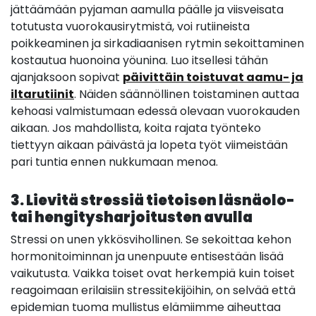
jättäämään pyjaman aamulla päälle ja viisveisata
totutusta vuorokausirytmistä, voi rutiineista
poikkeaminen ja sirkadiaanisen rytmin sekoittaminen
kostautua huonoina yöunina. Luo itsellesi tähän
ajanjaksoon sopivat
päivittäin toistuvat aamu- ja
iltarutiinit
. Näiden säännöllinen toistaminen auttaa
kehoasi valmistumaan edessä olevaan vuorokauden
aikaan. Jos mahdollista, koita rajata työnteko
tiettyyn aikaan päivästä ja lopeta työt viimeistään
pari tuntia ennen nukkumaan menoa.
3. Lievitä stressiä tietoisen läsnäolo-
tai hengitysharjoitusten avulla
Stressi on unen ykkösvihollinen. Se sekoittaa kehon
hormonitoiminnan ja unenpuute entisestään lisää
vaikutusta. Vaikka toiset ovat herkempiä kuin toiset
reagoimaan erilaisiin stressitekijöihin, on selvää että
epidemian tuoma mullistus elämiimme aiheuttaa