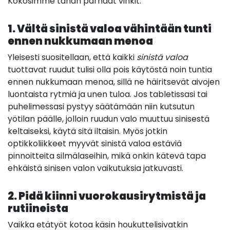
Kokosimme tähän parhaat vinkit.
1. Vältä sinistä valoa vähintään tunti
ennen nukkumaan menoa
Yleisesti suositellaan, että kaikki
sinistä valoa
tuottavat ruudut tulisi olla pois käytöstä noin tuntia
ennen nukkumaan menoa, sillä ne häiritsevät aivojen
luontaista rytmiä ja unen tuloa. Jos tabletissasi tai
puhelimessasi pystyy säätämään niin kutsutun
yötilan päälle, jolloin ruudun valo muuttuu sinisestä
keltaiseksi, käytä sitä iltaisin. Myös jotkin
optikkoliikkeet myyvät sinistä valoa estäviä
pinnoitteita silmälaseihin, mikä onkin kätevä tapa
ehkäistä sinisen valon vaikutuksia jatkuvasti.
2. Pidä kiinni vuorokausirytmistä ja
rutiineista
Vaikka etätyöt kotoa käsin houkuttelisivatkin