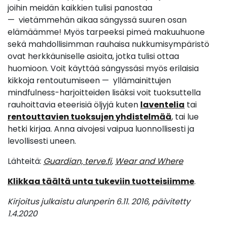
joihin meidän kaikkien tulisi panostaa
— vietämmehän aikaa sängyssä suuren osan
elämäämme! Myös tarpeeksi pimeä makuuhuone
sekä mahdollisimman rauhaisa nukkumisympäristö
ovat herkkäuniselle asioita, jotka tulisi ottaa
huomioon. Voit käyttää sängyssäsi myös erilaisia
kikkoja rentoutumiseen — yllämainittujen
mindfulness-harjoitteiden lisäksi voit tuoksuttella
rauhoittavia eteerisiä öljyjä kuten
laventelia
tai
rentouttavien tuoksujen yhdistelmää
, tai lue
hetki kirjaa. Anna aivojesi vaipua luonnollisesti ja
levollisesti uneen.
Lähteitä:
Guardian,
terve.fi
,
Wear and Where
Klikkaa täältä unta tukeviin tuotteisiimme
.
Kirjoitus julkaistu alunperin 6.11. 2016, päivitetty
1.4.2020