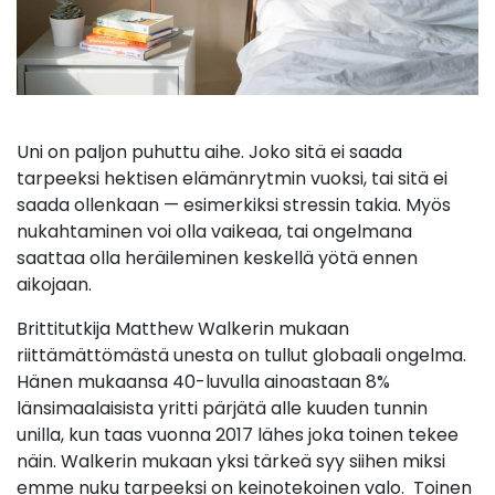
Uni on paljon puhuttu aihe. Joko sitä ei saada
tarpeeksi hektisen elämänrytmin vuoksi, tai sitä ei
saada ollenkaan — esimerkiksi stressin takia. Myös
nukahtaminen voi olla vaikeaa, tai ongelmana
saattaa olla heräileminen keskellä yötä ennen
aikojaan.
Brittitutkija Matthew Walkerin mukaan
riittämättömästä unesta on tullut globaali ongelma.
Hänen mukaansa 40-luvulla ainoastaan 8%
länsimaalaisista yritti pärjätä alle kuuden tunnin
unilla, kun taas vuonna 2017 lähes joka toinen tekee
näin. Walkerin mukaan yksi tärkeä syy siihen miksi
emme nuku tarpeeksi on keinotekoinen valo. Toinen