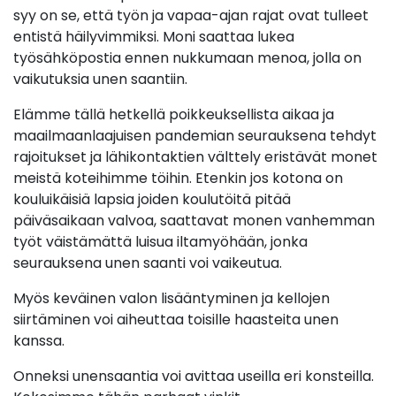
syy on se, että työn ja vapaa-ajan rajat ovat tulleet
entistä häilyvimmiksi. Moni saattaa lukea
työsähköpostia ennen nukkumaan menoa, jolla on
vaikutuksia unen saantiin.
Elämme tällä hetkellä poikkeuksellista aikaa ja
maailmaanlaajuisen pandemian seurauksena tehdyt
rajoitukset ja lähikontaktien välttely eristävät monet
meistä koteihimme töihin. Etenkin jos kotona on
kouluikäisiä lapsia joiden koulutöitä pitää
päiväsaikaan valvoa, saattavat monen vanhemman
työt väistämättä luisua iltamyöhään, jonka
seurauksena unen saanti voi vaikeutua.
Myös keväinen valon lisääntyminen ja kellojen
siirtäminen voi aiheuttaa toisille haasteita unen
kanssa.
Onneksi unensaantia voi avittaa useilla eri konsteilla.