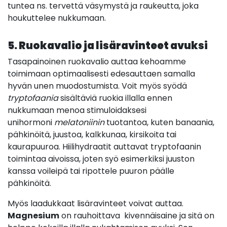
tuntea ns. tervettä väsymystä ja raukeutta, joka
houkuttelee nukkumaan.
5. Ruokavalio ja lisäravinteet avuksi
Tasapainoinen ruokavalio auttaa kehoamme
toimimaan optimaalisesti edesauttaen samalla
hyvän unen muodostumista. Voit myös syödä
tryptofaania
sisältäviä ruokia illalla ennen
nukkumaan menoa stimuloidaksesi
unihormoni
melatoniinin
tuotantoa, kuten banaania,
pähkinöitä, juustoa, kalkkunaa, kirsikoita tai
kaurapuuroa. Hiilihydraatit auttavat tryptofaanin
toimintaa aivoissa, joten syö esimerkiksi juuston
kanssa voileipä tai ripottele puuron päälle
pähkinöitä.
Myös laadukkaat lisäravinteet voivat auttaa.
Magnesium
on rauhoittava kivennäisaine ja sitä on