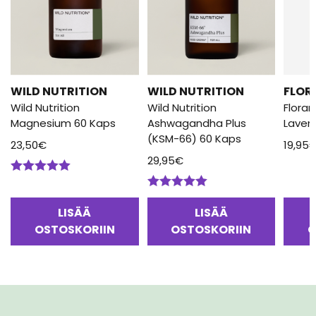
WILD NUTRITION
WILD NUTRITION
FLOR
Wild Nutrition
Wild Nutrition
Floram
Magnesium 60 Kaps
Ashwagandha Plus
Lavent
(KSM-66) 60 Kaps
23,50
€
19,95
29,95
€
Arvostelu
tuotteesta:
Arvostelu
5.00
/ 5
tuotteesta:
LISÄÄ
LISÄÄ
5.00
/ 5
OSTOSKORIIN
OSTOSKORIIN
O