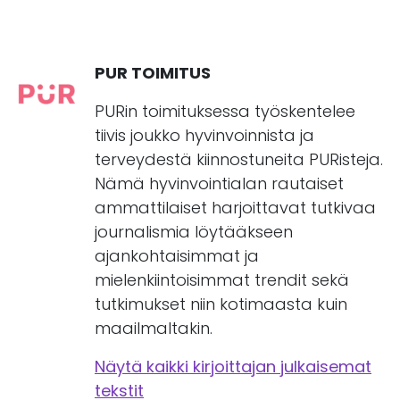
PUR TOIMITUS
PURin toimituksessa työskentelee
tiivis joukko hyvinvoinnista ja
terveydestä kiinnostuneita PURisteja.
Nämä hyvinvointialan rautaiset
ammattilaiset harjoittavat tutkivaa
journalismia löytääkseen
ajankohtaisimmat ja
mielenkiintoisimmat trendit sekä
tutkimukset niin kotimaasta kuin
maailmaltakin.
Näytä kaikki kirjoittajan julkaisemat
tekstit