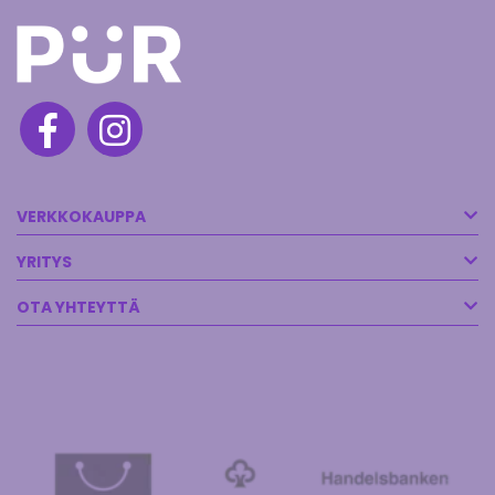
VERKKOKAUPPA
YRITYS
OTA YHTEYTTÄ