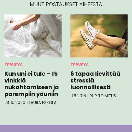
MUUT POSTAUKSET AIHEESTA
TERVEYS
TERVEYS
Kun uni ei tule – 15
6 tapaa lievittää
vinkkiä
stressiä
nukahtamiseen ja
luonnollisesti
parempiin yöuniin
11.6.2016
|
PUR TOIMITUS
24.10.2020
|
LAURA ESKOLA