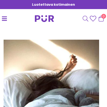
Luotettava kotimainen
0