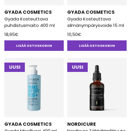
GYADA COSMETICS
GYADA COSMETICS
Gyada Kosteuttava
Gyada Kosteuttava
puhdistusmaito 400 ml
silmänympärysvoide 15 ml
18,95
€
10,50
€
LISÄÄ OSTOSKORIIN
LISÄÄ OSTOSKORIIN
UUSI
UUSI
GYADA COSMETICS
NORDICURE
Gyada Misellivesi 400 ml
Nordicure Tähkäkimikkiuute