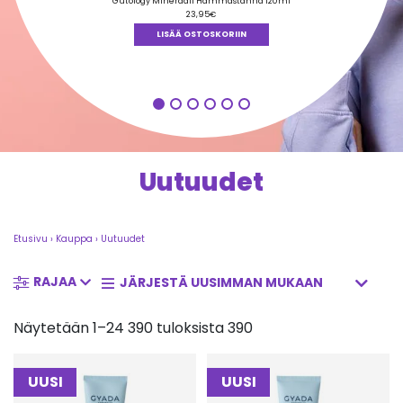
tuotteesta:
Gutology Mineraali Hammastahna 120ml
4.84
/ 5
23,95
€
LISÄÄ OSTOSKORIIN
Uutuudet
Etusivu
›
Kauppa
›
Uutuudet
RAJAA
Näytetään 1–24 390 tuloksista 390
UUSI
UUSI