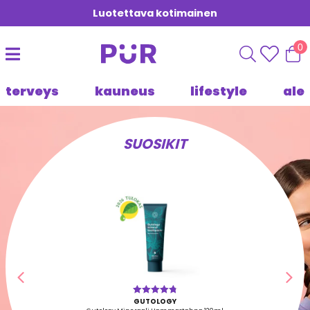
Luotettava kotimainen
0
terveys
kauneus
lifestyle
ale
SUOSIKIT
Edellinen
Seu
GUTOLOGY
Arvostelu