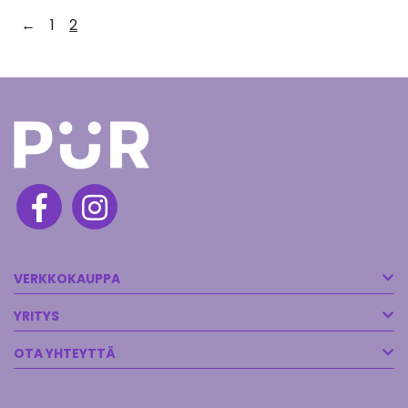
←
1
2
VERKKOKAUPPA
YRITYS
OTA YHTEYTTÄ