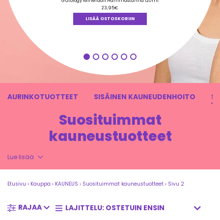
tuotteesta:
Gutology Mineraali Hammastahna 120ml
4.84
/ 5
23,95
€
LISÄÄ OSTOSKORIIN
AURINKOTUOTTEET
SISÄINEN KAUNEUDENHOITO
S
Suosituimmat
kauneustuotteet
Lue lisää
Etusivu
›
Kauppa
›
KAUNEUS
›
Suosituimmat kauneustuotteet
›
Sivu 2
RAJAA