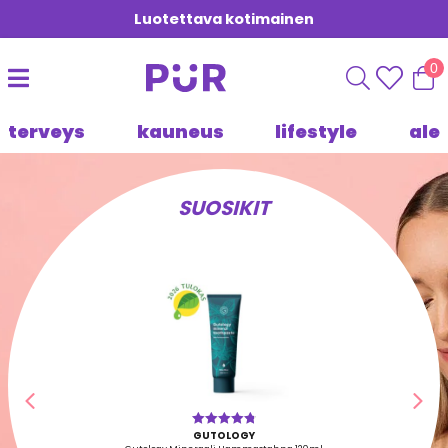
Luotettava kotimainen
0
terveys
kauneus
lifestyle
ale
SUOSIKIT
Edellinen
Seu
GUTOLOGY
Arvostelu