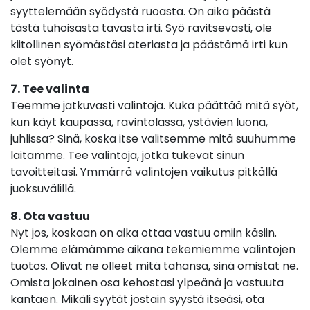
syyttelemään syödystä ruoasta. On aika päästä
tästä tuhoisasta tavasta irti. Syö ravitsevasti, ole
kiitollinen syömästäsi ateriasta ja päästämä irti kun
olet syönyt.
7. Tee valinta
Teemme jatkuvasti valintoja. Kuka päättää mitä syöt,
kun käyt kaupassa, ravintolassa, ystävien luona,
juhlissa? Sinä, koska itse valitsemme mitä suuhumme
laitamme. Tee valintoja, jotka tukevat sinun
tavoitteitasi. Ymmärrä valintojen vaikutus pitkällä
juoksuvälillä.
8. Ota vastuu
Nyt jos, koskaan on aika ottaa vastuu omiin käsiin.
Olemme elämämme aikana tekemiemme valintojen
tuotos. Olivat ne olleet mitä tahansa, sinä omistat ne.
Omista jokainen osa kehostasi ylpeänä ja vastuuta
kantaen. Mikäli syytät jostain syystä itseäsi, ota