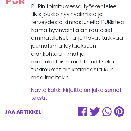
PURin toimituksessa työskentelee
tiivis joukko hyvinvoinnista ja
terveydestä kiinnostuneita PURisteja.
Nämä hyvinvointialan rautaiset
ammattilaiset harjoittavat tutkivaa
journalismia löytääkseen
ajankohtaisimmat ja
mielenkiintoisimmat trendit sekä
tutkimukset niin kotimaasta kuin
maailmaltakin.
Näytä kaikki kirjoittajan julkaisemat
tekstit
JAA ARTIKKELI