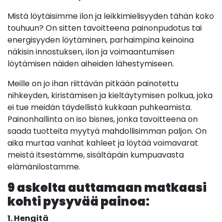
Mistä löytäisimme ilon ja leikkimielisyyden tähän koko
touhuun? On sitten tavoitteena painonpudotus tai
energisyyden löytäminen, parhaimpina keinoina
näkisin innostuksen, ilon ja voimaantumisen
löytämisen näiden aiheiden lähestymiseen.
Meille on jo ihan riittävän pitkään painotettu
nihkeyden, kiristämisen ja kieltäytymisen polkua, joka
ei tue meidän täydellistä kukkaan puhkeamista.
Painonhallinta on iso bisnes, jonka tavoitteena on
saada tuotteita myytyä mahdollisimman paljon. On
aika murtaa vanhat kahleet ja löytää voimavarat
meistä itsestämme, sisältäpäin kumpuavasta
elämänilostamme.
9 askelta auttamaan matkaasi
kohti pysyvää painoa:
1. Hengitä