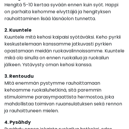
Hengitä 5-10 kertaa syvään ennen kuin syöt. Happi
on parhaita kehomme elvyttäjiä ja hengityksen
rauhoittaminen lisää läsnäolon tunnetta.
2. Kuuntele
Kuuntele mitä kehosi kaipaisi syötäväksi. Keho pyrkii
keskustelemaan kanssamme jatkuvasti pyrkien
opastamaan meidän ruokavalinnoissamme. Kuuntele
mikä olo sinulla on ennen ruokailua ja ruokailun
jälkeen. Ystävysty oman kehosi kanssa.
3. Rentoudu
Mitä enemmän pystymme rauhoittamaan
kehoamme ruokailuhetkinä, sitä paremmin
stimuloimme parasympaattista hermostoa, joka
mahdollistaa toimivan ruuansulatuksen sekä rennon
ja rauhoittuneen mielen.
4. Pysähdy