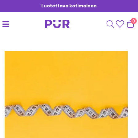
Luotettava kotimainen
0