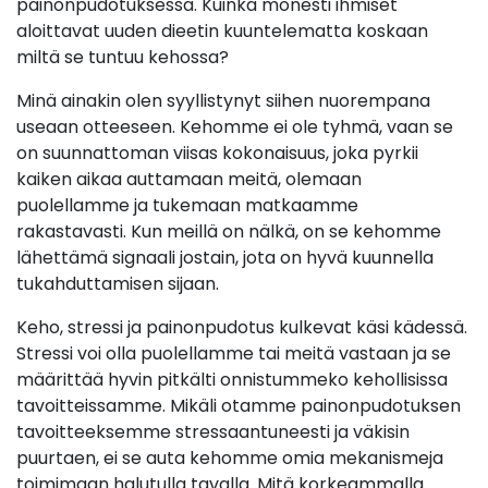
painonpudotuksessa. Kuinka monesti ihmiset
aloittavat uuden dieetin kuuntelematta koskaan
miltä se tuntuu kehossa?
Minä ainakin olen syyllistynyt siihen nuorempana
useaan otteeseen. Kehomme ei ole tyhmä, vaan se
on suunnattoman viisas kokonaisuus, joka pyrkii
kaiken aikaa auttamaan meitä, olemaan
puolellamme ja tukemaan matkaamme
rakastavasti. Kun meillä on nälkä, on se kehomme
lähettämä signaali jostain, jota on hyvä kuunnella
tukahduttamisen sijaan.
Keho, stressi ja painonpudotus kulkevat käsi kädessä.
Stressi voi olla puolellamme tai meitä vastaan ja se
määrittää hyvin pitkälti onnistummeko kehollisissa
tavoitteissamme. Mikäli otamme painonpudotuksen
tavoitteeksemme stressaantuneesti ja väkisin
puurtaen, ei se auta kehomme omia mekanismeja
toimimaan halutulla tavalla. Mitä korkeammalla