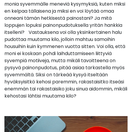
monia syvemmälle meneviä kysymyksiä, kuten miksi
en kelpaa tällaisena ja miksi en voi löytää omaa
onneani tämän hetkisestä painostani? Ja mitä
loppujen lopuksi painonpudotuksella yritän hankkia
itselleni? Vastauksena voi olla yksinkertainen halu
pudottaa muutama kilo, jolloin mahtuu samoihin
housuihin kuin kymmenen vuotta sitten. Voi olla, että
moni ei koskaan pohdi laihduttamiseen liittyviä
syvempiä motiiveja, mutta mikäli tavoitteena on
pysyvä painonpudotus, pitää asiaa tarkastella myös
syvemmältä. Siksi on tärkeää kysyä itseltään
hyväksyisitkö kehosi paremmin, rakastaisitko itseäsi
enemmän tai rakastaisiko joku sinua aidommin, mikäli
kehostasi lähtisi muutama kilo?