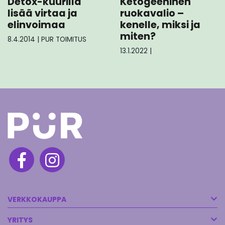
Ketogeeninen
Detox-kuurilla
ruokavalio –
lisää virtaa ja
kenelle, miksi ja
elinvoimaa
miten?
8.4.2014
|
PUR TOIMITUS
13.1.2022
|
VERKKOKAUPPA
YRITYS