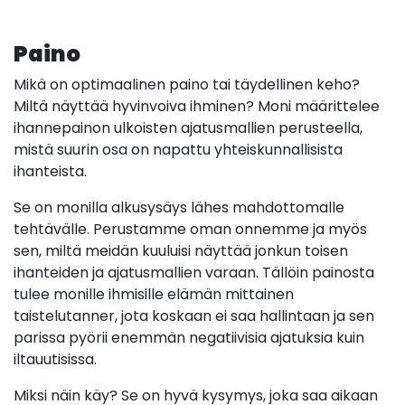
Paino
Mikä on optimaalinen paino tai täydellinen keho?
Miltä näyttää hyvinvoiva ihminen? Moni määrittelee
ihannepainon ulkoisten ajatusmallien perusteella,
mistä suurin osa on napattu yhteiskunnallisista
ihanteista.
Se on monilla alkusysäys lähes mahdottomalle
tehtävälle. Perustamme oman onnemme ja myös
sen, miltä meidän kuuluisi näyttää jonkun toisen
ihanteiden ja ajatusmallien varaan. Tällöin painosta
tulee monille ihmisille elämän mittainen
taistelutanner, jota koskaan ei saa hallintaan ja sen
parissa pyörii enemmän negatiivisia ajatuksia kuin
iltauutisissa.
Miksi näin käy? Se on hyvä kysymys, joka saa aikaan