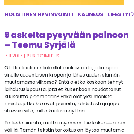
HOLISTINEN HYVINVOINTI
KAUNEUS
LIFESTYL
9 askelta pysyvään painoon
– Teemu Syrjälä
7.11.2017
| PUR TOIMITUS
Oletko koskaan kokeillut ruokavaliota, joka lupaa
sinulle uudenlaisen kropan ja lähes uuden elämän
muutamassa viikossa? Entä oletko koskaan tehnyt
laihdutuslupausta, jota et kuitenkaan noudattanut
kuukautta pidempään? Ehkä olet yksi monista
meistä, jotka kokevat paineita, ahdistusta ja jopa
stressiä siitä, miltä kuuluisi näyttää.
En tiedä sinusta, mutta myönnän itse kokeneeni niin
välillä. Tämän tekstin tarkoitus on löytää muutamia