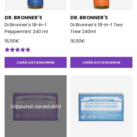
DR. BRONNER'S
DR. BRONNER'S
Dr.Bronner’s 18-In-1
Dr.Bronner’s 18-In-1 Tea
Peppermint 240 ml
Tree 240ml
16,50
€
16,50
€
Arvostelu
tuotteesta:
LISÄÄ OSTOSKORIIN
LISÄÄ OSTOSKORIIN
5.00
/ 5
Loppunut varastosta