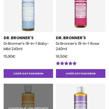
DR. BRONNER'S
DR. BRONNER'S
Dr.Bronner’s 18-In-1 Baby-
Dr.Bronner’s 18-In-1 Rose
Mild 240ml
240ml
15,90
€
16,50
€
Arvostelu
tuotteesta:
LISÄÄ OSTOSKORIIN
LISÄÄ OSTOSKORIIN
5.00
/ 5
Loppunut varastosta