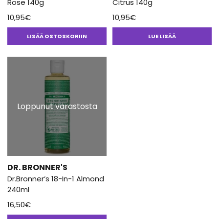
Rose 140g
Citrus 140g
10,95
€
10,95
€
LISÄÄ OSTOSKORIIN
LUE LISÄÄ
Loppunut varastosta
DR. BRONNER'S
Dr.Bronner’s 18-In-1 Almond
240ml
16,50
€