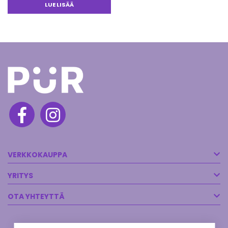
LUE LISÄÄ
VERKKOKAUPPA
YRITYS
OTA YHTEYTTÄ