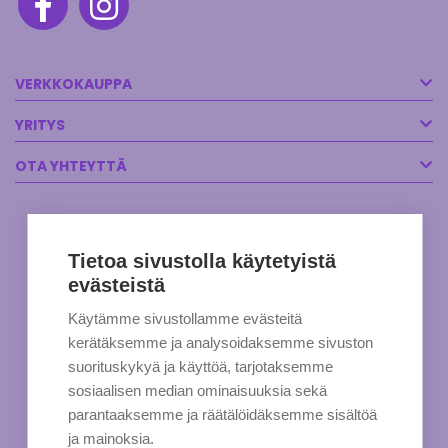
VERKKOKAUPPA
YRITYS
OTA YHTEYTTÄ
Tietoa sivustolla käytetyistä
evästeistä
Käytämme sivustollamme evästeitä
kerätäksemme ja analysoidaksemme sivuston
suorituskykyä ja käyttöä, tarjotaksemme
sosiaalisen median ominaisuuksia sekä
parantaaksemme ja räätälöidäksemme sisältöä
ja mainoksia.