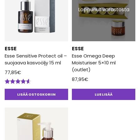
Loppunut varastosta
ESSE
ESSE
Esse Sensitive Protect oil –
Esse Omega Deep
suojaava kasvoöljy 15 ml
Moisturiser 5×10 ml
(outlet)
77,85
€
87,95
€
Arvostelu
tuotteesta:
LISÄÄ OSTOSKORIIN
LUE LISÄÄ
4.50
/ 5