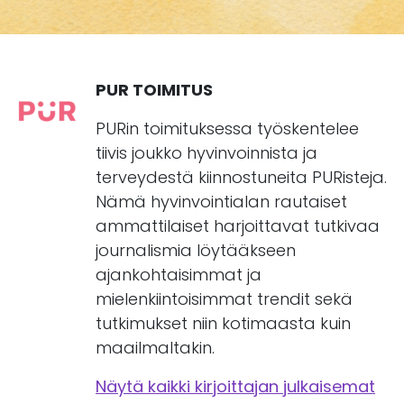
PUR TOIMITUS
PURin toimituksessa työskentelee
tiivis joukko hyvinvoinnista ja
terveydestä kiinnostuneita PURisteja.
Nämä hyvinvointialan rautaiset
ammattilaiset harjoittavat tutkivaa
journalismia löytääkseen
ajankohtaisimmat ja
mielenkiintoisimmat trendit sekä
tutkimukset niin kotimaasta kuin
maailmaltakin.
Näytä kaikki kirjoittajan julkaisemat