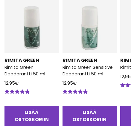
RIMITA GREEN
RIMITA GREEN
RIMI
Rimita Green
Rimita Green Sensitive
Rimit
Deodorantti 50 ml
Deodorantti 50 ml
12,95
12,95
€
12,95
€
Arvos
tuotte
Arvostelu
Arvostelu
5.00
/
tuotteesta:
tuotteesta:
4.67
/ 5
5.00
/ 5
LISÄÄ
LISÄÄ
OSTOSKORIIN
OSTOSKORIIN
O