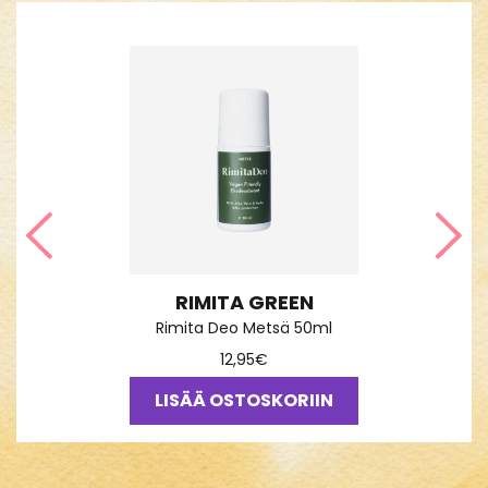
Edellinen
Seu
RIMITA GREEN
Rimita Deo Metsä 50ml
12,95
€
LISÄÄ OSTOSKORIIN