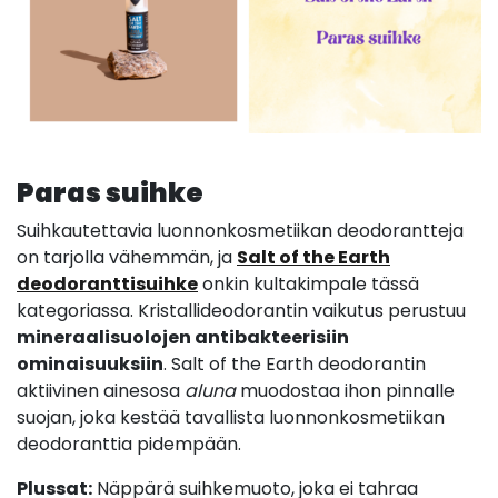
Paras suihke
Suihkautettavia luonnonkosmetiikan deodorantteja
on tarjolla vähemmän, ja
Salt of the Earth
deodoranttisuihke
onkin kultakimpale tässä
kategoriassa. Kristallideodorantin vaikutus perustuu
mineraalisuolojen antibakteerisiin
ominaisuuksiin
. Salt of the Earth deodorantin
aktiivinen ainesosa
aluna
muodostaa ihon pinnalle
suojan, joka kestää tavallista luonnonkosmetiikan
deodoranttia pidempään.
Plussat:
Näppärä suihkemuoto, joka ei tahraa