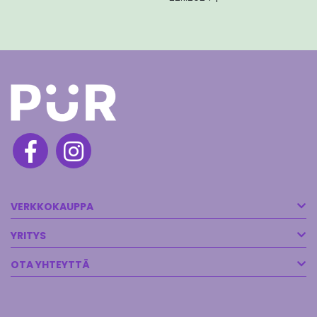
VERKKOKAUPPA
YRITYS
OTA YHTEYTTÄ