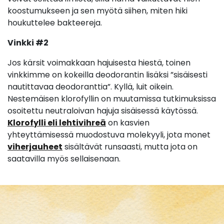
koostumukseen ja sen myötä siihen, miten hiki
houkuttelee bakteereja.
Vinkki #2
Jos kärsit voimakkaan hajuisesta hiestä, toinen
vinkkimme on kokeilla deodorantin lisäksi ”sisäisesti
nautittavaa deodoranttia”. Kyllä, luit oikein.
Nestemäisen klorofyllin on muutamissa tutkimuksissa
osoitettu neutraloivan hajuja sisäisessä käytössä.
Klorofylli eli lehtivihreä
on kasvien
yhteyttämisessä muodostuva molekyyli, jota monet
viherjauheet
sisältävät runsaasti, mutta jota on
saatavilla myös sellaisenaan.