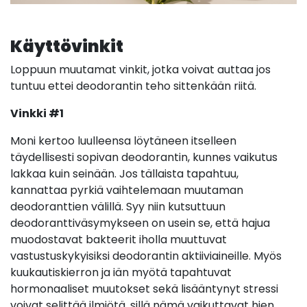
Käyttövinkit
Loppuun muutamat vinkit, jotka voivat auttaa jos
tuntuu ettei deodorantin teho sittenkään riitä.
Vinkki #1
Moni kertoo luulleensa löytäneen itselleen
täydellisesti sopivan deodorantin, kunnes vaikutus
lakkaa kuin seinään. Jos tällaista tapahtuu,
kannattaa pyrkiä vaihtelemaan muutaman
deodoranttien välillä. Syy niin kutsuttuun
deodoranttiväsymykseen on usein se, että hajua
muodostavat bakteerit iholla muuttuvat
vastustuskykyisiksi deodorantin aktiiviaineille. Myös
kuukautiskierron ja iän myötä tapahtuvat
hormonaaliset muutokset sekä lisääntynyt stressi
voivat selittää ilmiötä, sillä nämä vaikuttavat hien