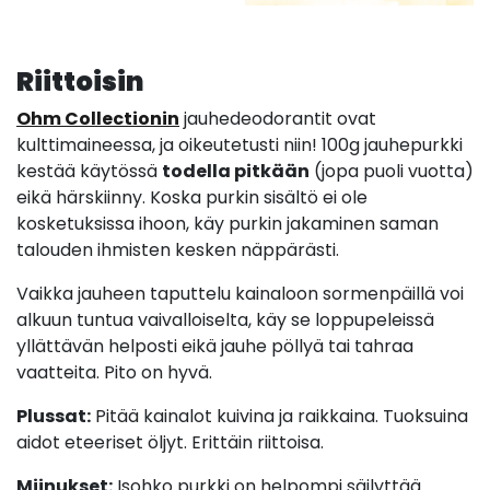
Riittoisin
Ohm Collectionin
jauhedeodorantit ovat
kulttimaineessa, ja oikeutetusti niin! 100g jauhepurkki
kestää käytössä
todella pitkään
(jopa puoli vuotta)
eikä härskiinny. Koska purkin sisältö ei ole
kosketuksissa ihoon, käy purkin jakaminen saman
talouden ihmisten kesken näppärästi.
Vaikka jauheen taputtelu kainaloon sormenpäillä voi
alkuun tuntua vaivalloiselta, käy se loppupeleissä
yllättävän helposti eikä jauhe pöllyä tai tahraa
vaatteita. Pito on hyvä.
Plussat:
Pitää kainalot kuivina ja raikkaina. Tuoksuina
aidot eteeriset öljyt. Erittäin riittoisa.
Miinukset:
Isohko purkki on helpompi säilyttää