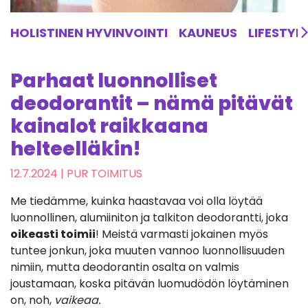
HOLISTINEN HYVINVOINTI
KAUNEUS
LIFESTYL
Parhaat luonnolliset
deodorantit – nämä pitävät
kainalot raikkaana
helteelläkin!
12.7.2024
| PUR TOIMITUS
Me tiedämme, kuinka haastavaa voi olla löytää
luonnollinen, alumiiniton ja talkiton deodorantti, joka
oikeasti toimii
! Meistä varmasti jokainen myös
tuntee jonkun, joka muuten vannoo luonnollisuuden
nimiin, mutta deodorantin osalta on valmis
joustamaan, koska pitävän luomudödön löytäminen
on, noh,
vaikeaa.