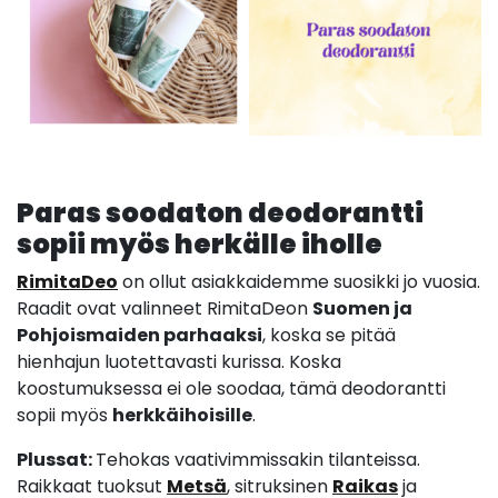
Paras soodaton deodorantti
sopii myös herkälle iholle
RimitaDeo
on ollut asiakkaidemme suosikki jo vuosia.
Raadit ovat valinneet RimitaDeon
Suomen ja
Pohjoismaiden parhaaksi
, koska se pitää
hienhajun luotettavasti kurissa. Koska
koostumuksessa ei ole soodaa, tämä deodorantti
sopii myös
herkkäihoisille
.
Plussat:
Tehokas vaativimmissakin tilanteissa.
Raikkaat tuoksut
Metsä
, sitruksinen
Raikas
ja