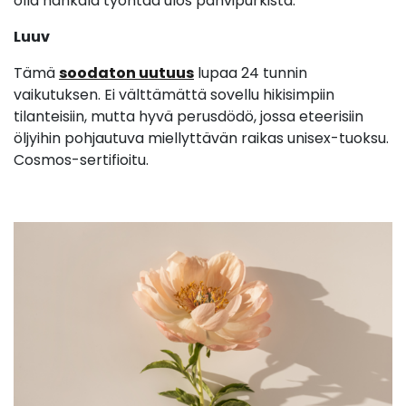
olla hankala työntää ulos pahvipurkista.
Luuv
Tämä
soodaton uutuus
lupaa 24 tunnin
vaikutuksen. Ei välttämättä sovellu hikisimpiin
tilanteisiin, mutta hyvä perusdödö, jossa eteerisiin
öljyihin pohjautuva miellyttävän raikas unisex-tuoksu.
Cosmos-sertifioitu.