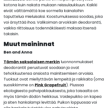
kotona kuin nakata mukaan reissulaukkuun. Kaikki
eivät välttämättä koe sormella kainaloihin
taputtelua mieluisaksi. Koostumuksessa soodaa, joka
voi ärsyttää ihoa. Valikoiman arvokkain deodorantti,
vaikka riittoisuus todennäköisesti maksaa itsensä
takaisin.
Muut maininnat
Ben and Anna
Tämän saksalaisen merkin
luonnonmukaiset
deodorantit perustuvat soodaan ja ovat
tehokkuutensa ansiosta mainitsemisen arvoisia.
Tuoksut ovat miellyttävän lempeitä ja raikkaita (oma
suosikkimme on
Pink Grapefruit
). Plussaa
ekologisesta pahvipakkauksesta, joka toisaalta on
myös tämän dödön heikkous. Voidepuikko on kapea
ja siten hankalampi levittää. Puikon loppuosaa voi