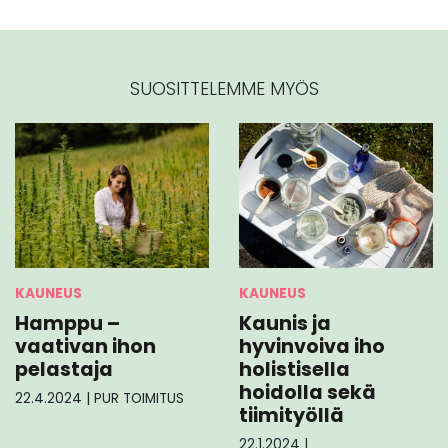
SUOSITTELEMME MYÖS
KAUNEUS
KAUNEUS
Hamppu –
Kaunis ja
vaativan ihon
hyvinvoiva iho
pelastaja
holistisella
hoidolla sekä
22.4.2024
|
PUR TOIMITUS
tiimityöllä
22.1.2024
|