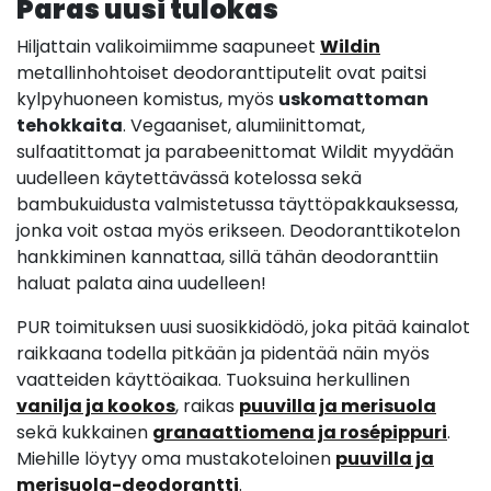
Paras uusi tulokas
Hiljattain valikoimiimme saapuneet
Wildin
metallinhohtoiset deodoranttiputelit ovat paitsi
kylpyhuoneen komistus, myös
uskomattoman
tehokkaita
. Vegaaniset, alumiinittomat,
sulfaatittomat ja parabeenittomat Wildit myydään
uudelleen käytettävässä kotelossa sekä
bambukuidusta valmistetussa täyttöpakkauksessa,
jonka voit ostaa myös erikseen. Deodoranttikotelon
hankkiminen kannattaa, sillä tähän deodoranttiin
haluat palata aina uudelleen!
PUR toimituksen uusi suosikkidödö, joka pitää kainalot
raikkaana todella pitkään ja pidentää näin myös
vaatteiden käyttöaikaa. Tuoksuina herkullinen
vanilja ja kookos
, raikas
puuvilla ja merisuola
sekä kukkainen
granaattiomena ja rosépippuri
.
Miehille löytyy oma mustakoteloinen
puuvilla ja
merisuola-deodorantti
.