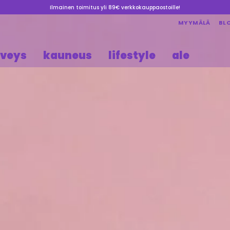
Ilmainen toimitus yli 89€ verkkokauppaostoille!
MYYMÄLÄ
BL
rveys
kauneus
lifestyle
ale