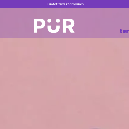
Luotettava kotimainen
te