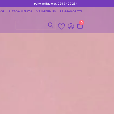
Puhelintilaukset: 029 3400 254
OGI
TIETOA MEISTÄ
VALMENNUS
LAHJAKORTTI
0