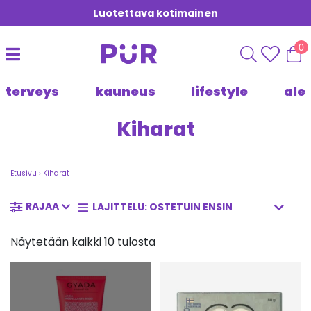
Luotettava kotimainen
0
terveys
kauneus
lifestyle
ale
Kiharat
Etusivu
›
Kiharat
RAJAA
Näytetään kaikki 10 tulosta