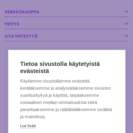
VERKKOKAUPPA
YRITYS
OTA YHTEYTTÄ
Tietoa sivustolla käytetyistä
evästeistä
Käytämme sivustollamme evästeitä
kerätäksemme ja analysoidaksemme sivuston
suorituskykyä ja käyttöä, tarjotaksemme
sosiaalisen median ominaisuuksia sekä
parantaaksemme ja räätälöidäksemme sisältöä
ja mainoksia.
Lue lisää