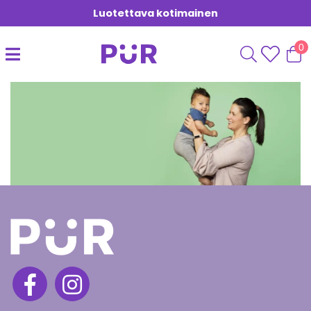
Luotettava kotimainen
0