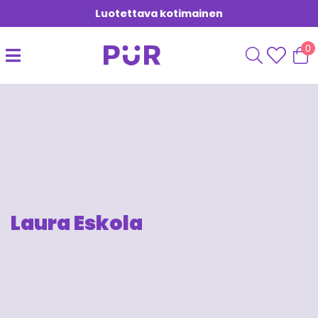
Luotettava kotimainen
0
Laura Eskola