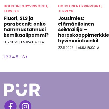
HOLISTINEN HYVINVOINTI,
HOLISTINEN HYVINVOINTI,
TERVEYS
TERVEYS
Fluori, SLS ja
Jousimies:
parabeenit: onko
elämäniloinen
hammastahnasi
seikkailija –
kemikaalipommi?
horoskooppimerkki
hyvinvointivinkit
9.12.2025
|
LAURA ESKOLA
22.11.2025
|
LAURA ESKOLA
1
2
3
4
5
…
8