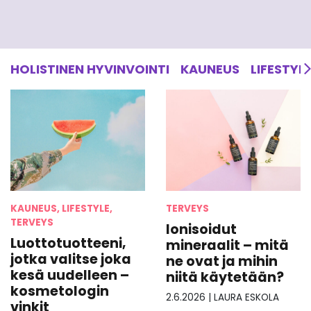
HOLISTINEN HYVINVOINTI
KAUNEUS
LIFESTYL
KAUNEUS, LIFESTYLE,
TERVEYS
TERVEYS
Ionisoidut
Luottotuotteeni,
mineraalit – mitä
jotka valitse joka
ne ovat ja mihin
kesä uudelleen –
niitä käytetään?
kosmetologin
2.6.2026
|
LAURA ESKOLA
vinkit