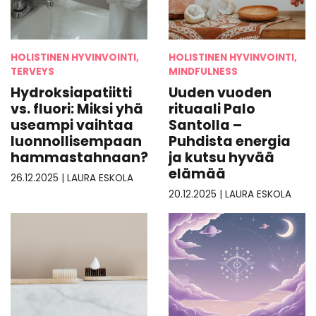
HOLISTINEN HYVINVOINTI,
HOLISTINEN HYVINVOINTI,
TERVEYS
MINDFULNESS
Hydroksiapatiitti
Uuden vuoden
vs. fluori: Miksi yhä
rituaali Palo
useampi vaihtaa
Santolla –
luonnollisempaan
Puhdista energia
hammastahnaan?
ja kutsu hyvää
elämää
26.12.2025
|
LAURA ESKOLA
20.12.2025
|
LAURA ESKOLA