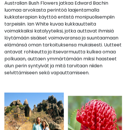
Australian Bush Flowers jatkaa Edward Bachin
luomaa arvokasta perintöä laajentamalla
kukkaterapian käyttöä entistä monipuolisempiin
tarpeisiin
.
Ian White kuvaa kukkauutteita
voimakkaiksi katalyyteiksi, jotka auttavat ihmisiä
löytämään sisäiset voimavaransa ja suuntaamaan
elämänsä oman tarkoituksensa mukaisesti. Uutteet
antavat rohkeutta ja itsevarmuutta kulkea omaa
polkuaan, auttaen ymmärtämään miksi haasteet
alun perin syntyivät ja mitä tarvitaan niiden
selvittämiseen sekä vapauttamiseen.