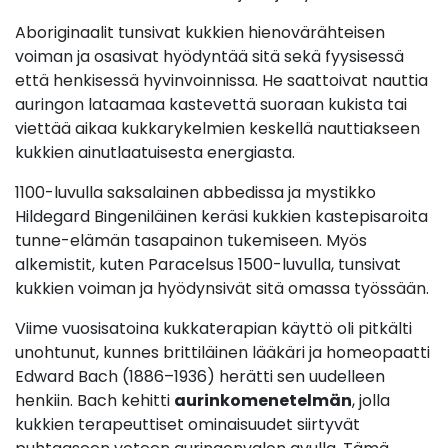
Aboriginaalit tunsivat kukkien hienovärähteisen
voiman ja osasivat hyödyntää sitä sekä fyysisessä
että henkisessä hyvinvoinnissa. He saattoivat nauttia
auringon lataamaa kastevettä suoraan kukista tai
viettää aikaa kukkarykelmien keskellä nauttiakseen
kukkien ainutlaatuisesta energiasta.
1100-luvulla saksalainen abbedissa ja mystikko
Hildegard Bingeniläinen keräsi kukkien kastepisaroita
tunne-elämän tasapainon tukemiseen. Myös
alkemistit, kuten Paracelsus 1500-luvulla, tunsivat
kukkien voiman ja hyödynsivät sitä omassa työssään.
Viime vuosisatoina kukkaterapian käyttö oli pitkälti
unohtunut, kunnes brittiläinen lääkäri ja homeopaatti
Edward Bach (1886–1936) herätti sen uudelleen
henkiin. Bach kehitti
aurinkomenetelmän
, jolla
kukkien terapeuttiset ominaisuudet siirtyvät