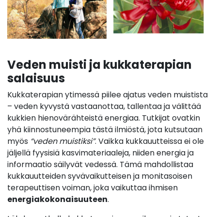
Veden muisti ja kukkaterapian
salaisuus
Kukkaterapian ytimessä piilee ajatus veden muistista
– veden kyvystä vastaanottaa, tallentaa ja välittää
kukkien hienovärähteistä energiaa.
Tutkijat ovatkin
yhä kiinnostuneempia tästä ilmiöstä, jota kutsutaan
myös
“veden muistiksi”
.
Vaikka kukkauutteissa ei ole
jäljellä fyysisiä kasvimateriaaleja, niiden energia ja
informaatio säilyvät vedessä. Tämä mahdollistaa
kukkauutteiden syvävaikutteisen ja monitasoisen
terapeuttisen voiman, joka vaikuttaa ihmisen
energiakokonaisuuteen
.