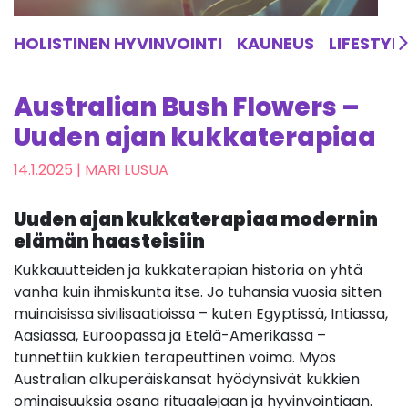
HOLISTINEN HYVINVOINTI
KAUNEUS
LIFESTYL
Australian Bush Flowers –
Uuden ajan kukkaterapiaa
14.1.2025
| MARI LUSUA
Uuden ajan kukkaterapiaa modernin
elämän haasteisiin
Kukkauutteiden ja kukkaterapian historia on yhtä
vanha kuin ihmiskunta itse. Jo tuhansia vuosia sitten
muinaisissa sivilisaatioissa – kuten Egyptissä, Intiassa,
Aasiassa, Euroopassa ja Etelä-Amerikassa –
tunnettiin kukkien terapeuttinen voima. Myös
Australian alkuperäiskansat hyödynsivät kukkien
ominaisuuksia osana rituaalejaan ja hyvinvointiaan.