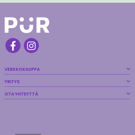
VERKKOKAUPPA
YRITYS
OTA YHTEYTTÄ