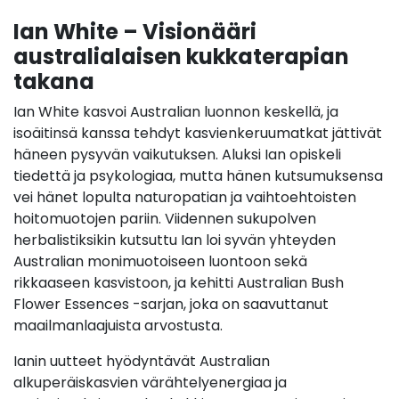
Ian White – Visionääri
australialaisen kukkaterapian
takana
Ian White kasvoi Australian luonnon keskellä, ja
isoäitinsä kanssa tehdyt kasvienkeruumatkat jättivät
häneen pysyvän vaikutuksen. Aluksi Ian opiskeli
tiedettä ja psykologiaa, mutta hänen kutsumuksensa
vei hänet lopulta naturopatian ja vaihtoehtoisten
hoitomuotojen pariin. Viidennen sukupolven
herbalistiksikin kutsuttu Ian loi syvän yhteyden
Australian monimuotoiseen luontoon sekä
rikkaaseen kasvistoon, ja kehitti Australian Bush
Flower Essences -sarjan, joka on saavuttanut
maailmanlaajuista arvostusta.
Ianin uutteet hyödyntävät Australian
alkuperäiskasvien värähtelyenergiaa ja