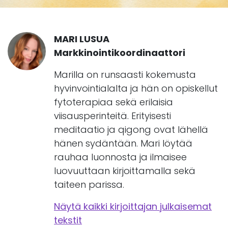
MARI LUSUA
Markkinointikoordinaattori
Marilla on runsaasti kokemusta
hyvinvointialalta ja hän on opiskellut
fytoterapiaa sekä erilaisia
viisausperinteitä. Erityisesti
meditaatio ja qigong ovat lähellä
hänen sydäntään. Mari löytää
rauhaa luonnosta ja ilmaisee
luovuuttaan kirjoittamalla sekä
taiteen parissa.
Näytä kaikki kirjoittajan julkaisemat
tekstit