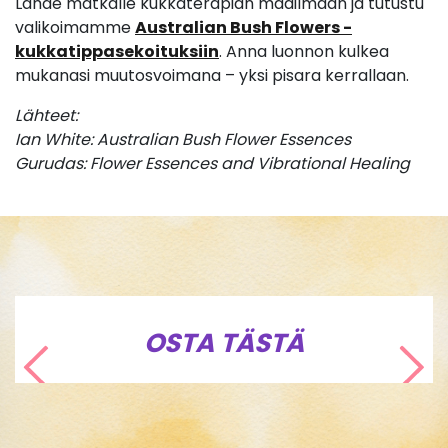
Lähde matkalle kukkaterapian maailmaan ja tutustu
valikoimamme
Australian Bush Flowers -
kukkatippasekoituksiin
. Anna luonnon kulkea
mukanasi muutosvoimana – yksi pisara kerrallaan.
Lähteet:
Ian White: Australian Bush Flower Essences
Gurudas: Flower Essences and Vibrational Healing
OSTA TÄSTÄ
Edellinen
Seu