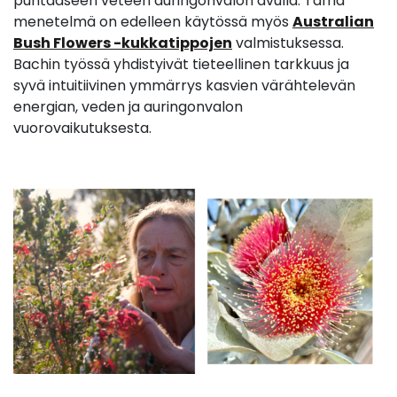
puhtaaseen veteen auringonvalon avulla. Tämä
menetelmä on edelleen käytössä myös
Australian
Bush Flowers -kukkatippojen
valmistuksessa.
Bachin työssä yhdistyivät tieteellinen tarkkuus ja
syvä intuitiivinen ymmärrys kasvien värähtelevän
energian, veden ja auringonvalon
vuorovaikutuksesta.