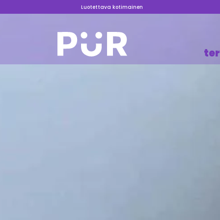
Luotettava kotimainen
te