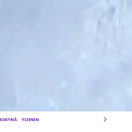
RASKYNÄ
YLEINEN