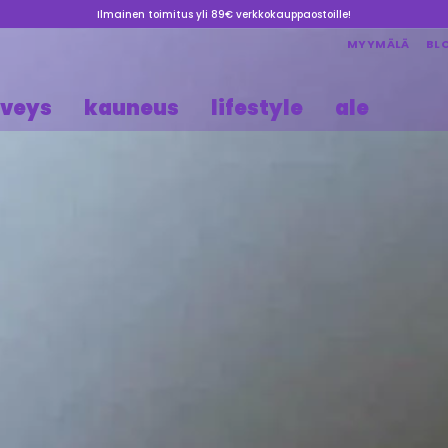
Ilmainen toimitus yli 89€ verkkokauppaostoille!
MYYMÄLÄ
BL
rveys
kauneus
lifestyle
ale