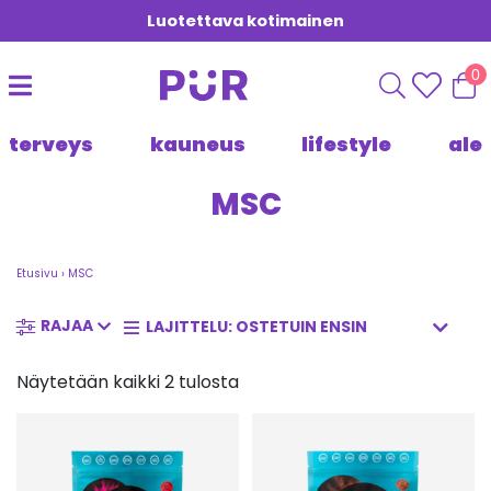
Luotettava kotimainen
0
terveys
kauneus
lifestyle
ale
MSC
Etusivu
›
MSC
RAJAA
Näytetään kaikki 2 tulosta